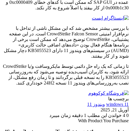
عمده در SAP GUI که ممکن است با کدهای خطای 0xc0000409 و
0x000b1c30 از کار بیفتد یا اصلاً شروع به کار نکند.
با بررسی بیشتر مشخص شد که این مشکل ناشی از تداخل با
نرم‌افزار امنیتی CrowdStrike Falcon Sensor است. در این صفحه
پشتیبانی، CrowdStrike توضیح می‌دهد که ممکن است برخی از
برنامه‌ها هنگام فعال بودن «داده‌های اضافی حالت کاربری»
(AUMD) در سیستم‌های ویندوز 11 دارای KB5055523 دچار مشکل
شوند و از کار بیفتند.
تا زمانی که یک راه حل دائمی توسط مایکروسافت و/یا CrowdStrike
ارائه شود، به کاربران آسیب‌دیده توصیه می‌شود که به‌روزرسانی
KB5055523 را به نسخه قبلی برگردانند و تا زمان رفع مشکل، از
نصب به‌روزرسانی‌های ویندوز 11 نسخه 24H2 خودداری کنند.
برچسب ها
windows 11
ویندوز 11
آوریل 21, 2025
0
4
خواندن این مطلب 1 دقیقه زمان میبرد
With Product You Purchase