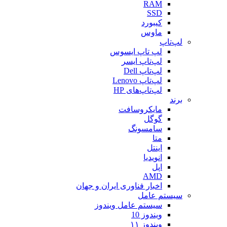
RAM
SSD
کیبورد
ماوس
لپ‌تاپ
لپ تاپ ایسوس
لپ‌تاپ ایسر
لپ‌تاپ Dell
لپ‌تاپ Lenovo
لپ‌تاپ‌های HP
برند
مایکروسافت
گوگل
سامسونگ
متا
اینتل
انویدیا
اپل
AMD
اخبار فناوری ایران و جهان
سیستم عامل
سیستم عامل ویندوز
ویندوز 10
ویندوز ۱۱