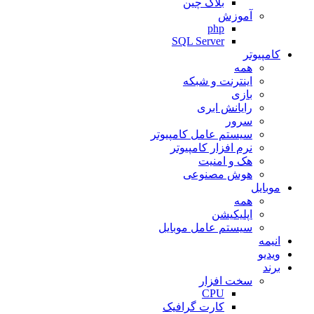
بلاک چین
آموزش
php
SQL Server
کامپیوتر
همه
اینترنت و شبکه
بازی
رایانش ابری
سرور
سیستم عامل کامپیوتر
نرم افزار کامپیوتر
هک و امنیت
هوش مصنوعی
موبایل
همه
اپلیکیشن
سیستم عامل موبایل
انیمه
ویدیو
برند
سخت افزار
CPU
کارت گرافیک