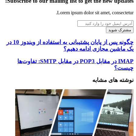
Subscribe to our mailing list to get the new updates!
Lorem ipsum dolor sit amet, consectetur.
آدرس
ایمیل
خود
را
چگونه
چگونه پس از پایان پشتیبانی به استفاده از ویندوز 10 در
وارد
پس
یک ماشین مجازی ادامه دهیم؟
کنید
از
پایان
IMAP
IMAP در مقابل POP3 در مقابل SMTP: تفاوت‌ها
پشتیبانی
در
چیست؟
به
مقابل
استفاده
POP3
نوشته های مشابه
از
در
ویندوز
مقابل
10
SMTP:
در
تفاوت‌ها
یک
چیست؟
ماشین
مجازی
ادامه
دهیم؟