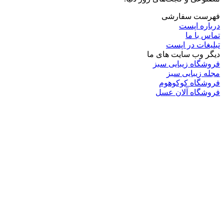
فهرست سفارشی
درباره اپست
تماس با ما
تبلیغات در اپست
دیگر وب سایت های ما
فروشگاه زیبایی سبز
مجله زیبایی سبز
فروشگاه کوکوهوم
فروشگاه آلان عسل
فروشگاه لافرا
گرین گروپ
دسته بندی
تکنولوژی
کامپیوتر
موبایل
انیمه
ویدیو
برندهای محبوب:
مایکروسافت
اپل
گوگل