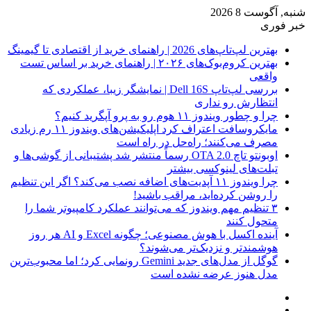
شنبه, آگوست 8 2026
خبر فوری
بهترین لپ‌تاپ‌های 2026 | راهنمای خرید از اقتصادی تا گیمینگ
بهترین کروم‌بوک‌های ۲۰۲۶ | راهنمای خرید بر اساس تست
واقعی
بررسی لپ‌تاپ Dell 16S | نمایشگر زیبا، عملکردی که
انتظارش رو نداری
چرا و چطور ویندوز ۱۱ هوم رو به پرو آپگرید کنیم؟
مایکروسافت اعتراف کرد اپلیکیشن‌های ویندوز ۱۱ رم زیادی
مصرف می‌کنند؛ راه‌حل در راه است
اوبونتو تاچ OTA 2.0 رسماً منتشر شد پشتیبانی از گوشی‌ها و
تبلت‌های لینوکسی بیشتر
چرا ویندوز ۱۱ آپدیت‌های اضافه نصب می‌کند؟ اگر این تنظیم
را روشن کرده‌اید، مراقب باشید!
۳ تنظیم مهم ویندوز که می‌توانند عملکرد کامپیوتر شما را
متحول کنند
آینده اکسل با هوش مصنوعی؛ چگونه Excel و AI هر روز
هوشمندتر و نزدیک‌تر می‌شوند؟
گوگل از مدل‌های جدید Gemini رونمایی کرد؛ اما محبوب‌ترین
مدل هنوز عرضه نشده است
فیس
X
بوک