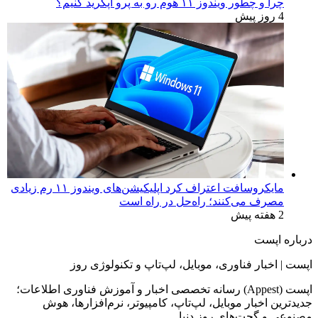
چرا و چطور ویندوز ۱۱ هوم رو به پرو آپگرید کنیم؟
4 روز پیش
مایکروسافت اعتراف کرد اپلیکیشن‌های ویندوز ۱۱ رم زیادی
مصرف می‌کنند؛ راه‌حل در راه است
2 هفته پیش
درباره اپست
اپست | اخبار فناوری، موبایل، لپ‌تاپ و تکنولوژی روز
اپست (Appest) رسانه تخصصی اخبار و آموزش فناوری اطلاعات؛
جدیدترین اخبار موبایل، لپ‌تاپ، کامپیوتر، نرم‌افزارها، هوش
مصنوعی و گجت‌های روز دنیا.