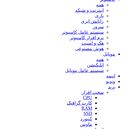
همه
اینترنت و شبکه
بازی
رایانش ابری
سرور
سیستم عامل کامپیوتر
نرم افزار کامپیوتر
هک و امنیت
هوش مصنوعی
موبایل
همه
اپلیکیشن
سیستم عامل موبایل
انیمه
ویدیو
برند
سخت افزار
CPU
کارت گرافیک
RAM
SSD
کیبورد
ماوس