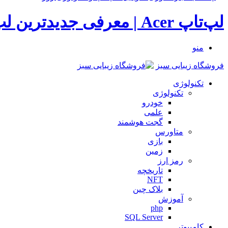
لپ‌تاپ Acer | معرفی جدیدترین لپ‌تاپ‌های ایسر
منو
فروشگاه زیبایی سبز
تکنولوژی
تکنولوژی
خودرو
علمی
گجت هوشمند
متاورس
بازی
زمین
رمز ارز
تاریخچه
NFT
بلاک چین
آموزش
php
SQL Server
کامپیوتر