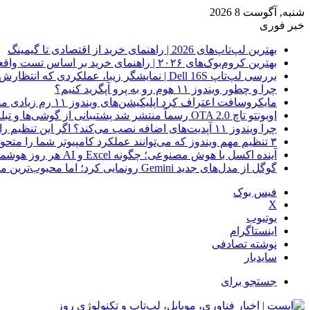
شنبه, آگوست 8 2026
خبر فوری
بهترین لپ‌تاپ‌های 2026 | راهنمای خرید از اقتصادی تا گیمینگ
بهترین کروم‌بوک‌های ۲۰۲۶ | راهنمای خرید بر اساس تست واقعی
بررسی لپ‌تاپ Dell 16S | نمایشگر زیبا، عملکردی که انتظارش رو نداری
چرا و چطور ویندوز ۱۱ هوم رو به پرو آپگرید کنیم؟
مایکروسافت اعتراف کرد اپلیکیشن‌های ویندوز ۱۱ رم زیادی مصرف می‌کنند؛ راه‌حل در راه است
اوبونتو تاچ OTA 2.0 رسماً منتشر شد پشتیبانی از گوشی‌ها و تبلت‌های لینوکسی بیشتر
چرا ویندوز ۱۱ آپدیت‌های اضافه نصب می‌کند؟ اگر این تنظیم را روشن کرده‌اید، مراقب باشید!
۳ تنظیم مهم ویندوز که می‌توانند عملکرد کامپیوتر شما را متحول کنند
آینده اکسل با هوش مصنوعی؛ چگونه Excel و AI هر روز هوشمندتر و نزدیک‌تر می‌شوند؟
گوگل از مدل‌های جدید Gemini رونمایی کرد؛ اما محبوب‌ترین مدل هنوز عرضه نشده است
فیس بوک
X
یوتیوب
اینستاگرام
نوشته تصادفی
سایدبار
جستجو برای