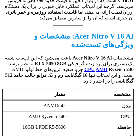
V 16 AI
است که در بازار آنلاین با قیمت حدود
799 دلار
به فروش
می‌رسد. اگرچه این لپ‌تاپ عملکرد قابل قبولی را برای یک دستگاه
ارزان‌قیمت ارائه می‌دهد، اما
قابلیت استفاده روزمره و عمر باتری
آن چیزی است که آن را از سایرین متمایز می‌کند.
Acer Nitro V 16 AI: مشخصات و
ویژگی‌های تست‌شده
مشخصات
Acer Nitro V 16 AI
باعث می‌شود که این لپ‌تاپ شبیه
یک بستری برای پردازنده گرافیکی
RTX 5050 8GB
به نظر برسد.
Ryzen 5 240
AMD
CPU
جزو ضعیف‌ترین‌های خط تولید AMD
است، و این لپ‌تاپ تنها
16 گیگابایت رم
و یک
درایو حالت جامد 512
گیگابایتی
را در اختیار دارد.
مشخصه
مقدار
ANV16-42
مدل
AMD Ryzen 5 240
CPU
16GB LPDDR5-5600
حافظه