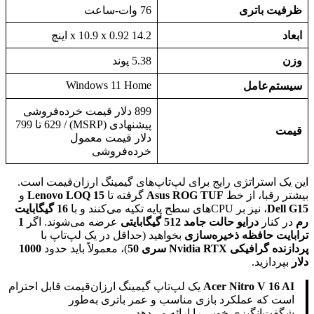
ظرفیت باتری
76 وات-ساعت
ابعاد
14.2 x 10.9 x 0.92 اینچ
وزن
5.38 پوند
Windows 11 Home
سیستم‌عامل
899 دلار قیمت خرده‌فروشی
پیشنهادی (MSRP) / 629 تا 799
قیمت
دلار قیمت معمول
خرده‌فروشی
این یک استراتژی رایج برای لپ‌تاپ‌های گیمینگ ارزان‌قیمت است.
بیشتر رقبا، از خط
Asus ROG TUF
گرفته تا
Lenovo LOQ 15
و
Dell G15
، نیز بر CPU‌های سطح پایه تکیه می‌کنند و با
16 گیگابایت
رم
در کنار
درایو حالت جامد 512 گیگابایتی
عرضه می‌شوند. اگر
1
ترابایت حافظه ذخیره‌سازی
بخواهید (حداقل در یک لپ‌تاپ با
پردازنده گرافیکی Nvidia RTX سری 50
)، معمولاً باید حدود
1000
دلار
بپردازید.
Acer Nitro V 16 AI
یک لپ‌تاپ گیمینگ ارزان‌قیمت قابل احترام
است که عملکرد بازی مناسب و عمر باتری به‌طور
شگفت‌انگیزی خوبی را ارائه می‌دهد.