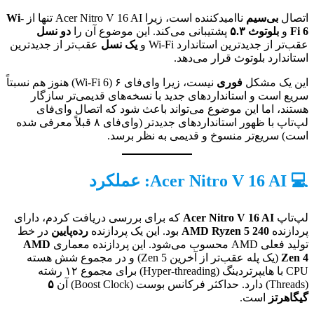
اتصال
بی‌سیم
ناامیدکننده است، زیرا Acer Nitro V 16 AI تنها از
Wi-
Fi 6
و
بلوتوث ۵.۳
پشتیبانی می‌کند. این موضوع آن را
دو نسل
عقب‌تر از جدیدترین استاندارد Wi-Fi و
یک نسل
عقب‌تر از جدیدترین
استاندارد بلوتوث قرار می‌دهد.
این یک مشکل
فوری
نیست، زیرا وای‌فای ۶ (Wi-Fi 6) هنوز هم نسبتاً
سریع است و استانداردهای جدید با نسخه‌های قدیمی‌تر سازگار
هستند، اما این موضوع می‌تواند باعث شود که اتصال وای‌فای
لپ‌تاپ با ظهور استانداردهای جدیدتر (وای‌فای ۸ قبلاً معرفی شده
است) سریع‌تر منسوخ و قدیمی به نظر برسد.
💻 Acer Nitro V 16 AI: عملکرد
لپ‌تاپ
Acer Nitro V 16 AI
که برای بررسی دریافت کردم، دارای
پردازنده
AMD Ryzen 5 240
بود. این یک پردازنده
رده‌پایین
در خط
تولید فعلی AMD محسوب می‌شود. این پردازنده معماری
AMD
Zen 4
(یک پله عقب‌تر از آخرین Zen 5) و در مجموع شش هسته
CPU با هایپرتردینگ (Hyper-threading) برای مجموع ۱۲ رشته
(Threads) دارد. حداکثر فرکانس بوست (Boost Clock) آن
۵
گیگاهرتز
است.