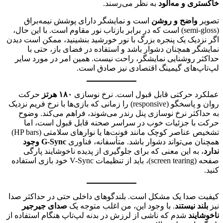
خاکستری و مه‌آلود
به نظر می‌رسند.
تصویر
واضح و روشن
است و نمایشگر دارای پوشش نیمه‌براق
(semi-gloss) است که در برابر بازتاب نور مقاوم است. با این حال،
اگر نزدیک یک پنجره بزرگ با نور خورشید بنشینید، ممکن است دیدن
نمایشگر همچنان دشوار باشد و استفاده در فضای باز، حتی با
حداکثر روشنایی نمایشگر، راحت نیست. همین امر در مورد سایر
لپ‌تاپ‌های گیمینگ اقتصادی نیز صادق است.
عملکرد حرکتی قابل قبول است. نرخ نوسازی
۱۸۰ هرتز
حرکت
روان و پاسخگو (responsive) را زمانی که بازی‌ها با نرخ فریم نزدیک
به حداکثر نرخ نوسازی پنل رندر می‌شوند، فراهم می‌کند. وضوح
حرکت با جزئیات خوب در سراسر صحنه قابل قبول است، اما
تشخیص عناصر کوچک مانند فونت‌ها یا نوارهای سلامتی (HP bars)
همچنان می‌تواند دشوار باشد. متأسفانه، فناوری
G-Sync وجود
ندارد
، به این معنی که برای جلوگیری از پدیده ناخوشایند پارگی
صفحه (screen tearing)، باید از تنظیمات V-Sync خود بازی استفاده
کنید.
کیفیت صدا یک مشکل است. بلندگوهای داخلی حتی در حداکثر صدا
نیز
بلند نیستند
. با وجود این، من اغلب متوجه یک
صدای جیرجیر
ناخوشایند
شدم که ناشی از لرزش در بدنه لپ‌تاپ هنگام استفاده از