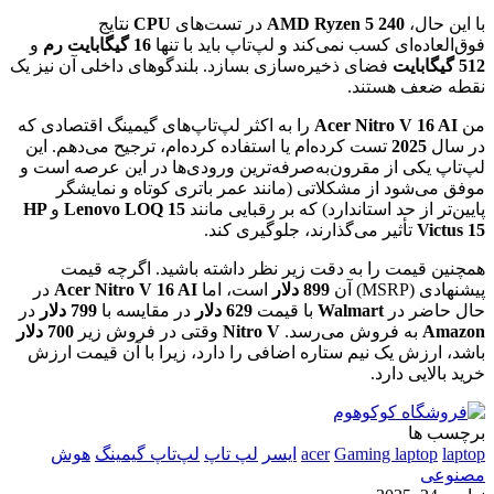
با این حال،
AMD Ryzen 5 240
در تست‌های
CPU
نتایج
فوق‌العاده‌ای کسب نمی‌کند و لپ‌تاپ باید با تنها
16 گیگابایت رم
و
512 گیگابایت
فضای ذخیره‌سازی بسازد. بلندگوهای داخلی آن نیز یک
نقطه ضعف هستند.
من
Acer Nitro V 16 AI
را به اکثر لپ‌تاپ‌های گیمینگ اقتصادی که
در سال
2025
تست کرده‌ام یا استفاده کرده‌ام، ترجیح می‌دهم. این
لپ‌تاپ یکی از مقرون‌به‌صرفه‌ترین ورودی‌ها در این عرصه است و
موفق می‌شود از مشکلاتی (مانند عمر باتری کوتاه و نمایشگر
پایین‌تر از حد استاندارد) که بر رقبایی مانند
Lenovo LOQ 15
و
HP
Victus 15
تأثیر می‌گذارند، جلوگیری کند.
همچنین قیمت را به دقت زیر نظر داشته باشید. اگرچه قیمت
پیشنهادی (MSRP) آن
899 دلار
است، اما
Acer Nitro V 16 AI
در
حال حاضر در
Walmart
با قیمت
629 دلار
در مقایسه با
799 دلار
در
Amazon
به فروش می‌رسد.
Nitro V
وقتی در فروش زیر
700 دلار
باشد، ارزش یک نیم ستاره اضافی را دارد، زیرا با آن قیمت ارزش
خرید بالایی دارد.
برچسب ها
laptop
Gaming laptop
acer
ایسر
لپ تاپ
لپ‌تاپ گیمینگ
هوش
مصنوعی