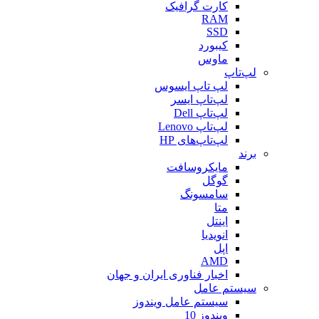
کارت گرافیک
RAM
SSD
کیبورد
ماوس
لپ‌تاپ
لپ تاپ ایسوس
لپ‌تاپ ایسر
لپ‌تاپ Dell
لپ‌تاپ Lenovo
لپ‌تاپ‌های HP
برند
مایکروسافت
گوگل
سامسونگ
متا
اینتل
انویدیا
اپل
AMD
اخبار فناوری ایران و جهان
سیستم عامل
سیستم عامل ویندوز
ویندوز 10