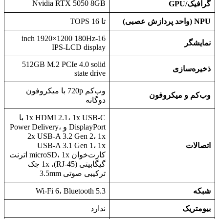
Nvidia RTX 5050 8GB
گرافیک/GPU
NPU (واحد پردازش عصبی)
تا 16 TOPS
16-inch 1920×1200 180Hz
نمایشگر
IPS-LCD display
512GB M.2 PCIe 4.0 solid
ذخیره‌سازی
state drive
وب‌کم 720p با میکروفون
وب‌کم و میکروفون
دوگانه
1x HDMI 2.1، 1x USB-C با
DisplayPort و Power Delivery،
2x USB-A 3.2 Gen 2، 1x
اتصالات
USB-A 3.1 Gen 1، 1x
کارت‌خوان microSD، 1x اترنت
گیگابیتی (RJ-45)، 1x جک
ترکیبی صوتی 3.5mm
شبکه
Wi-Fi 6، Bluetooth 5.3
بیومتریک
ندارد