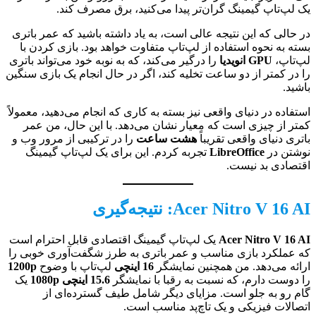
یک لپ‌تاپ گیمینگ گران‌تر پیدا می‌کنید، برق مصرف کند.
در حالی که این نتیجه عالی است، به یاد داشته باشید که عمر باتری
بسته به نحوه استفاده از لپ‌تاپ متفاوت خواهد بود. بازی کردن با
لپ‌تاپ،
GPU انویدیا
را درگیر می‌کند، که به نوبه خود می‌تواند باتری
را در کمتر از دو ساعت تخلیه کند، اگر در حال انجام یک بازی سنگین
باشید.
استفاده در دنیای واقعی نیز بسته به کاری که انجام می‌دهید، معمولاً
کمتر از چیزی است که معیار نشان می‌دهد. با این حال، من عمر
باتری دنیای واقعی تقریباً
هشت ساعت
را در ترکیبی از مرور وب و
نوشتن در
LibreOffice
تجربه کردم. این برای یک لپ‌تاپ گیمینگ
اقتصادی بد نیست.
Acer Nitro V 16 AI: نتیجه‌گیری
Acer Nitro V 16 AI
یک لپ‌تاپ گیمینگ اقتصادی قابل احترام است
که عملکرد بازی مناسب و عمر باتری به طرز شگفت‌آوری خوبی را
ارائه می‌دهد. من همچنین نمایشگر
16 اینچی
لپ‌تاپ با وضوح
1200p
را دوست دارم، که نسبت به رقبا با نمایشگر
15.6 اینچی 1080p
یک
گام رو به جلو است. مزایای دیگر شامل طیف گسترده‌ای از
اتصالات فیزیکی و یک تاچ‌پد مناسب است.