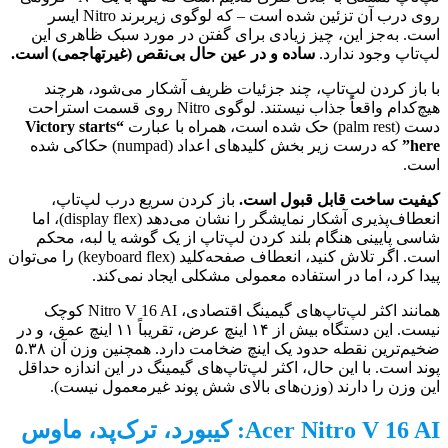
روی درب آن تزئین شده است – که لوگوی زیربرند Nitro ایسر
است. به‌جز این، چیز زیادی برای گفتن در مورد سبک ظاهری این
لپ‌تاپ وجود ندارد.
ساده و در عین حال بی‌نقص (غیرتهاجمی) است.
با باز کردن لپ‌تاپ، چند جزئیات ظریف آشکار می‌شود، هرچند
هیچ‌کدام واقعاً جذاب نیستند. لوگوی Nitro روی قسمت استراحت
دست (palm rest) حک شده است، همراه با عبارت
“Victory starts
here”
که درست زیر بخش کلیدهای اعداد (numpad) حکاکی شده
است.
کیفیت ساخت قابل قبول است.
باز کردن سریع درب لپ‌تاپ،
انعطاف‌پذیری آشکار نمایشگر را نشان می‌دهد (display flex)، اما
شاسی پایینی هنگام بلند کردن لپ‌تاپ از یک گوشه یا لبه، محکم
است. اگر تلاش کنید، انعطاف صفحه‌کلید (keyboard flex) را می‌توان
پیدا کرد، اما در استفاده معمولی مشکلی ایجاد نمی‌کند.
همانند اکثر لپ‌تاپ‌های گیمینگ اقتصادی، Nitro V 16 AI کوچک
نیست. این دستگاه بیش از ۱۴ اینچ عرض، تقریباً ۱۱ اینچ عمق، و در
ضخیم‌ترین نقطه حدود یک اینچ ضخامت دارد. همچنین وزن آن ۵.۳۸
پوند است. با این حال، اکثر لپ‌تاپ‌های گیمینگ در این اندازه حداقل
این وزن را دارند (وزن‌های بالای شش پوند غیرمعمول نیست).
Acer Nitro V 16 AI: کیبورد، ترک‌پد، ماوس