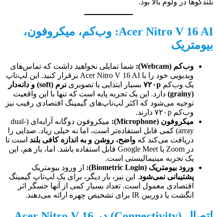
بلندگوها در ولوم بالا بود.
Acer Nitro V 16 AI: وب‌کم، میکروفون،
بیومتریک
وب‌کم (Webcam):
شما تمایلی نخواهید داشت که تماس‌های
ویدیویی خود را با Acer Nitro V 16 AI برقرار کنید. این لپ‌تاپ
یک وب‌کم
۷۲۰p
بسیار ابتدایی با تصویری
نرم (soft) و دانه‌دار
(grainy)
دارد. این یک تجربه پایه است که تنها با این واقعیت
توجیه می‌شود که اکثر لپ‌تاپ‌های گیمینگ اقتصادی رقیب نیز
وب‌کم ۷۲۰p دارند.
میکروفون (Microphone):
میکروفون دوگانه آرایه‌ای (dual-
array) کمی قابل استفاده‌تر است، اما نه خیلی زیاد. صدایی را
دریافت می‌کند که
واضح، روشن و به اندازه کافی بلند
است تا
در Zoom یا Google Meet قابل استفاده باشد. اما، باز هم، این
یک تجربه مینیمالیستی است.
ورود بیومتریک (Biometric Login):
از ورود بیومتریک
پشتیبانی نمی‌شود
. این نیز، بار دیگر، برای یک لپ‌تاپ گیمینگ
اقتصادی معمول است. تعداد بسیار کمی از آنها حسگر اثر
انگشت یا دوربین IR برای تشخیص چهره ارائه می‌دهند.
اتصال (Connectivity) در Acer Nitro V 16