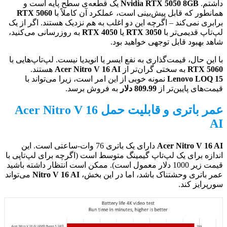
داشتم.
Nvidia RTX 5050 8GB
یک قطعه‌ی سطح پایه است و
همانطور که قابل پیش‌بینی است، عملکرد آن کاملاً با
RTX 5060
برابری نمی‌کند – اگرچه این دو اغلب به هم نزدیک هستند. اگر از یک
لپ‌تاپ قدیمی‌تر با
RTX 3050
یا
RTX 4050
به روزرسانی می‌کنید،
شاهد بهبود قابل توجهی خواهید بود.
با این حال، قیمت‌گذاری به نفع ایسر یا انویدیا نیست. لپ‌تاپ‌هایی با
RTX 5060
به سختی گران‌تر از
Acer Nitro V 16 AI
هستند.
Lenovo LOQ 15
نمونه خوبی از این امر است، زیرا می‌تواند با
قیمت‌های پایین‌تر از
809.99 دلار
به فروش برسد.
عمر باتری و قابلیت حمل Acer Nitro V 16
AI
Acer Nitro V 16 AI
دارای یک باتری 76 وات-ساعتی است. این
اندازه برای یک لپ‌تاپ گیمینگ متوسط است (اگرچه برای لپ‌تاپی با
قیمت زیر 1000 دلار معمول است). ممکن است انتظار داشته باشید
عمر باتری وحشتناک باشد، اما در این بخش،
Nitro V 16 AI
می‌تواند
سورپرایز کند.