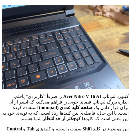
کیبورد لپ‌تاپ
Acer Nitro V 16 AI
را صرفاً “کاربردی” یافتم.
اندازه بزرگ لپ‌تاپ فضای خوبی را فراهم می‌کند، که ایسر از آن
برای قرار دادن یک
صفحه کلید عددی (numpad)
استفاده کرده
است. با این حال، فاصله‌ی بین کلیدها زیاد است، که به نوبه‌ی خود به
این معنی است که کلیدها
کوچکتر از حد انتظار
شما هستند.
این موضوع در کلید
Shift
سمت راست، و کلیدهای
Tab
و
Control