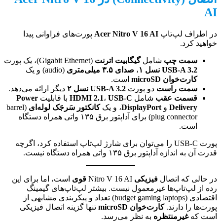
AI
در اطراف لپ‌تاپ
Acer Nitro V 16 AI
پورت‌های فراوانی پیدا
خواهید کرد.
سمت چپ
شامل
گیگابیت اترنت
(Gigabit Ethernet)، یک پورت
USB-A 3.2 نسل ۱
،
صدای ۳.۵ میلی‌متری
(audio) و یک
کارت‌خوان microSD
است.
سمت راست
دو پورت
USB-A 3.2 نسل ۲
دیگر ارائه می‌دهد.
قسمت عقب
شامل
USB-C
،
HDMI 2.1
با قابلیت
Power
Delivery
و
DisplayPort
، و یک
کانکتور سَرجَک لوله‌ای
(barrel
plug connector) برای آداپتور برق ۱۳۵ واتی همراه دستگاه
است.
پورت USB-C را می‌توان برای شارژ لپ‌تاپ استفاده کرد، اگرچه
قدرت آن به اندازه آداپتور برق ۱۳۵ واتی همراه دستگاه نیست.
در حالی که اتصال
فیزیکی
Nitro V 16 AI
قوی
است، اما برای این
رده از لپ‌تاپ‌ها غیرمعمول نیست. بیشتر لپ‌تاپ‌های گیمینگ
اقتصادی (budget gaming laptops) تعداد و پیکربندی مشابهی از
پورت‌ها را دارند.
کارت‌خوان microSD
تنها گزینه اتصال فیزیکی
است که
غیرمنتظره
به نظر می‌رسد.