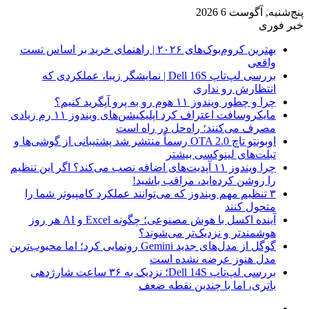
پنج‌شنبه, آگوست 6 2026
خبر فوری
بهترین کروم‌بوک‌های ۲۰۲۶ | راهنمای خرید بر اساس تست
واقعی
بررسی لپ‌تاپ Dell 16S | نمایشگر زیبا، عملکردی که
انتظارش رو نداری
چرا و چطور ویندوز ۱۱ هوم رو به پرو آپگرید کنیم؟
مایکروسافت اعتراف کرد اپلیکیشن‌های ویندوز ۱۱ رم زیادی
مصرف می‌کنند؛ راه‌حل در راه است
اوبونتو تاچ OTA 2.0 رسماً منتشر شد پشتیبانی از گوشی‌ها و
تبلت‌های لینوکسی بیشتر
چرا ویندوز ۱۱ آپدیت‌های اضافه نصب می‌کند؟ اگر این تنظیم
را روشن کرده‌اید، مراقب باشید!
۳ تنظیم مهم ویندوز که می‌توانند عملکرد کامپیوتر شما را
متحول کنند
آینده اکسل با هوش مصنوعی؛ چگونه Excel و AI هر روز
هوشمندتر و نزدیک‌تر می‌شوند؟
گوگل از مدل‌های جدید Gemini رونمایی کرد؛ اما محبوب‌ترین
مدل هنوز عرضه نشده است
بررسی لپ‌تاپ Dell 14S؛ نزدیک به ۳۶ ساعت شارژدهی
باتری، اما با چندین نقطه ضعف
فیس