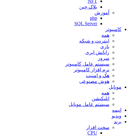
NFT
بلاک چین
آموزش
php
SQL Server
کامپیوتر
همه
اینترنت و شبکه
بازی
رایانش ابری
سرور
سیستم عامل کامپیوتر
نرم افزار کامپیوتر
هک و امنیت
هوش مصنوعی
موبایل
همه
اپلیکیشن
سیستم عامل موبایل
انیمه
ویدیو
برند
سخت افزار
CPU