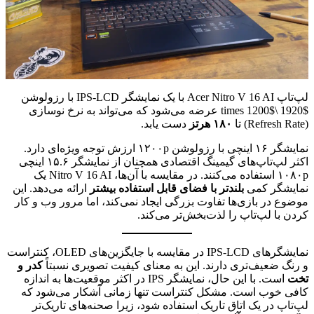
لپ‌تاپ Acer Nitro V 16 AI با یک نمایشگر IPS-LCD با رزولوشن
$1920 \times 1200$ عرضه می‌شود که می‌تواند به نرخ نوسازی
(Refresh Rate) تا
۱۸۰ هرتز
دست یابد.
نمایشگر ۱۶ اینچی با رزولوشن ۱۲۰۰p ارزش توجه ویژه‌ای دارد.
اکثر لپ‌تاپ‌های گیمینگ اقتصادی همچنان از نمایشگر ۱۵.۶ اینچی
۱۰۸۰p استفاده می‌کنند. در مقایسه با آن‌ها، Nitro V 16 AI یک
نمایشگر کمی
بلندتر با فضای قابل استفاده بیشتر
ارائه می‌دهد. این
موضوع در بازی‌ها تفاوت بزرگی ایجاد نمی‌کند، اما مرور وب و کار
کردن با لپ‌تاپ را لذت‌بخش‌تر می‌کند.
نمایشگرهای IPS-LCD در مقایسه با جایگزین‌های OLED، کنتراست
و رنگ ضعیف‌تری دارند. این به معنای کیفیت تصویری نسبتاً
کدر و
تخت
است. با این حال، نمایشگر IPS در اکثر موقعیت‌ها به اندازه
کافی خوب است. مشکل کنتراست تنها زمانی آشکار می‌شود که
لپ‌تاپ در یک اتاق تاریک استفاده شود، زیرا صحنه‌های تاریک‌تر