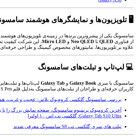
🖥️ تلویزیون‌ها و نمایشگرهای هوشمند سامسو
سامسونگ یکی از پیشروترین برندها در زمینه‌ی تلویزیون‌های هوشمند
از فناوری
QLED
تا
Neo QLED
و
Micro LED
، این شرکت کیفیت تصو
علاوه بر تلویزیون‌ها، مانیتورهای مخصوص گیمینگ و طراحی حرفه‌ا
💻 لپ‌تاپ و تبلت‌های سامسونگ
سامسونگ با سری
Galaxy Book
و
Galaxy Tab
لپ‌تاپ‌ها و تبلت‌هایی 
کاربران حرفه‌ای و طراحان از تبلت‌های سامسونگ به‌دلیل قلم S Pen و نمایشگر فوق‌العاده استقبال زیادی می‌کنند.
بررسی سامسونگ گلکسی کروم‌بوک پلاس: عجیب و غریب، هم ب
آخرین کرومبوک پریمیوم سامسونگ، صفحه نمایش بزرگ را با بد
Galaxy Tab S10 Ultra: گلکسی تب اس ۱۰ اولترا
تبلت های سری گلکسی تب S8 سامسونگ معرفی شدند