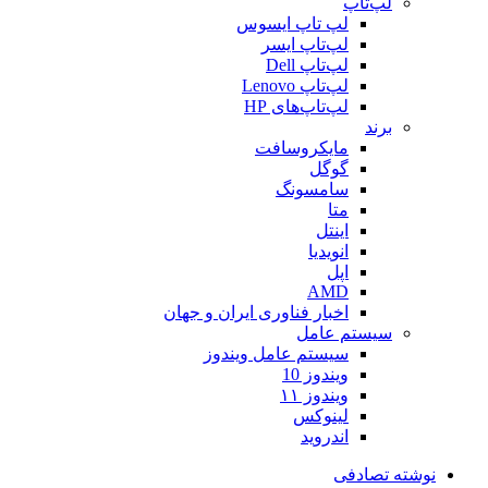
لپ‌تاپ
لپ تاپ ایسوس
لپ‌تاپ ایسر
لپ‌تاپ Dell
لپ‌تاپ Lenovo
لپ‌تاپ‌های HP
برند
مایکروسافت
گوگل
سامسونگ
متا
اینتل
انویدیا
اپل
AMD
اخبار فناوری ایران و جهان
سیستم عامل
سیستم عامل ویندوز
ویندوز 10
ویندوز ۱۱
لینوکس
اندروید
نوشته تصادفی