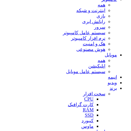
همه
اینترنت و شبکه
بازی
رایانش ابری
سرور
سیستم عامل کامپیوتر
نرم افزار کامپیوتر
هک و امنیت
هوش مصنوعی
موبایل
همه
اپلیکیشن
سیستم عامل موبایل
انیمه
ویدیو
برند
سخت افزار
CPU
کارت گرافیک
RAM
SSD
کیبورد
ماوس