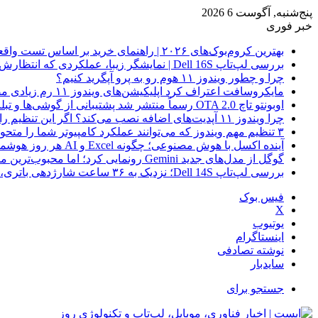
پنج‌شنبه, آگوست 6 2026
خبر فوری
بهترین کروم‌بوک‌های ۲۰۲۶ | راهنمای خرید بر اساس تست واقعی
بررسی لپ‌تاپ Dell 16S | نمایشگر زیبا، عملکردی که انتظارش رو نداری
چرا و چطور ویندوز ۱۱ هوم رو به پرو آپگرید کنیم؟
مایکروسافت اعتراف کرد اپلیکیشن‌های ویندوز ۱۱ رم زیادی مصرف می‌کنند؛ راه‌حل در راه است
اوبونتو تاچ OTA 2.0 رسماً منتشر شد پشتیبانی از گوشی‌ها و تبلت‌های لینوکسی بیشتر
چرا ویندوز ۱۱ آپدیت‌های اضافه نصب می‌کند؟ اگر این تنظیم را روشن کرده‌اید، مراقب باشید!
۳ تنظیم مهم ویندوز که می‌توانند عملکرد کامپیوتر شما را متحول کنند
آینده اکسل با هوش مصنوعی؛ چگونه Excel و AI هر روز هوشمندتر و نزدیک‌تر می‌شوند؟
گوگل از مدل‌های جدید Gemini رونمایی کرد؛ اما محبوب‌ترین مدل هنوز عرضه نشده است
بررسی لپ‌تاپ Dell 14S؛ نزدیک به ۳۶ ساعت شارژدهی باتری، اما با چندین نقطه ضعف
فیس بوک
X
یوتیوب
اینستاگرام
نوشته تصادفی
سایدبار
جستجو برای