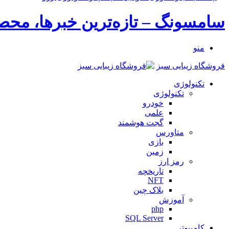
سامسونگ – تازه‌ترین خبرها، محصول
منو
فروشگاه زیبایی سبز
تکنولوژی
تکنولوژی
خودرو
علمی
گجت هوشمند
متاورس
بازی
زمین
رمز ارز
تاریخچه
NFT
بلاک چین
آموزش
php
SQL Server
کامپیوتر