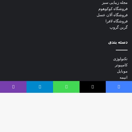
مجله زیبایی سبز
فروشگاه کوکوهوم
فروشگاه آلان عسل
فروشگاه لافرا
گرین گروپ
دسته بندی
تکنولوژی
کامپیوتر
موبایل
انیمه
ویدیو
یس بوک
X
واتس آپ
تلگرام
وایبر
دک
برندهای محبوب:
با