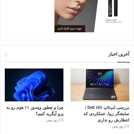
آخرین اخبار
بررسی لپ‌تاپ Dell 16S |
چرا و چطور ویندوز ۱۱ هوم رو به
نمایشگر زیبا، عملکردی که
پرو آپگرید کنیم؟
انتظارش رو نداری
2 روز پیش
2 روز پیش