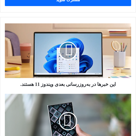
را
وارد
کنید
این
خبرها
در
به‌روزرسانی
بعدی
ویندوز
11
هستند.
این خبرها در به‌روزرسانی بعدی ویندوز 11 هستند.
تلفن
گلکسی
شما
اکنون
اگر
به
مدت