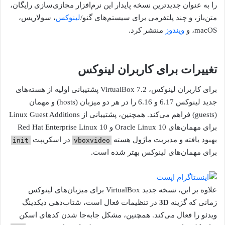
را به عنوان جدیدترین نسخه پایدار این نرم‌افزار مجازی‌سازی رایگان،
متن‌باز، و چند پلتفرمی برای سیستم‌های گنو/
لینوکس
، سولاریس،
macOS، و
ویندوز
منتشر کرد.
تغییرات برای کاربران لینوکس
برای کاربران لینوکس، VirtualBox 7.2 پشتیبانی اولیه از هسته‌های
جدید لینوکس 6.17 و 6.16 را در هر دو میزبان (hosts) و مهمان
(guests) فراهم می‌کند. همچنین، پشتیبانی از Linux Guest Additions
برای مهمان‌های Oracle Linux 10 و Red Hat Enterprise Linux 10
بهبود یافته و مدیریت ماژول هسته
در اسکریپت
init
vboxvideo
برای مهمان‌های لینوکس بهتر شده است.
علاوه بر این، نسخه جدید VirtualBox برای میزبان‌های لینوکس
زمانی که گزینه
3D
در تنظیمات فعال است، شتاب‌دهی دیکدینگ
ویدئو را فعال می‌کند. همچنین، مشکل جابه‌جا شدن کدهای اسکن