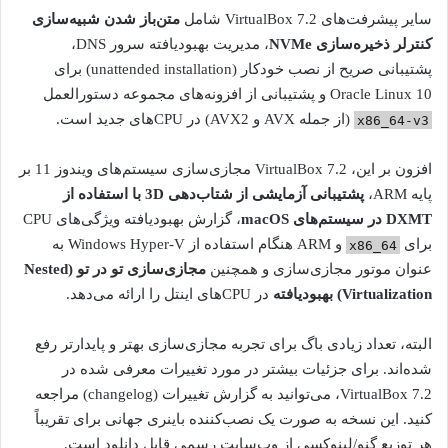
سایر پیشرفت‌های VirtualBox 7.2 شامل
متن‌باز شدن شبیه‌سازی
کنترلر ذخیره‌سازی NVMe
، مدیریت بهبودیافته سرور DNS،
پشتیبانی صریح از نصب خودکار (unattended installation) برای
Oracle Linux 10 و پشتیبانی از افزونه‌های مجموعه دستورالعمل
(از جمله AVX و AVX2) در CPUهای جدید است.
x86_64-v3
افزون بر این، VirtualBox 7.2 مجازی‌سازی سیستم‌های ویندوز 11 بر
پایه ARM،
پشتیبانی آزمایشی از شتاب‌دهی 3D با استفاده از
DXMT در سیستم‌های macOS
، گزارش بهبودیافته ویژگی‌های CPU
برای
و ARM هنگام استفاده از Windows Hyper-V به
x86_64
عنوان موتور مجازی‌سازی و همچنین
مجازی‌سازی تو در تو (Nested
Virtualization) بهبودیافته
در CPUهای اینتل را ارائه می‌دهد.
البته، تعداد زیادی باگ برای تجربه مجازی‌سازی بهتر و پایدارتر رفع
شده‌اند. برای جزئیات بیشتر در مورد تغییرات معرفی شده در
VirtualBox 7.2، می‌توانید به گزارش تغییرات (changelog) مراجعه
کنید. این نسخه به صورت یک نصب‌کننده باینری جهانی برای تقریباً
هر توزیع گنو/لینوکسی از وب‌سایت رسمی قابل دانلود است.