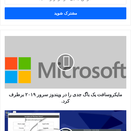
ایمیل
خود
را
وارد
کنید
مایکروسافت
یک
باگ
جدی
را
در
ویندوز
سرور
۲۰۱۹
برطرف
مایکروسافت یک باگ جدی را در ویندوز سرور ۲۰۱۹ برطرف
کرد.
کرد.
SparkyLinux
8.0
به