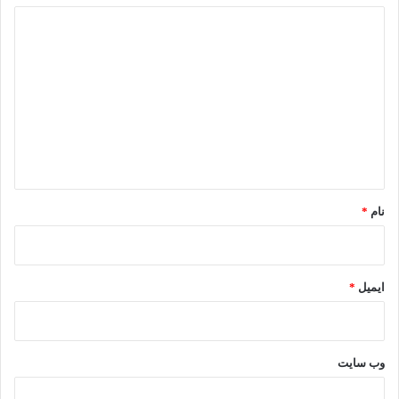
د
ی
د
گ
ا
ه
*
نام
*
ایمیل
*
وب‌ سایت