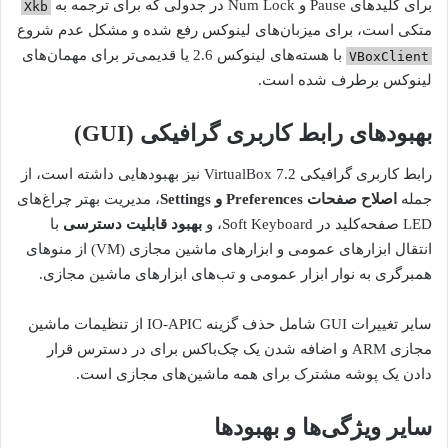
برای کلیدهای Pause و Num Lock در جدولی که برای ترجمه به
Xkb
متکی است، برای میزبان‌های لینوکس رفع شده و مشکل عدم شروع
با هسته‌های لینوکس 2.6 یا قدیمی‌تر برای مهمان‌های
VBoxClient
لینوکس برطرف شده است.
بهبودهای رابط کاربری گرافیکی (GUI)
رابط کاربری گرافیکی VirtualBox 7.2 نیز بهبودهایی داشته است، از
جمله
اصلاح صفحات Preferences و Settings
، مدیریت بهتر چراغ‌های
LED صفحه‌کلید در Soft Keyboard، و
بهبود قابلیت دسترسی
با
انتقال ابزارهای عمومی و ابزارهای ماشین مجازی (VM) از منوهای
همبرگری به نوار ابزار عمومی و تب‌های ابزارهای ماشین مجازی.
سایر تغییرات GUI شامل حذف گزینه IO-APIC از تنظیمات ماشین
مجازی ARM و اضافه شدن یک چک‌باکس برای در دسترس قرار
دادن یک پوشه مشترک برای همه ماشین‌های مجازی است.
سایر ویژگی‌ها و بهبودها