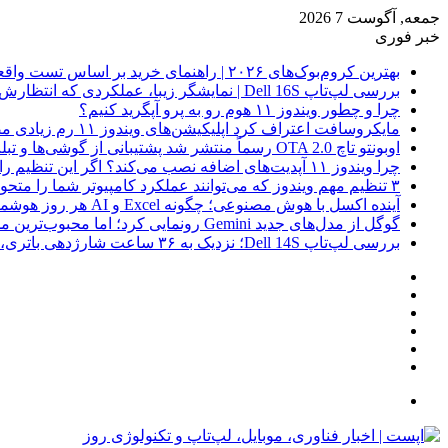
جمعه, آگوست 7 2026
خبر فوری
بهترین کروم‌بوک‌های ۲۰۲۶ | راهنمای خرید بر اساس تست واقعی
بررسی لپ‌تاپ Dell 16S | نمایشگر زیبا، عملکردی که انتظارش رو نداری
چرا و چطور ویندوز ۱۱ هوم رو به پرو آپگرید کنیم؟
مایکروسافت اعتراف کرد اپلیکیشن‌های ویندوز ۱۱ رم زیادی مصرف می‌کنند؛ راه‌حل در راه است
اوبونتو تاچ OTA 2.0 رسماً منتشر شد پشتیبانی از گوشی‌ها و تبلت‌های لینوکسی بیشتر
چرا ویندوز ۱۱ آپدیت‌های اضافه نصب می‌کند؟ اگر این تنظیم را روشن کرده‌اید، مراقب باشید!
۳ تنظیم مهم ویندوز که می‌توانند عملکرد کامپیوتر شما را متحول کنند
آینده اکسل با هوش مصنوعی؛ چگونه Excel و AI هر روز هوشمندتر و نزدیک‌تر می‌شوند؟
گوگل از مدل‌های جدید Gemini رونمایی کرد؛ اما محبوب‌ترین مدل هنوز عرضه نشده است
بررسی لپ‌تاپ Dell 14S؛ نزدیک به ۳۶ ساعت شارژدهی باتری، اما با چندین نقطه ضعف
فیس
X
بوک
یوتیوب
اینستاگرام
نوشته
سایدبار
تصادفی
جستجو
برای