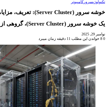
تکنولوژی
سرور
کامپیوتر
خوشه سرور (Server Cluster): تعریف، مزایا، موارد استفاده
یک خوشه سرور (Server Cluster)، گروهی از سرورها است که برای ارائه یک سیستم یکپارچه با هم کار می‌کنند.
نوامبر 29, 2025
0
8
خواندن این مطلب 11 دقیقه زمان میبرد
‫Odnoklassniki
‫VKontakte
X
فیس
پاکت
‫تامبلر
‫رددیت
لینکدین
‫پین‌ترست
بوک