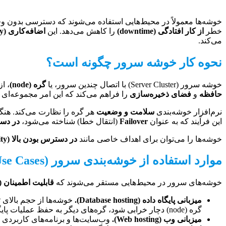
خوشه‌ها معمولاً در محیط‌هایی استفاده می‌شوند که دسترسی بدون وقفه 
خطر
از کار افتادگی (downtime)
را کاهش می‌دهد. این
اضافه‌کاری (redundancy)
می‌کند.
نحوه کار
خوشه سرور
چگونه است؟
خوشه سرور (Server Cluster) با اتصال چندین سرور، یا
گره (node)
، ا
حافظه
و
فضای ذخیره‌سازی
را فراهم می‌کند که این امر مجموعه‌ای ا
نرم‌افزار خوشه‌بندی
سلامت و وضعیت
هر گره را نظارت می‌کند. هن
این فرآیند که به عنوان
Failover
(انتقال خطا) شناخته می‌شود،
در دس
خوشه‌ها را می‌توان برای اهداف خاصی مانند
در دسترس بودن بالا (High Availability)
موارد استفاده از خوشه‌بندی سرور (Server Clustering Use Cases)
خوشه‌های سرور در محیط‌هایی مستقر می‌شوند که
قابلیت اطمینان (reliability)
میزبانی پایگاه داده (Database hosting).
خوشه‌ها از حجم بالای ت
گره (node) دچار خرابی شود، گره‌های دیگر به حفظ عملیات پایگاه داده بدون وقفه ادامه می‌دهند.
میزبانی وب (Web hosting).