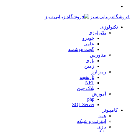
منو
فروشگاه زیبایی سبز
تکنولوژی
تکنولوژی
خودرو
علمی
گجت هوشمند
متاورس
بازی
زمین
رمز ارز
تاریخچه
NFT
بلاک چین
آموزش
php
SQL Server
کامپیوتر
همه
اینترنت و شبکه
بازی