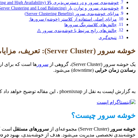
خوشه‌بندی سرور و در دسترس‌پذیری بالا (Server Clustering and High Availability)
خوشه‌بندی سرور و توازن بار (Server Clustering and Load Balancing)
مزایای خوشه‌بندی سرور (Server Clustering Benefits)
مزایای اصلی استفاده از کلاستر (خوشه) سرورها:
چالش‌های کلاسترینگ سرورها
چالش‌های رایج مرتبط با خوشه‌بندی سرور ⚠️
نتیجه‌گیری
خوشه سرور (Server Cluster): تعریف، مزایا، موارد استفاده
یک خوشه سرور (Server Cluster)، گروهی از
سرور
ها است که برای ار
رساندن زمان خرابی
(downtime) می‌شود.
به گزارش اپست به نقل از phoenixnap ، این مقاله توضیح خواهد داد که خوشه سرور چیست، چگونه کار می‌کند، انواع مختلف خوشه‌بندی، و مزایا و چالش‌های کلیدی استفاده از خوشه‌های سرور.
خوشه سرور چیست؟
خوشه سرور
(Server Cluster) مجموعه‌ای از
سرورهای مستقل
است که
خوشه‌بندی تخصصی مدیریت می‌شود. هدف از خوشه‌بندی، بهبود
در دستر