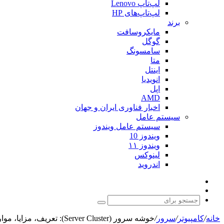
لپ‌تاپ Lenovo
لپ‌تاپ‌های HP
برند
مایکروسافت
گوگل
سامسونگ
متا
اینتل
انویدیا
اپل
AMD
اخبار فناوری ایران و جهان
سیستم عامل
سیستم عامل ویندوز
ویندوز 10
ویندوز ۱۱
لینوکس
اندروید
نوشته
تغییر
تصادفی
پوسته
جستجو
برای
خانه
/
کامپیوتر
/
سرور
/
خوشه سرور (Server Cluster): تعریف، مزایا، موارد استفاده