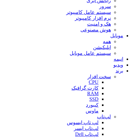
رایانش ابری
سرور
سیستم عامل کامپیوتر
نرم افزار کامپیوتر
هک و امنیت
هوش مصنوعی
موبایل
همه
اپلیکیشن
سیستم عامل موبایل
انیمه
ویدیو
برند
سخت افزار
CPU
کارت گرافیک
RAM
SSD
کیبورد
ماوس
لپ‌تاپ
لپ تاپ ایسوس
لپ‌تاپ ایسر
لپ‌تاپ Dell