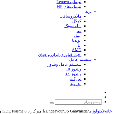
لپ‌تاپ Lenovo
لپ‌تاپ‌های HP
برند
مایکروسافت
گوگل
سامسونگ
متا
اینتل
انویدیا
اپل
AMD
اخبار فناوری ایران و جهان
سیستم عامل
سیستم عامل ویندوز
ویندوز 10
ویندوز ۱۱
لینوکس
اندروید
نوشته
تغییر
تصادفی
پوسته
جستجو
برای
خانه
/
تکنولوژی
/
EndeavourOS Ganymede با میزکار KDE Plasma 6.5 و هسته لینوکس 6.17 عرضه شد.