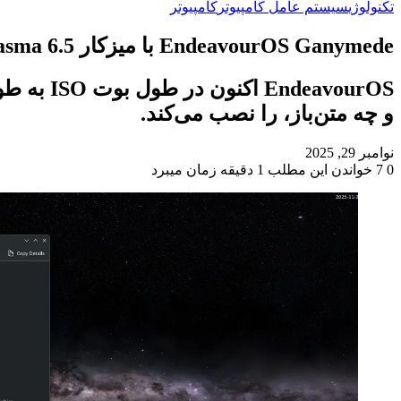
تکنولوژی
سیستم عامل کامپیوتر
کامپیوتر
EndeavourOS Ganymede با میزکار KDE Plasma 6.5 و هسته لینوکس 6.17 عرضه شد.
و چه متن‌باز، را نصب می‌کند.
نوامبر 29, 2025
0
7
خواندن این مطلب 1 دقیقه زمان میبرد
‫Odnoklassniki
‫VKontakte
X
فیس
پاکت
‫تامبلر
‫رددیت
لینکدین
‫پین‌ترست
بوک