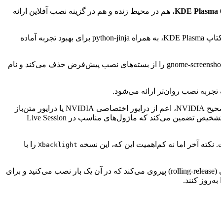
KDE Plasma 6
، هم در محیط زنده و هم در گزینه نصب آفلاین ارائه
برخی از تغییرات جالب در انتشار EndeavourOS Ganymede شامل جایگزینی کیبورد مجازی Maliit با کیبورد مجازی Qt 6 برای SDDM در دسکتاپ KDE Plasma، به همراه python-jinja برای بهبود تجربه آماده
برای نصب‌های LXDE، این نسخه پسوندهای GTK3 را از نام بسته‌ها حذف می‌کند، Obconf را با lxappearance-obconf-gtk3 جایگزین می‌کند، gnome-screenshot را از بسته‌های نصب پیش‌فرض حذف می‌کند و نام
هم به محیط ISO و هم به نصب‌کننده اضافه شده است. توسعه‌دهندگان گفتند: «فرآیند تشخیص تضمین می‌کند که ماژول‌های مناسب در Live Session
را با
Xbacklight
EndeavourOS Ganymede هم‌اکنون برای دانلود از وب‌سایت رسمی در دسترس است. از آنجایی که EndeavourOS از یک مدل انتشار چرخشی (rolling-release) پیروی می‌کند که در آن یک بار نصب می‌کنید و برای