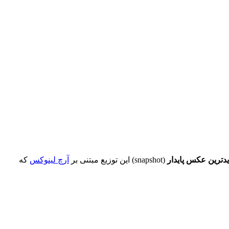
دترین عکس پایدار
(snapshot) این توزیع مبتنی بر
آرچ لینوکس
که