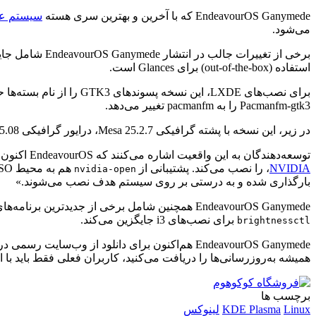
EndeavourOS Ganymede که با آخرین و بهترین سری هسته
سیستم ع
می‌شود.
استفاده (out-of-the-box) برای Glances است.
Pacmanfm-gtk3 را به pacmanfm تغییر می‌دهد.
در زیر، این نسخه با پشته گرافیکی Mesa 25.2.7، درایور گرافیکی NVIDIA 580.105.08، و یک نصب‌کننده گرافیکی جدیدتر Calamares برای یک تجربه نصب روان‌تر ارائه می‌شود.
توسعه‌دهندگان به این واقعیت اشاره می‌کنند که EndeavourOS اکنون به طور خودکار
NVIDIA
، را نصب می‌کند. پشتیبانی از
nvidia-open
بارگذاری شده و به درستی بر روی سیستم هدف نصب می‌شوند.»
EndeavourOS Ganymede همچنین شامل برخی از جدیدترین برنامه‌های متن‌باز مانند مرورگر وب اخیراً منتشر شده Mozilla Firefox 145 است. نکته آخر اما نه کم‌اهمیت این که، این نسخه
برای نصب‌های i3 جایگزین می‌کند.
brightnessctl
همیشه به‌روزرسانی‌ها را دریافت می‌کنید، کاربران فعلی فقط باید با
برچسب ها
Linux
KDE Plasma
لینوکس