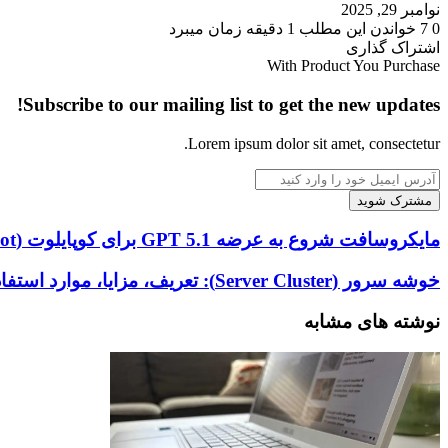
نوامبر 29, 2025
0
7
خواندن این مطلب 1 دقیقه زمان میبرد
‫Odnoklassniki
‫VKontakte
X
فیس
پاکت
‫تامبلر
‫رددیت
لینکدین
‫پین‌ترست
اشتراک گذاری
‫Odnoklassniki
‫VKontakte
X
بوک
چاپ
فیس
پاکت
‫تامبلر
‫رددیت
لینکدین
اشتراک
‫پین‌ترست
With Product You Purchase
بوک
گذاری
Subscribe to our mailing list to get the new updates!
از
طریق
ایمیل
Lorem ipsum dolor sit amet, consectetur.
آدرس
ایمیل
خود
را
مایکروسافت
مایکروسافت شروع به عرضه GPT 5.1 برای کوپایلوت (Copilot) در ویندوز 11 به همراه ویژگی جدید آزمایشگاه‌ها (Labs) می‌کند.
وارد
شروع
کنید
به
خوشه
خوشه سرور (Server Cluster): تعریف، مزایا، موارد استفاده
عرضه
سرور
GPT
(Server
نوشته های مشابه
5.1
Cluster):
برای
تعریف،
کوپایلوت
مزایا،
(Copilot)
موارد
در
استفاده
ویندوز
11