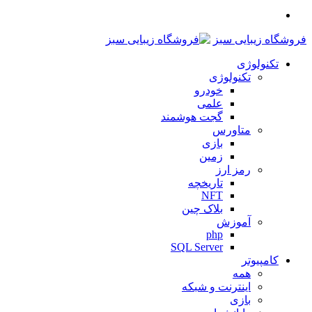
منو
فروشگاه زیبایی سبز
تکنولوژی
تکنولوژی
خودرو
علمی
گجت هوشمند
متاورس
بازی
زمین
رمز ارز
تاریخچه
NFT
بلاک چین
آموزش
php
SQL Server
کامپیوتر
همه
اینترنت و شبکه
بازی