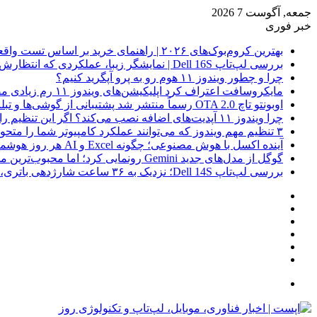
جمعه, آگوست 7 2026
خبر فوری
بهترین کروم‌بوک‌های ۲۰۲۶ | راهنمای خرید بر اساس تست واقعی
بررسی لپ‌تاپ Dell 16S | نمایشگر زیبا، عملکردی که انتظارش رو نداری
چرا و چطور ویندوز ۱۱ هوم رو به پرو آپگرید کنیم؟
مایکروسافت اعتراف کرد اپلیکیشن‌های ویندوز ۱۱ رم زیادی مصرف می‌کنند؛ راه‌حل در راه است
اوبونتو تاچ OTA 2.0 رسماً منتشر شد پشتیبانی از گوشی‌ها و تبلت‌های لینوکسی بیشتر
چرا ویندوز ۱۱ آپدیت‌های اضافه نصب می‌کند؟ اگر این تنظیم را روشن کرده‌اید، مراقب باشید!
۳ تنظیم مهم ویندوز که می‌توانند عملکرد کامپیوتر شما را متحول کنند
آینده اکسل با هوش مصنوعی؛ چگونه Excel و AI هر روز هوشمندتر و نزدیک‌تر می‌شوند؟
گوگل از مدل‌های جدید Gemini رونمایی کرد؛ اما محبوب‌ترین مدل هنوز عرضه نشده است
بررسی لپ‌تاپ Dell 14S؛ نزدیک به ۳۶ ساعت شارژدهی باتری، اما با چندین نقطه ضعف
فیس
X
بوک
یوتیوب
اینستاگرام
نوشته
سایدبار
تصادفی
جستجو
برای