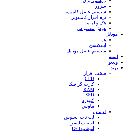
رایانش ابری
سرور
سیستم عامل کامپیوتر
نرم افزار کامپیوتر
هک و امنیت
هوش مصنوعی
موبایل
همه
اپلیکیشن
سیستم عامل موبایل
انیمه
ویدیو
برند
سخت افزار
CPU
کارت گرافیک
RAM
SSD
کیبورد
ماوس
لپ‌تاپ
لپ تاپ ایسوس
لپ‌تاپ ایسر
لپ‌تاپ Dell