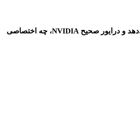
EndeavourOS اکنون در طول بوت ISO به طور خودکار کارت گرافیک (GPU) را تشخیص می‌دهد و درایور صحیح NVIDIA، چه اختصاصی