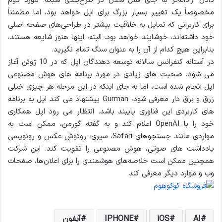
دادن آزادانه‌تر به جای قفل شدن در طرح‌بندی شبکه.
مورد دوم
مخصوصاً یک تغییر بسیار بزرگ برای اپل خواهد بود، اما مطمئناً
برای کاربرانی که تمایل به خلاقیت بیشتر در طراحی‌های صفحه اصلی
خود داشته‌اند، خوشایند خواهد بود.
البته، اینها هنوز شایعه هستند،
بنابراین هیچ کدام از آن را به عنوان سنگ تمام نگیرید.
در آستانه کنفرانس سالانه توسعه دهندگان اپل که در 10 ژوئن آغاز
می شود، صحبت های زیادی در مورد برنامه های هوش مصنوعی
اپل انجام شده است، اما به جای اینکه در این مرحله هر چیزی خیلی
زرق و برق دار معرفی شود، Gurman پیشنهاد می کند اپل به برنامه
های کاربردی این فناوری پایبند باشد.
انتظار می رود اپل همکاری
خود را با OpenAI اعلام کند و به گفته گورمن، ممکن است به
مواردی مانند جستجوهای Safari، سیری، روتوش عکس و رونویسی
یادداشت های صوتی، هوش مصنوعی را تقویت کند.
این شرکت
همچنین ممکن است خلاصه‌های هوشمندی را برای اعلان‌ها، صفحات
وب و موارد دیگر معرفی کند.
AI
iOS
IPHONE
آیفون