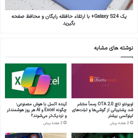
ر
y
آ
S
م
2
یک Galaxy S24+ با ارتقاء حافظه رایگان و محافظ صفحه
ر
4
بگیرید
ی
+
ک
ب
ا
ا
نوشته های مشابه
ی
ا
ی
ر
ب
ت
ر
ق
ا
ا
ی
ء
ا
ح
ر
ا
ت
ف
آینده اکسل با هوش مصنوعی؛
اوبونتو تاچ OTA 2.0 رسماً منتشر
ق
ظ
چگونه Excel و AI هر روز هوشمندتر
شد پشتیبانی از گوشی‌ها و تبلت‌های
ا
ه
و نزدیک‌تر می‌شوند؟
لینوکسی بیشتر
ی
ر
2 هفته پیش
2 هفته پیش
«
ا
ت
ی