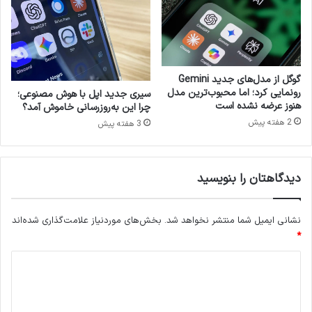
ل
گ
س
ا
ک
ن
و
و
پ
م
ف
ح
گوگل از مدل‌های جدید Gemini
ض
ا
رونمایی کرد؛ اما محبوب‌ترین مدل
سیری جدید اپل با هوش مصنوعی؛
ا
ف
هنوز عرضه نشده است
چرا این به‌روزرسانی خاموش آمد؟
ی
ظ
2 هفته پیش
3 هفته پیش
ی
ص
ه
ف
ا
ح
ب
دیدگاهتان را بنویسید
ه
ل
ب
»
گ
نشانی ایمیل شما منتشر نخواهد شد.
بخش‌های موردنیاز علامت‌گذاری شده‌اند
ی
ر
*
ی
د
د
ی
د