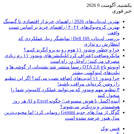
یکشنبه, آگوست 9 2026
خبر فوری
بهترین لپ‌تاپ‌های 2026 | راهنمای خرید از اقتصادی تا گیمینگ
بهترین کروم‌بوک‌های ۲۰۲۶ | راهنمای خرید بر اساس تست
واقعی
بررسی لپ‌تاپ Dell 16S | نمایشگر زیبا، عملکردی که
انتظارش رو نداری
چرا و چطور ویندوز ۱۱ هوم رو به پرو آپگرید کنیم؟
مایکروسافت اعتراف کرد اپلیکیشن‌های ویندوز ۱۱ رم زیادی
مصرف می‌کنند؛ راه‌حل در راه است
اوبونتو تاچ OTA 2.0 رسماً منتشر شد پشتیبانی از گوشی‌ها و
تبلت‌های لینوکسی بیشتر
چرا ویندوز ۱۱ آپدیت‌های اضافه نصب می‌کند؟ اگر این تنظیم
را روشن کرده‌اید، مراقب باشید!
۳ تنظیم مهم ویندوز که می‌توانند عملکرد کامپیوتر شما را
متحول کنند
آینده اکسل با هوش مصنوعی؛ چگونه Excel و AI هر روز
هوشمندتر و نزدیک‌تر می‌شوند؟
گوگل از مدل‌های جدید Gemini رونمایی کرد؛ اما محبوب‌ترین
مدل هنوز عرضه نشده است
فیس بوک
X