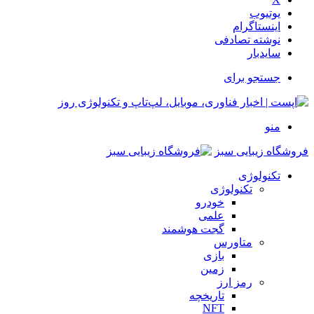
یوتیوب
اینستاگرام
نوشته تصادفی
سایدبار
جستجو برای
منو
فروشگاه زیبایی سبز
تکنولوژی
تکنولوژی
خودرو
علمی
گجت هوشمند
متاورس
بازی
زمین
رمز ارز
تاریخچه
NFT