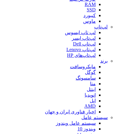
RAM
SSD
کیبورد
ماوس
لپ‌تاپ
لپ تاپ ایسوس
لپ‌تاپ ایسر
لپ‌تاپ Dell
لپ‌تاپ Lenovo
لپ‌تاپ‌های HP
برند
مایکروسافت
گوگل
سامسونگ
متا
اینتل
انویدیا
اپل
AMD
اخبار فناوری ایران و جهان
سیستم عامل
سیستم عامل ویندوز
ویندوز 10