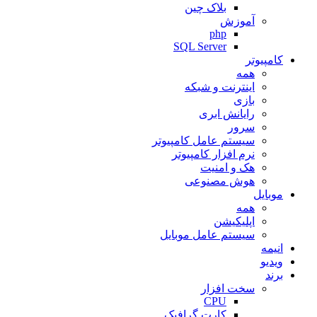
بلاک چین
آموزش
php
SQL Server
کامپیوتر
همه
اینترنت و شبکه
بازی
رایانش ابری
سرور
سیستم عامل کامپیوتر
نرم افزار کامپیوتر
هک و امنیت
هوش مصنوعی
موبایل
همه
اپلیکیشن
سیستم عامل موبایل
انیمه
ویدیو
برند
سخت افزار
CPU
کارت گرافیک