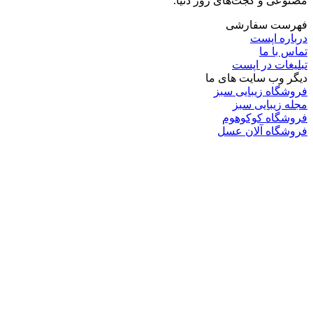
مصنوعی و گجت‌های روز دنیا.
فهرست سفارشی
درباره اپست
تماس با ما
تبلیغات در اپست
دیگر وب سایت های ما
فروشگاه زیبایی سبز
مجله زیبایی سبز
فروشگاه کوکوهوم
فروشگاه آلان عسل
فروشگاه لافرا
گرین گروپ
دسته بندی
تکنولوژی
کامپیوتر
موبایل
انیمه
ویدیو
برندهای محبوب:
مایکروسافت
اپل
گوگل