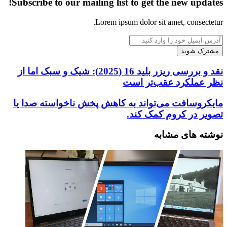
Subscribe to our mailing list to get the new updates!
Lorem ipsum dolor sit amet, consectetur.
آدرس
ایمیل
خود
را
نقد
نقد و بررسی ریزر بلید 16 (2025): شیک و سبک اما از
وارد
و
نظر عملکرد عقب‌تر است
کنید
بررسی
ریزر
مایکروسافت
مایکروسافت می‌تواند به کاهش پخش ناخواسته صدا یا
بلید
می‌تواند
تصویر در کروم کمک کند.
16
به
(2025):
کاهش
نوشته های مشابه
شیک
پخش
و
ناخواسته
سبک
صدا
اما
یا
از
تصویر
نظر
در
عملکرد
کروم
عقب‌تر
کمک
است
کند.