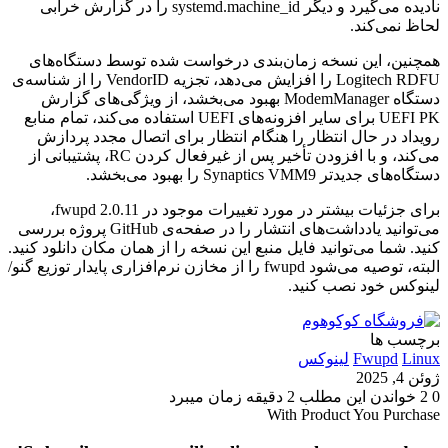
نادیده می‌گیرد و دیگر systemd.machine_id را در گزارش خرابی
لحاظ نمی‌کند.
همچنین، این نسخه زمان‌بندی درخواست شده توسط دستگاه‌های
Logitech RDFU را افزایش می‌دهد، تجزیه VendorID را از شناسه‌ی
دستگاه ModemManager بهبود می‌بخشد، از ویژگی‌های گزارش
UEFI PK برای سایر افزونه‌های UEFI استفاده می‌کند، تمام منابع
رویداد در حال انتظار را هنگام انتظار برای اتصال مجدد پردازش
می‌کند، و با افزودن تأخیر پس از غیرفعال کردن RC، پشتیبانی از
دستگاه‌های جدیدتر Synaptics VMM9 را بهبود می‌بخشد.
برای جزئیات بیشتر در مورد تغییرات موجود در fwupd 2.0.11،
می‌توانید یادداشت‌های انتشار را در صفحه‌ی GitHub پروژه بررسی
کنید. شما می‌توانید فایل منبع این نسخه را از همان مکان دانلود کنید.
البته، توصیه می‌شود fwupd را از مخازن نرم‌افزاری پایدار توزیع گنو/
لینوکس خود نصب کنید.
برچسب ها
Linux
Fwupd
لینوکس
ژوئن 4, 2025
0
2
خواندن این مطلب 2 دقیقه زمان میبرد
With Product You Purchase