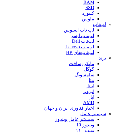
RAM
SSD
کیبورد
ماوس
لپ‌تاپ
لپ تاپ ایسوس
لپ‌تاپ ایسر
لپ‌تاپ Dell
لپ‌تاپ Lenovo
لپ‌تاپ‌های HP
برند
مایکروسافت
گوگل
سامسونگ
متا
اینتل
انویدیا
اپل
AMD
اخبار فناوری ایران و جهان
سیستم عامل
سیستم عامل ویندوز
ویندوز 10
ویندوز ۱۱