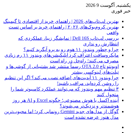
یکشنبه, آگوست 9 2026
خبر فوری
بهترین لپ‌تاپ‌های 2026 | راهنمای خرید از اقتصادی تا گیمینگ
بهترین کروم‌بوک‌های ۲۰۲۶ | راهنمای خرید بر اساس تست
واقعی
بررسی لپ‌تاپ Dell 16S | نمایشگر زیبا، عملکردی که
انتظارش رو نداری
چرا و چطور ویندوز ۱۱ هوم رو به پرو آپگرید کنیم؟
مایکروسافت اعتراف کرد اپلیکیشن‌های ویندوز ۱۱ رم زیادی
مصرف می‌کنند؛ راه‌حل در راه است
اوبونتو تاچ OTA 2.0 رسماً منتشر شد پشتیبانی از گوشی‌ها و
تبلت‌های لینوکسی بیشتر
چرا ویندوز ۱۱ آپدیت‌های اضافه نصب می‌کند؟ اگر این تنظیم
را روشن کرده‌اید، مراقب باشید!
۳ تنظیم مهم ویندوز که می‌توانند عملکرد کامپیوتر شما را
متحول کنند
آینده اکسل با هوش مصنوعی؛ چگونه Excel و AI هر روز
هوشمندتر و نزدیک‌تر می‌شوند؟
گوگل از مدل‌های جدید Gemini رونمایی کرد؛ اما محبوب‌ترین
مدل هنوز عرضه نشده است
فیس
X
بوک