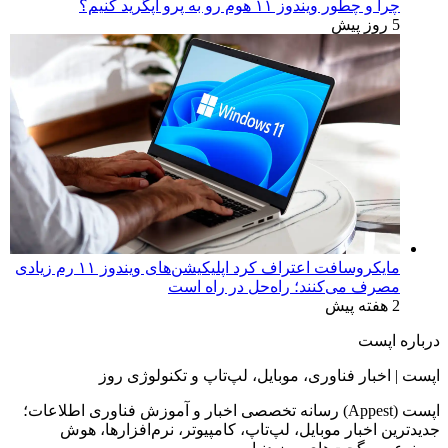
چرا و چطور ویندوز ۱۱ هوم رو به پرو آپگرید کنیم؟
5 روز پیش
مایکروسافت اعتراف کرد اپلیکیشن‌های ویندوز ۱۱ رم زیادی
مصرف می‌کنند؛ راه‌حل در راه است
2 هفته پیش
درباره اپست
اپست | اخبار فناوری، موبایل، لپ‌تاپ و تکنولوژی روز
اپست (Appest) رسانه تخصصی اخبار و آموزش فناوری اطلاعات؛
جدیدترین اخبار موبایل، لپ‌تاپ، کامپیوتر، نرم‌افزارها، هوش