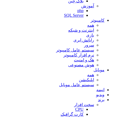
بلاک چین
آموزش
php
SQL Server
کامپیوتر
همه
اینترنت و شبکه
بازی
رایانش ابری
سرور
سیستم عامل کامپیوتر
نرم افزار کامپیوتر
هک و امنیت
هوش مصنوعی
موبایل
همه
اپلیکیشن
سیستم عامل موبایل
انیمه
ویدیو
برند
سخت افزار
CPU
کارت گرافیک