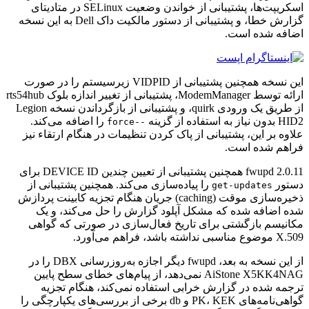
اسکریپت‌ها، پشتیبانی از خواندن وضعیت SELinux در متادیتای
گزارش خطا، و پشتیبانی از دستور مالکیت داک Dell به این نسخه
اضافه شده است.
این نسخه همچنین پشتیبانی از VIDPID زیرسیستم را در صورت
ارائه توسط ModemManager، پشتیبانی از تغییر اندازه بلوک rts54hub
از طریق یک ورودی quirk، و پشتیبانی از بازگرداندن نسخه Legion
HID2 بدون نیاز به استفاده از گزینه
را اضافه می‌کند.
--force
علاوه بر این، پشتیبانی از پاک کردن تنظیمات در هنگام ارتقاء نیز
فراهم شده است.
fwupd 2.0.11 همچنین پشتیبانی از تعیین چندین DEVICE ID برای
دستور
را پیاده‌سازی می‌کند. همچنین پشتیبانی از
get-updates
ذخیره‌سازی موقت (caching) جریان هنگام تجزیه کابینت پردازش
شده اضافه شده که مشکل آپلود گزارش را حل می‌کند، و یک
مکانیسم بازگشتی برای تاریخ فعال‌سازی در صورتی که گواهی
X.509 موضوع مناسبی نداشته باشد، فراهم می‌آورد.
از این نسخه به بعد، fwupd دیگر اجازه به‌روزرسانی DBX را در
AiStone X5KK4NAG نمی‌دهد، از پیام‌های خطای سطح پایین
ترجمه شده در گزارش خرابی استفاده نمی‌کند، هنگام تجزیه
گواهی‌نامه‌های PK، KEK و db برخی از بررسی‌های یکپارچگی را