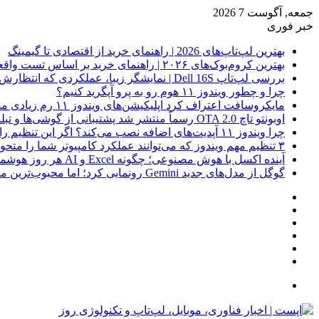
جمعه, آگوست 7 2026
خبر فوری
بهترین لپ‌تاپ‌های 2026 | راهنمای خرید از اقتصادی تا گیمینگ
بهترین کروم‌بوک‌های ۲۰۲۶ | راهنمای خرید بر اساس تست واقعی
بررسی لپ‌تاپ Dell 16S | نمایشگر زیبا، عملکردی که انتظارش رو نداری
چرا و چطور ویندوز ۱۱ هوم رو به پرو آپگرید کنیم؟
مایکروسافت اعتراف کرد اپلیکیشن‌های ویندوز ۱۱ رم زیادی مصرف می‌کنند؛ راه‌حل در راه است
اوبونتو تاچ OTA 2.0 رسماً منتشر شد پشتیبانی از گوشی‌ها و تبلت‌های لینوکسی بیشتر
چرا ویندوز ۱۱ آپدیت‌های اضافه نصب می‌کند؟ اگر این تنظیم را روشن کرده‌اید، مراقب باشید!
۳ تنظیم مهم ویندوز که می‌توانند عملکرد کامپیوتر شما را متحول کنند
آینده اکسل با هوش مصنوعی؛ چگونه Excel و AI هر روز هوشمندتر و نزدیک‌تر می‌شوند؟
گوگل از مدل‌های جدید Gemini رونمایی کرد؛ اما محبوب‌ترین مدل هنوز عرضه نشده است
فیس
X
بوک
یوتیوب
اینستاگرام
نوشته
سایدبار
تصادفی
جستجو
برای