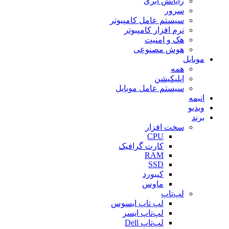
رایانش ابری
سرور
سیستم عامل کامپیوتر
نرم افزار کامپیوتر
هک و امنیت
هوش مصنوعی
موبایل
همه
اپلیکیشن
سیستم عامل موبایل
انیمه
ویدیو
برند
سخت افزار
CPU
کارت گرافیک
RAM
SSD
کیبورد
ماوس
لپ‌تاپ
لپ تاپ ایسوس
لپ‌تاپ ایسر
لپ‌تاپ Dell