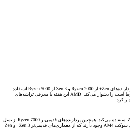
بسیار سرراست بود. معماری Zen دقیقاً با نسل X000 مطابقت نداشت، اما به اندازه کافی نزدیک بود. پردازنده‌های Zen+ از Ryzen 2000 و Zen 3 از Ryzen 5000 استفاده
می‌کردند. با این حال، اکنون فقط مجموعه‌ای از نسل‌ها و طرح‌های نامگذاری مختلف وجود دارد که تشخیص اینکه کدام یک به چه چیزی مربوط است را دشوار می‌کند. AMD این هفته با معرفی تراشه‌های
تر کرد.
بخ گزارش اپست به نقل از pcmag ، خط تولید پردازنده‌های دسکتاپ فعلی AMD با Ryzen 9000 شروع می‌شود که از جدیدترین معماری Zen 5 استفاده می‌کند. همچنین پردازنده‌های قدیمی‌تر Ryzen 7000 از نسل
قبل وجود دارند که از معماری قدیمی‌تر Zen 4 استفاده می‌کنند (و APUهای Ryzen 8000 را فراموش نکنید). همچنین Ryzen 5000 و 4000 روی سوکت AM4 وجود دارند که از معماری‌های قدیمی‌تر Zen 3+ و Zen