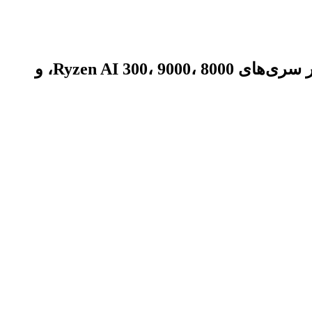
AMD اکنون پردازنده‌های Ryzen 100 Zen 3+، پردازنده‌های Ryzen 10-series Zen 2 را در کنار سری‌های Ryzen AI 300، 9000، 8000، و