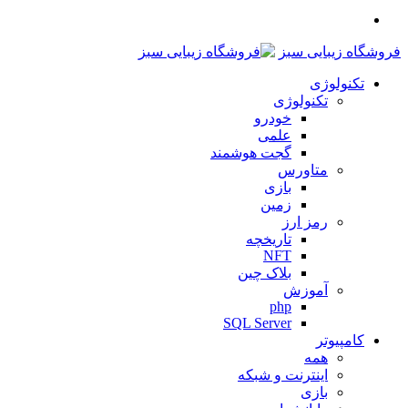
منو
فروشگاه زیبایی سبز
تکنولوژی
تکنولوژی
خودرو
علمی
گجت هوشمند
متاورس
بازی
زمین
رمز ارز
تاریخچه
NFT
بلاک چین
آموزش
php
SQL Server
کامپیوتر
همه
اینترنت و شبکه
بازی