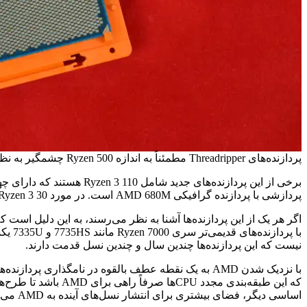
پردازنده‌های Threadripper مطمئناً به اندازه Ryzen 500 چشمگیر به نظر نمی‌رسند
پردازشی با پردازنده گرافیکی AMD 680M است. در مورد Ryzen 10، Ryzen 3 30 و Ryzen 5 40 وجود دارند که هر دو دارای چهار هسته و هشت رشته پردازشی با پردازنده گرافیکی 610M روی یک تراشه هستند.
نیست که این پردازنده‌ها چندین سال و چندین نسل قدمت دارند.
اساسی دیگر، فضای بیشتری برای انتشار نسل‌های آینده به AMD می‌دهد.