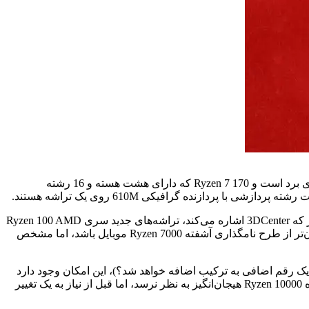
برخی از این پردازنده‌های جدید شامل Ryzen 3 110 هستند که دارای چهار هسته و هشت رشته پردازشی با پردازنده گرافیکی AMD 660M روی برد است و Ryzen 7 170 که دارای هشت هسته و 16 رشته
اگر هر یک از این پردازنده‌ها آشنا به نظر می‌رسند، به این دلیل است که اساساً تغییر نام تجاری از طراحی‌های قدیمی‌تر CPU هستند. همانطور که 3DCenter اشاره می‌کند، تراشه‌های جدید سری Ryzen 100 AMD
با پردازنده‌های قدیمی‌تر سری Ryzen 7000 مانند 7735HS و 7335U یکسان هستند. اگرچه این طرح نامگذاری جدید شاید در یک نگاه کمی آسان‌تر از طرح نامگذاری آشفته Ryzen 7000 موبایل باشد، اما مشخص
گذاری پردازنده‌های دسکتاپ خود با نسل بعدی (آیا از Ryzen 10000 استفاده خواهد کرد، یک رقم اضافی به ترکیب اضافه خواهد شد؟)، این امکان وجود دارد
که این طبقه‌بندی مجدد CPUها صرفاً راهی برای AMD باشد تا طرح‌های نامگذاری خود را یکپارچه کند. نسل Ryzen 400 ممکن است به اندازه Ryzen 10000 هیجان‌انگیز به نظر نرسد، اما قبل از نیاز به یک تغییر