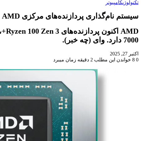
تکنولوژی
کامپیوتر
سیستم نام‌گذاری پردازنده‌های مرکزی AMD پیچیده‌تر از همیشه است
7000 دارد. وای (چه خبر).
اکتبر 27, 2025
0
8
خواندن این مطلب 2 دقیقه زمان میبرد
‫Odnoklassniki
‫VKontakte
X
فیس
پاکت
‫تامبلر
‫رددیت
لینکدین
‫پین‌ترست
بوک