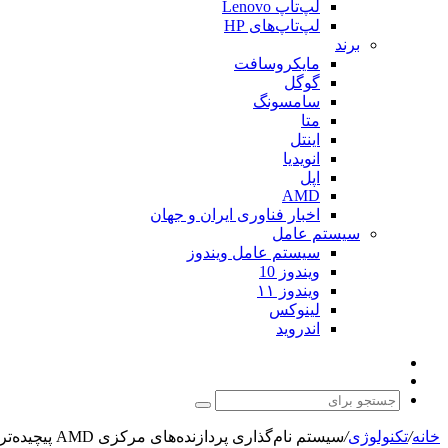
لپ‌تاپ Lenovo
لپ‌تاپ‌های HP
برند
مایکروسافت
گوگل
سامسونگ
متا
اینتل
انویدیا
اپل
AMD
اخبار فناوری ایران و جهان
سیستم عامل
سیستم عامل ویندوز
ویندوز 10
ویندوز ۱۱
لینوکس
اندروید
نوشته
تغییر
تصادفی
پوسته
جستجو
برای
خانه
/
تکنولوژی
/
سیستم نام‌گذاری پردازنده‌های مرکزی AMD پیچیده‌تر از همیشه است