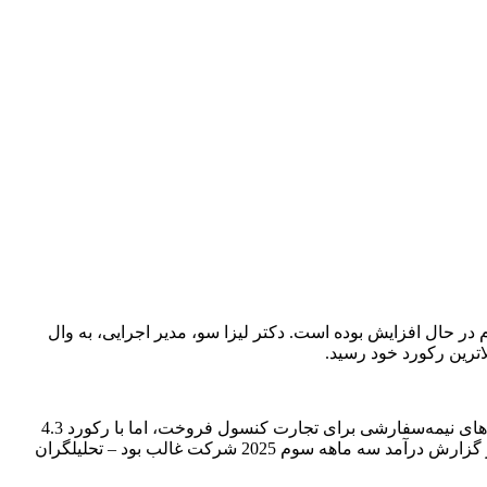
در حال افزایش بوده است. دکتر لیزا سو، مدیر اجرایی، به وال
به گزارش اپست به نقل از pcworld ، بخش مشتری و بازی AMD در این تجارت، در سه ماهه سوم، 4 میلیارد دلار پردازنده، پردازنده و تراشه‌های نیمه‌سفارشی برای تجارت کنسول فروخت، اما با رکورد 4.3
میلیارد دلار از مرکز داده، اندکی از آن پیشی گرفت. با توجه به اشتهای سیری‌ناپذیرگوگل برای هوش مصنوعی، تلاش‌های آن در مرکز داده بر گزارش درآمد سه ماهه سوم 2025 شرکت غالب بود – تحلیلگران