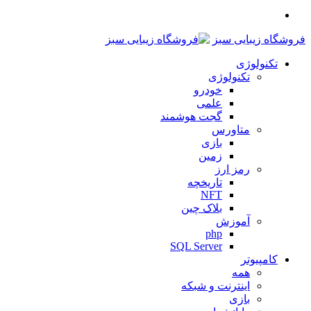
منو
فروشگاه زیبایی سبز
تکنولوژی
تکنولوژی
خودرو
علمی
گجت هوشمند
متاورس
بازی
زمین
رمز ارز
تاریخچه
NFT
بلاک چین
آموزش
php
SQL Server
کامپیوتر
همه
اینترنت و شبکه
بازی