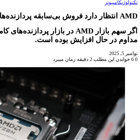
تکنولوژی
کامپیوتر
AMD انتظار دارد فروش بی‌سابقه پردازنده‌ها همچنان رو به افزایش باشد
اگر سهم بازار AMD در بازار پ
مداوم در حال افزایش بوده است.
نوامبر 5, 2025
0
6
خواندن این مطلب 2 دقیقه زمان میبرد
‫Odnoklassniki
‫VKontakte
X
فیس
پاکت
‫تامبلر
‫رددیت
لینکدین
‫پین‌ترست
بوک