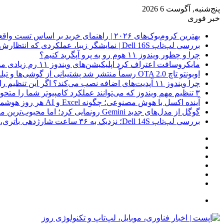
پنج‌شنبه, آگوست 6 2026
خبر فوری
بهترین کروم‌بوک‌های ۲۰۲۶ | راهنمای خرید بر اساس تست واقعی
بررسی لپ‌تاپ Dell 16S | نمایشگر زیبا، عملکردی که انتظارش رو نداری
چرا و چطور ویندوز ۱۱ هوم رو به پرو آپگرید کنیم؟
مایکروسافت اعتراف کرد اپلیکیشن‌های ویندوز ۱۱ رم زیادی مصرف می‌کنند؛ راه‌حل در راه است
اوبونتو تاچ OTA 2.0 رسماً منتشر شد پشتیبانی از گوشی‌ها و تبلت‌های لینوکسی بیشتر
چرا ویندوز ۱۱ آپدیت‌های اضافه نصب می‌کند؟ اگر این تنظیم را روشن کرده‌اید، مراقب باشید!
۳ تنظیم مهم ویندوز که می‌توانند عملکرد کامپیوتر شما را متحول کنند
آینده اکسل با هوش مصنوعی؛ چگونه Excel و AI هر روز هوشمندتر و نزدیک‌تر می‌شوند؟
گوگل از مدل‌های جدید Gemini رونمایی کرد؛ اما محبوب‌ترین مدل هنوز عرضه نشده است
بررسی لپ‌تاپ Dell 14S؛ نزدیک به ۳۶ ساعت شارژدهی باتری، اما با چندین نقطه ضعف
فیس
X
بوک
یوتیوب
اینستاگرام
نوشته
سایدبار
تصادفی
جستجو
برای