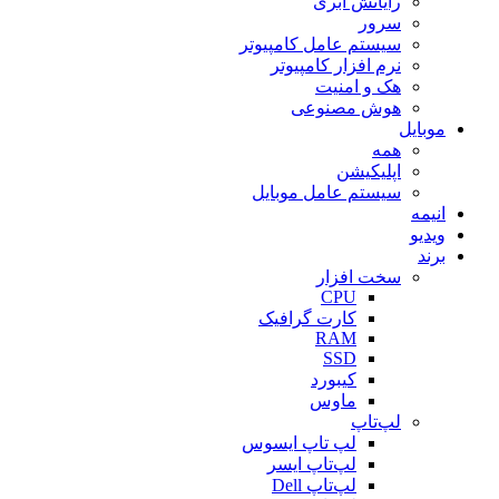
رایانش ابری
سرور
سیستم عامل کامپیوتر
نرم افزار کامپیوتر
هک و امنیت
هوش مصنوعی
موبایل
همه
اپلیکیشن
سیستم عامل موبایل
انیمه
ویدیو
برند
سخت افزار
CPU
کارت گرافیک
RAM
SSD
کیبورد
ماوس
لپ‌تاپ
لپ تاپ ایسوس
لپ‌تاپ ایسر
لپ‌تاپ Dell