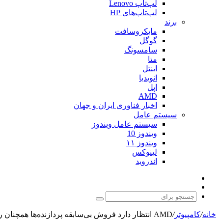
لپ‌تاپ Lenovo
لپ‌تاپ‌های HP
برند
مایکروسافت
گوگل
سامسونگ
متا
اینتل
انویدیا
اپل
AMD
اخبار فناوری ایران و جهان
سیستم عامل
سیستم عامل ویندوز
ویندوز 10
ویندوز ۱۱
لینوکس
اندروید
نوشته
تغییر
تصادفی
پوسته
جستجو
برای
خانه
/
کامپیوتر
/
AMD انتظار دارد فروش بی‌سابقه پردازنده‌ها همچنان رو به افزایش باشد