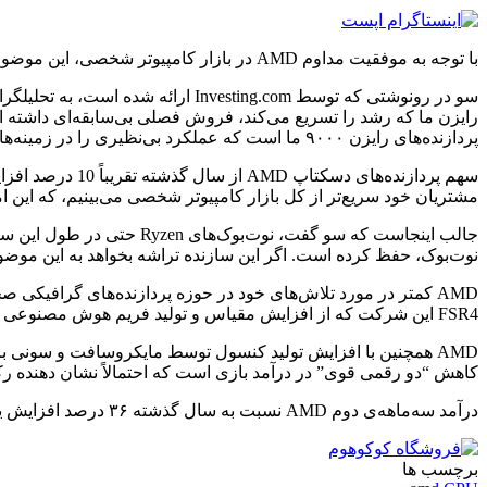
با توجه به موفقیت مداوم AMD در بازار کامپیوتر شخصی، این موضوع تا حدودی تعجب‌آور است. تجارت مشتری این شرکت، که شامل فروش پردازنده‌های آن می‌شود، رکورد 2.8 میلیارد دلار را ثبت کرد.
سو در رونوشتی که توسط sting.com
رایزن ما که رشد را تسریع می‌کند، فروش فصلی بی‌سابقه‌ای داشته 
پردازنده‌های رایزن ۹۰۰۰ ما است که عملکرد بی‌نظیری را در زمینه‌های بازی، بهره‌وری و برنامه‌های تولید محتوا ارائه می‌دهند.»
سهم پردازنده‌ها
مشتریان خود سریع‌تر از کل بازار کامپیوتر شخصی می‌بینیم، که این امر بر اساس قدرت سبد محصولات Ryzen، پوشش گسترده‌تر پل
نوت‌بوک، حفظ کرده است. اگر این سازنده تراشه بخواهد به این موضوع 
FSR4 این شرکت که از افزایش مقیاس و تولید فریم هوش مصنوعی در نسل RX 9000 برای بهبود نرخ فریم استفاده می‌کند، اکنون از بیش از 85 بازی پشتیبانی می‌کند.
AMD همچنین با افزایش تولید کنسول توسط مایکروسافت و سون
کاهش “دو رقمی قوی” در درآمد بازی است که احتمالاً نشان دهنده 
درآمد سه‌ماهه‌ی دوم AMD نسبت به سال گذشته ۳۶ درصد افزایش یافته و به ۹.۲ میلیارد دلار رسیده است، و سود خالص آن نیز ۳۱ درصد افزایش یافته و به ۱.۲۴۳ میلیارد دلار رسیده است.
برچسب ها