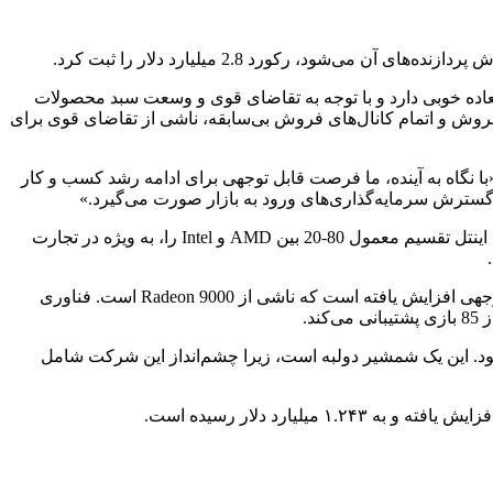
 عملکرد فوق‌العاده خوبی دارد و با توجه به تقاضای قوی و وسعت سبد محصولات
روش و اتمام کانال‌های فروش بی‌سابقه، ناشی از تقاضای قوی برای
ند ادامه یابد. او گفت: «با نگاه به آینده، ما فرصت قابل توجهی برای ادامه رشد کسب و کار
جالب اینجاست که سو گفت، نوت‌بوک‌های Ryzen حتی در طول این سه‌ماهه «به شدت افزایش یافته‌اند». این تعجب‌آور است، با توجه به اینکه اینتل تقسیم معمول 80-20 بین AMD و Intel را، به ویژه در تجارت
AMD کمتر در مورد تلاش‌های خود در حوزه پردازنده‌های گرافیکی صحبت کرد، هرچند اشاره کرد که درآمد و فروش کانال‌ها به طور قابل توجهی افزایش یافته است که ناشی از Radeon 9000 است. فناوری
د. این یک شمشیر دولبه است، زیرا چشم‌انداز این شرکت شامل