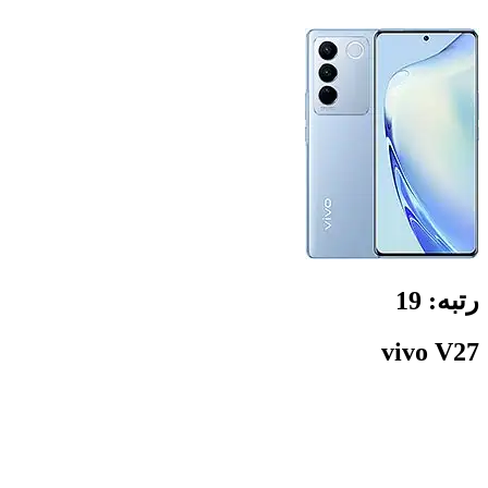
رتبه:
19
vivo V27