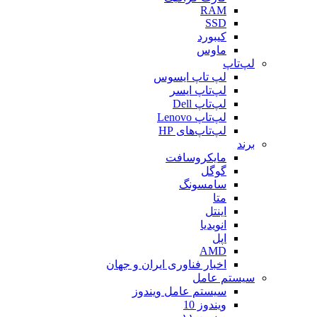
RAM
SSD
کیبورد
ماوس
لپ‌تاپ
لپ تاپ ایسوس
لپ‌تاپ ایسر
لپ‌تاپ Dell
لپ‌تاپ Lenovo
لپ‌تاپ‌های HP
برند
مایکروسافت
گوگل
سامسونگ
متا
اینتل
انویدیا
اپل
AMD
اخبار فناوری ایران و جهان
سیستم عامل
سیستم عامل ویندوز
ویندوز 10