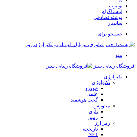
یوتیوب
اینستاگرام
نوشته تصادفی
سایدبار
جستجو برای
منو
فروشگاه زیبایی سبز
تکنولوژی
تکنولوژی
خودرو
علمی
گجت هوشمند
متاورس
بازی
زمین
رمز ارز
تاریخچه
NFT