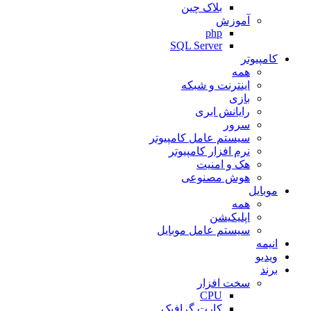
بلاک چین
آموزش
php
SQL Server
کامپیوتر
همه
اینترنت و شبکه
بازی
رایانش ابری
سرور
سیستم عامل کامپیوتر
نرم افزار کامپیوتر
هک و امنیت
هوش مصنوعی
موبایل
همه
اپلیکیشن
سیستم عامل موبایل
انیمه
ویدیو
برند
سخت افزار
CPU
کارت گرافیک