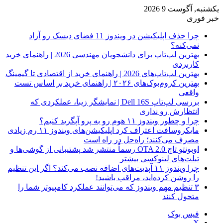
یکشنبه, آگوست 9 2026
خبر فوری
چرا حذف اپلیکیشن در ویندوز 11 فضای دیسک رو آزاد
نمی‌کنه؟
بهترین لپ‌تاپ برای دانشجویان مهندسی 2026 | راهنمای خرید
کاربردی
بهترین لپ‌تاپ‌های 2026 | راهنمای خرید از اقتصادی تا گیمینگ
بهترین کروم‌بوک‌های ۲۰۲۶ | راهنمای خرید بر اساس تست
واقعی
بررسی لپ‌تاپ Dell 16S | نمایشگر زیبا، عملکردی که
انتظارش رو نداری
چرا و چطور ویندوز ۱۱ هوم رو به پرو آپگرید کنیم؟
مایکروسافت اعتراف کرد اپلیکیشن‌های ویندوز ۱۱ رم زیادی
مصرف می‌کنند؛ راه‌حل در راه است
اوبونتو تاچ OTA 2.0 رسماً منتشر شد پشتیبانی از گوشی‌ها و
تبلت‌های لینوکسی بیشتر
چرا ویندوز ۱۱ آپدیت‌های اضافه نصب می‌کند؟ اگر این تنظیم
را روشن کرده‌اید، مراقب باشید!
۳ تنظیم مهم ویندوز که می‌توانند عملکرد کامپیوتر شما را
متحول کنند
فیس بوک
X