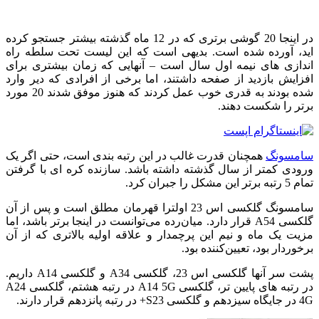
در اینجا 20 گوشی برتری که در 12 ماه گذشته بیشتر جستجو کرده
اید، آورده شده است.
بدیهی است که این لیست تحت سلطه راه
اندازی های نیمه اول سال است – آنهایی که زمان بیشتری برای
افزایش بازدید از صفحه داشتند، اما برخی از افرادی که دیر وارد
شده بودند به قدری خوب عمل کردند که هنوز موفق شدند 20 مورد
برتر را شکست دهند.
سامسونگ
همچنان قدرت غالب در این رتبه بندی است، حتی اگر یک
ورودی کمتر از سال گذشته داشته باشد.
سازنده کره ای با گرفتن
تمام 5 رتبه برتر این مشکل را جبران کرد.
سامسونگ گلکسی اس 23 اولترا قهرمان مطلق است و پس از آن
گلکسی A54 قرار دارد.
میان‌رده می‌توانست در اینجا برتر باشد، اما
مزیت یک ماه و نیم این پرچمدار و علاقه اولیه بالاتری که از آن
برخوردار بود، تعیین‌کننده بود.
پشت سر آنها گلکسی اس 23، گلکسی A34 و گلکسی A14 داریم.
در رتبه های پایین تر، گلکسی A14 5G در رتبه هشتم، گلکسی A24
4G در جایگاه سیزدهم و گلکسی S23+ در رتبه پانزدهم قرار دارند.