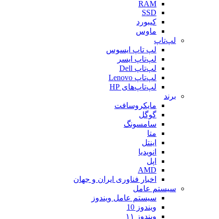
RAM
SSD
کیبورد
ماوس
لپ‌تاپ
لپ تاپ ایسوس
لپ‌تاپ ایسر
لپ‌تاپ Dell
لپ‌تاپ Lenovo
لپ‌تاپ‌های HP
برند
مایکروسافت
گوگل
سامسونگ
متا
اینتل
انویدیا
اپل
AMD
اخبار فناوری ایران و جهان
سیستم عامل
سیستم عامل ویندوز
ویندوز 10
ویندوز ۱۱