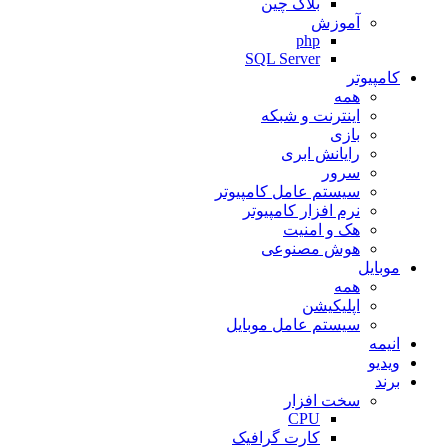
بلاک چین
آموزش
php
SQL Server
کامپیوتر
همه
اینترنت و شبکه
بازی
رایانش ابری
سرور
سیستم عامل کامپیوتر
نرم افزار کامپیوتر
هک و امنیت
هوش مصنوعی
موبایل
همه
اپلیکیشن
سیستم عامل موبایل
انیمه
ویدیو
برند
سخت افزار
CPU
کارت گرافیک