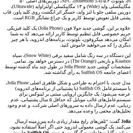
6)، بلوتوث ۵.۴ (Bluetooth 5.4)، NFC، دوربین‌های اصلی ۵۰
مگاپیکسلی واید (Wide) و ۱۳ مگاپیکسلی اولتراواید (Ultrawide)،
دوربین سلفی جلو با لنز واید، حسگر اثر انگشت روی کلید پاور، قاب
پشتی قابل تعویض توسط کاربر و یک چراغ نشانگر RGB است.
علاوه بر این، گوشی جدید جولا فون (Jolla Phone) یک کلید فیزیکی
حریم خصوصی قابل تنظیم توسط کاربر ارائه می‌دهد که به شما
امکان می‌دهد میکروفون، بلوتوث، برنامه‌های اندروید، یا هر چیز
دیگری را که می‌خواهید خاموش کنید.
این دستگاه در سه رنگ شامل سفید برفی (Snow White)، سیاه
Kaamos و نارنجی (The Orange) در دسترس خواهد بود. تمامی
مشخصات گوشی جدید Jolla Phone در طول چند ماه گذشته توسط
اعضای جامعه Sailfish OS به رأی گذاشته شد.
مدل جدید، با احترام به طراحی و شکل ظاهری اصلی Jolla Phone،
با سیستم‌عامل Sailfish OS (با پشتیبانی از برنامه‌های اندروید)
عرضه می‌شود؛ یک جایگزین اروپایی مبتنی بر لینوکس برای
سیستم‌عامل‌های غالب موبایل که حداقل ۵ سال پشتیبانی، عدم
ردیابی، عدم ارسال داده به سرورهای اصلی شرکت، و عدم وجود
تحلیل‌های مخفی را وعده می‌دهد.
Jolla
گفت: “تلفن‌های رایج مقدار زیادی داده پس‌زمینه ارسال
می‌کنند. یک گوشی معمولی اندروید حتی اگر اصلاً استفاده نشود،
روزانه مگابایت‌ها داده به گوگل می‌فرستد.
Sailfish OS
خاموش