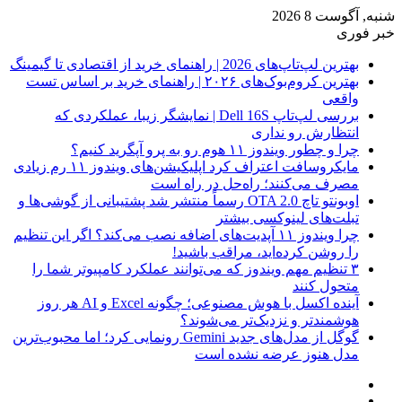
شنبه, آگوست 8 2026
خبر فوری
بهترین لپ‌تاپ‌های 2026 | راهنمای خرید از اقتصادی تا گیمینگ
بهترین کروم‌بوک‌های ۲۰۲۶ | راهنمای خرید بر اساس تست
واقعی
بررسی لپ‌تاپ Dell 16S | نمایشگر زیبا، عملکردی که
انتظارش رو نداری
چرا و چطور ویندوز ۱۱ هوم رو به پرو آپگرید کنیم؟
مایکروسافت اعتراف کرد اپلیکیشن‌های ویندوز ۱۱ رم زیادی
مصرف می‌کنند؛ راه‌حل در راه است
اوبونتو تاچ OTA 2.0 رسماً منتشر شد پشتیبانی از گوشی‌ها و
تبلت‌های لینوکسی بیشتر
چرا ویندوز ۱۱ آپدیت‌های اضافه نصب می‌کند؟ اگر این تنظیم
را روشن کرده‌اید، مراقب باشید!
۳ تنظیم مهم ویندوز که می‌توانند عملکرد کامپیوتر شما را
متحول کنند
آینده اکسل با هوش مصنوعی؛ چگونه Excel و AI هر روز
هوشمندتر و نزدیک‌تر می‌شوند؟
گوگل از مدل‌های جدید Gemini رونمایی کرد؛ اما محبوب‌ترین
مدل هنوز عرضه نشده است
فیس
X
بوک