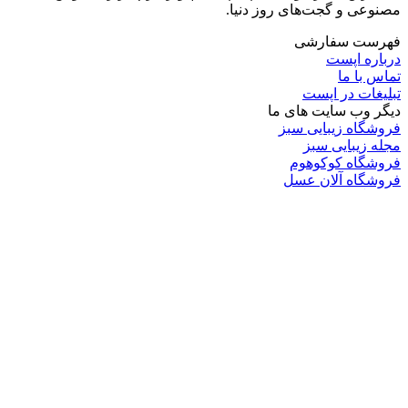
مصنوعی و گجت‌های روز دنیا.
فهرست سفارشی
درباره اپست
تماس با ما
تبلیغات در اپست
دیگر وب سایت های ما
فروشگاه زیبایی سبز
مجله زیبایی سبز
فروشگاه کوکوهوم
فروشگاه آلان عسل
فروشگاه لافرا
گرین گروپ
دسته بندی
تکنولوژی
کامپیوتر
موبایل
انیمه
ویدیو
برندهای محبوب:
مایکروسافت
اپل
گوگل