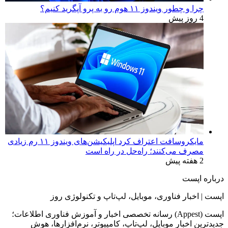
چرا و چطور ویندوز ۱۱ هوم رو به پرو آپگرید کنیم؟
4 روز پیش
مایکروسافت اعتراف کرد اپلیکیشن‌های ویندوز ۱۱ رم زیادی
مصرف می‌کنند؛ راه‌حل در راه است
2 هفته پیش
درباره اپست
اپست | اخبار فناوری، موبایل، لپ‌تاپ و تکنولوژی روز
اپست (Appest) رسانه تخصصی اخبار و آموزش فناوری اطلاعات؛
جدیدترین اخبار موبایل، لپ‌تاپ، کامپیوتر، نرم‌افزارها، هوش