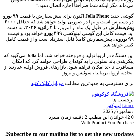
می‌ماند مگر اینکه شما صراحتاً اجازه اتصال دهید.”
گوشی جدید
Jolla Phone
اکنون برای پیش‌سفارش با قیمت
۹۹ یورو
در دسترس است و تنها در صورتی تولید خواهد شد که حداقل
۲۰۰۰
پیش‌سفارش
در طول یک ماه از امروز، تا
۴ ژانویه ۲۰۲۶
، به دست
آید. قیمت کامل این گوشی لینوکسی
۴۹۹ یورو
خواهد بود و قیمت
۹۹ یورویی
پیش‌سفارش کاملاً قابل استرداد است و از قیمت کامل
کسر خواهد شد.
این دستگاه در اروپا تولید و فروخته خواهد شد، اما
Jolla
می‌گوید که
پیکربندی باند سلولی را به گونه‌ای طراحی خواهد کرد که امکان
مسافرت تا حد امکان فراهم شود، بازارهای فروش اولیه عبارتند از
اتحادیه اروپا، بریتانیا ، سوئیس و نروژ.
برای دسترسی به جدیدترین مطالب
موبایل کلیک کنبد
برچسب ها
Linux
لینوکس
دسامبر 6, 2025
0
42
خواندن این مطلب 2 دقیقه زمان میبرد
With Product You Purchase
Subscribe to our mailing list to get the new updates!