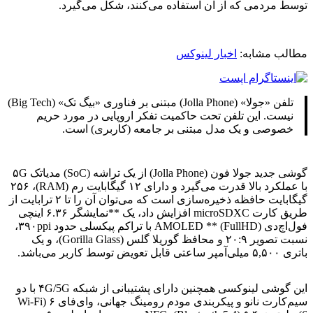
توسط مردمی که از آن استفاده می‌کنند، شکل می‌گیرد.
مطالب مشابه:
اخبار لینوکس
تلفن «جولا» (Jolla Phone) مبتنی بر فناوری «بیگ تک» (Big Tech)
نیست. این تلفن تحت حاکمیت تفکر اروپایی در مورد حریم
خصوصی و یک مدل مبتنی بر جامعه (کاربری) است.
گوشی جدید جولا فون (Jolla Phone) از یک تراشه (SoC) مدیاتک ۵G
با عملکرد بالا قدرت می‌گیرد و دارای ۱۲ گیگابایت رم (RAM)، ۲۵۶
گیگابایت حافظه ذخیره‌سازی است که می‌توان آن را تا ۲ ترابایت از
طریق کارت microSDXC افزایش داد، یک **نمایشگر ۶.۳۶ اینچی
فول‌اچ‌دی (FullHD) ** AMOLED با تراکم پیکسلی حدود ۳۹۰ppi،
نسبت تصویر ۲۰:۹ و محافظ گوریلا گلس (Gorilla Glass)، و یک
باتری ۵,۵۰۰ میلی‌آمپر ساعتی قابل تعویض توسط کاربر می‌باشد.
این گوشی لینوکسی همچنین دارای پشتیبانی از شبکه ۴G/5G با دو
سیم‌کارت نانو و پیکربندی مودم رومینگ جهانی، وای‌فای ۶ (Wi-Fi