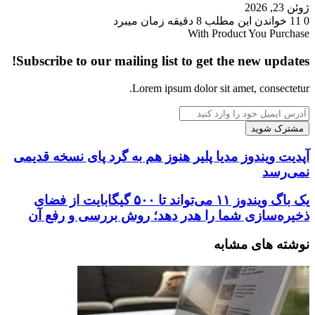
ژوئن 23, 2026
0
11
خواندن این مطلب 8 دقیقه زمان میبرد
With Product You Purchase
Subscribe to our mailing list to get the new updates!
Lorem ipsum dolor sit amet, consectetur.
آدرس
ایمیل
خود
را
آپدیت
آپدیت ویندوز مدیا پلیر هنوز هم به گرد پای نسخه قدیمی
وارد
ویندوز
نمی‌رسد
کنید
مدیا
پلیر
یک
یک باگ ویندوز ۱۱ می‌تواند تا ۵۰۰ گیگابایت از فضای
هنوز
باگ
ذخیره‌سازی شما را هدر دهد؛ روش بررسی و رفع آن
هم
ویندوز
به
۱۱
نوشته های مشابه
گرد
می‌تواند
پای
تا
نسخه
۵۰۰
قدیمی
گیگابایت
نمی‌رسد
از