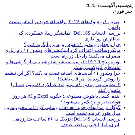
پنج‌شنبه, آگوست 6 2026
خبر فوری
بهترین کروم‌بوک‌های ۲۰۲۶ | راهنمای خرید بر اساس تست
واقعی
بررسی لپ‌تاپ Dell 16S | نمایشگر زیبا، عملکردی که
انتظارش رو نداری
چرا و چطور ویندوز ۱۱ هوم رو به پرو آپگرید کنیم؟
مایکروسافت اعتراف کرد اپلیکیشن‌های ویندوز ۱۱ رم زیادی
مصرف می‌کنند؛ راه‌حل در راه است
اوبونتو تاچ OTA 2.0 رسماً منتشر شد پشتیبانی از گوشی‌ها و
تبلت‌های لینوکسی بیشتر
چرا ویندوز ۱۱ آپدیت‌های اضافه نصب می‌کند؟ اگر این تنظیم
را روشن کرده‌اید، مراقب باشید!
۳ تنظیم مهم ویندوز که می‌توانند عملکرد کامپیوتر شما را
متحول کنند
آینده اکسل با هوش مصنوعی؛ چگونه Excel و AI هر روز
هوشمندتر و نزدیک‌تر می‌شوند؟
گوگل از مدل‌های جدید Gemini رونمایی کرد؛ اما محبوب‌ترین
مدل هنوز عرضه نشده است
بررسی لپ‌تاپ Dell 14S؛ نزدیک به ۳۶ ساعت شارژدهی
باتری، اما با چندین نقطه ضعف
فیس