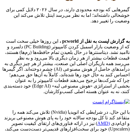
گیمرهایی که بودجه محدودی دارند، در سال ۲۰۲۶ دلایل کمی برای
خوشحالی داشته‌اند؛ اما به نظر می‌رسد اینتل تلاش می‌کند این
وضعیت را تغییر دهد.
به گزارش اپست به نقل از pcworld ،
این روزها خیلی سخت است
که از وضعیت بازار اسمبل کردن کامپیوتر (PC Building) دلسرد و
ناامید نشد. دیتاسنترها در حال بلعیدن تمام حافظه‌ها (رم‌ها) هستند،
قیمت قطعات بیشتر از هر زمان دیگری بالا می‌رود و به نظر
می‌رسد همه بازیگران اصلی این صنعت، بیشتر از هر چیز دیگری به
درآمدهای حاصل از هوش مصنوعی (AI) چشم دوخته‌اند. اگر گیمرها
احساس کنند به حال خود رها شده‌اند، کاملاً به آن‌ها حق می‌دهم؛
چرا که شرکت‌ها ترجیح می‌دهند قطعات کامپیوتر را به عنوان
بخشی از استراتژی «هوش مصنوعی لبه» (Edge AI) خود دسته‌بندی
کنند، نه به عنوان هسته اصلی کسب‌وکارشان.
با این حال، در شرایطی که انویدیا (Nvidia) تلاش می‌کند همه را
متقاعد کند تا کل بودجه سالانه خود را به پای هوش مصنوعی بریزند
و ای‌ام‌دی
(AMD
) نیز در ارائه فناوری‌های ارتقای کیفیت تصویر
(Upscalers) خود برای سخت‌افزارهای قدیمی‌تر دست‌دست می‌کند،