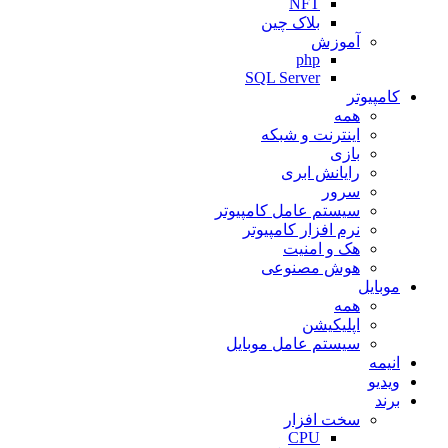
NFT
بلاک چین
آموزش
php
SQL Server
کامپیوتر
همه
اینترنت و شبکه
بازی
رایانش ابری
سرور
سیستم عامل کامپیوتر
نرم افزار کامپیوتر
هک و امنیت
هوش مصنوعی
موبایل
همه
اپلیکیشن
سیستم عامل موبایل
انیمه
ویدیو
برند
سخت افزار
CPU