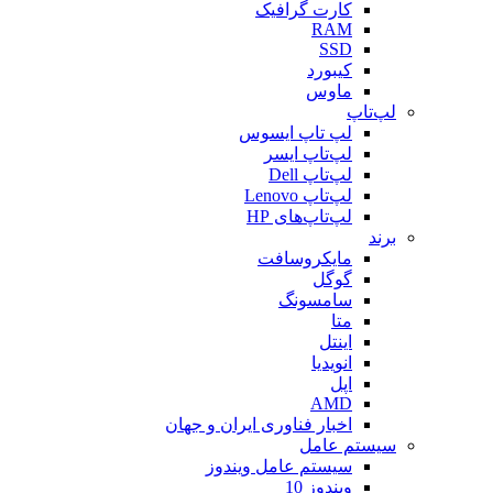
کارت گرافیک
RAM
SSD
کیبورد
ماوس
لپ‌تاپ
لپ تاپ ایسوس
لپ‌تاپ ایسر
لپ‌تاپ Dell
لپ‌تاپ Lenovo
لپ‌تاپ‌های HP
برند
مایکروسافت
گوگل
سامسونگ
متا
اینتل
انویدیا
اپل
AMD
اخبار فناوری ایران و جهان
سیستم عامل
سیستم عامل ویندوز
ویندوز 10