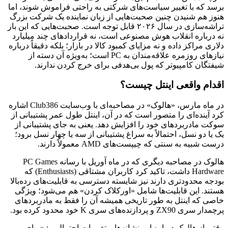
برسد که با تغییر سیاست‌های شرکتی به راحتی فراموش شوند، اما
هنوز هم شنیدن چنین صحبت‌هایی از زبان نماینده یک شرکت بزرگ
تراشه‌سازی در سال ۲۰۲۶ قابل توجه است. صحبت‌هایی که این بار
نه درباره انقلاب هوش مصنوعی است، نه قراردادهای چند میلیارد
دلاری مراکز داده و نه مزایای کمبود کالا در بازار؛ بلکه دقیقاً درباره
نیازهای روزمره علاقه‌مندان به PC است؛ به‌ویژه آن دسته از
شیفتگان کامپیوتر که پول بی‌هدفی برای خرج کردن ندارند.
اقدام واقعی اینتل چیست؟
در ماه مارس، «هالوک» در مصاحبه‌ای با وب‌سایت Club386 اشاره
کرد آینده‌ای را متصور است که در آن، اینتل طول عمر پشتیبانی از
سوکت مادربردهای خود را افزایش دهد. یعنی به جای پشتیبانی از
یک یا دو نسل، احتمالاً به سراغ پشتیبانی از سه یا چهار نسل برود؛
درست شبیه به سنتی که چیپست‌های AMD معمولاً دارند.
هالوک در مصاحبه دیگری که در ماه آوریل با رسانه PC Games
Hardware داشت، تاکید کرد کاربران مشتاقی (Enthusiasts) که
بودجه محدودتری دارند نیز شایسته دسترسی به قابلیت‌های رده‌بالا
هستند. این قابلیت‌ها شامل «اورکلاک کردن» هم می‌شود؛ ویژگی
خاصی که اینتل به طور تاریخی همیشه آن را فقط به مادربردهای
پرچمدار سری ZX90 و پردازنده‌های سری K خود محدود کرده بود.
وقتی از هالوک درباره این نشانه‌ها و تغییرات احتمالی ،: «برای