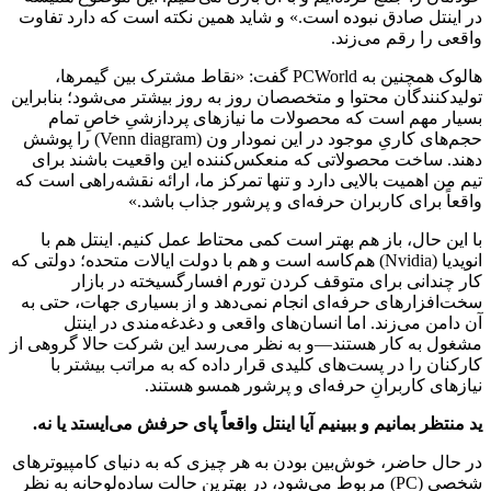
در اینتل صادق نبوده است.» و شاید همین نکته است که دارد تفاوت
واقعی را رقم می‌زند.
هالوک همچنین به PCWorld گفت: «نقاط مشترک بین گیمرها،
تولیدکنندگان محتوا و متخصصان روز به روز بیشتر می‌شود؛ بنابراین
بسیار مهم است که محصولات ما نیازهای پردازشیِ خاصِ تمام
حجم‌های کاریِ موجود در این نمودار ون (Venn diagram) را پوشش
دهند. ساخت محصولاتی که منعکس‌کننده این واقعیت باشند برای
تیم من اهمیت بالایی دارد و تنها تمرکز ما، ارائه نقشه‌راهی است که
واقعاً برای کاربران حرفه‌ای و پرشور جذاب باشد.»
با این حال، باز هم بهتر است کمی محتاط عمل کنیم. اینتل هم با
انویدیا (Nvidia) هم‌کاسه است و هم با دولت ایالات متحده؛ دولتی که
کار چندانی برای متوقف کردن تورم افسارگسیخته در بازار
سخت‌افزارهای حرفه‌ای انجام نمی‌دهد و از بسیاری جهات، حتی به
آن دامن می‌زند. اما انسان‌های واقعی و دغدغه‌مندی در اینتل
مشغول به کار هستند—و به نظر می‌رسد این شرکت حالا گروهی از
کارکنان را در پست‌های کلیدی قرار داده که به مراتب بیشتر با
نیازهای کاربرانِ حرفه‌ای و پرشور همسو هستند.
ید منتظر بمانیم و ببینیم آیا اینتل واقعاً پای حرفش می‌ایستد یا نه.
در حال حاضر، خوش‌بین بودن به هر چیزی که به دنیای کامپیوترهای
شخصی (PC) مربوط می‌شود، در بهترین حالت ساده‌لوحانه به نظر