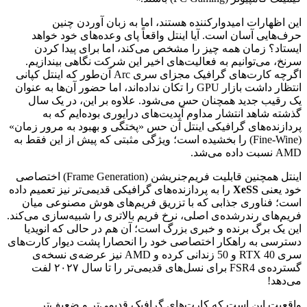
این اظهارات امیدوارکننده هستند، اما به زبان آوردن چنین
حرف‌هایی آسان است. آیا اینتل واقعاً پای وعده‌های خود خواهد
ایستاد؟ زمان همه چیز را مشخص می‌کند، اما برای پیدا کردن
سرنخ، می‌توانیم به فعالیت‌های اخیر این شرکت نگاهی بیندازیم.
اگرچه کارت‌های گرافیک مجزای سری Arc آن‌طور که اینتل کپانی
انتظار داشت بازار GPU را تکان نداده‌اند، اما حضور آن‌ها به عنوان
یک رقیب جدید همچنان حس می‌شود. علاوه بر این، در یک سال
گذشته شاهد انتشار مداوم آپدیت‌های درایوری بوده‌ایم که به
پردازنده‌های گرافیکی اینتل آن حس «پختگی و بهبود به مرور زمان»
(Fine-Wine) را بخشیده است؛ ویژگی مثبتی که پیش از این فقط به
AMD نسبت داده می‌شد.
اینتل همچنین قابلیت فریم‌جنریشن (Frame Generation) اختصاصی
خود یعنی
XeSS
را به پردازنده‌های گرافیکی قدیمی‌تر نیز تعمیم داده
است؛ فناوری جذابی که با تزریق فریم‌های هوش مصنوعی میان
فریم‌های رندرشده‌ی اصلی، نرخ فریم بالاتری را شبیه‌سازی می‌کند.
این یک برگ برنده و خبری بزرگ است؛ آن هم در حالی که انویدیا
دسترسی به راهکار اختصاصی خود را انحصارا پشت دیوار کارت‌های
سری RTX 40 و 50 زندانی کرده و AMD نیز عرضه‌ی نسخه‌ی
گسترده‌ی FSR4 برای نسل‌های قدیمی‌تر را تا سال ۲۰۲۷ لفت
می‌دهد!
واقعیت این است که کارت‌های گرافیک قدیمی‌تر و ضعیف‌تر