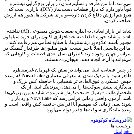
می‌رسد. اما من طرفدار تسلیم شدن در برابر پوچ‌گرایی نیستم و
قویاً باور دارم که بازار قطعات دست‌ساز (DIY)، بازاری است که
هنوز هم ارزش دفاع کردن دارد—و برای شرکت‌ها، هنوز هم ارزش
تصاحب کردن.
شاید این بازار ابعادی به اندازه صنعت هوش مصنوعی (AI) نداشته
باشد، و شاید خوره قطعات سخت‌افزاری اکنون برای خرید سیلیکون
مجبور باشند علاوه بر دیتاسنترها، با صنایع نظامی هم رقابت کنند؛
اما این پتانسیل اصلاً ناچیز نیست. هنوز میلیون‌ها طرفدار گیمینگ در
سراسر جهان وجود دارند که برای نسل بعدی قطعات و کارهایی که
می‌توانند با آن‌ها انجام دهند، هیجان‌زده هستند.
در چنین فضایی، اینتل می‌تواند در نقش یک قهرمان غیرمنتظره
ظاهر شود. با نزدیک شدن به معرفی معماری
Nova Lake
که وعده
جهش عملکردی فوق‌العاده، تراشه‌هایی با حافظه کش بزرگ و
ماندگاری بیشتر سوکت‌ها را می‌دهد، ریبرندینگ اینتل از یک
«انحصارطلب » به یک «سخت‌کوشِ شنونده»، شاید همین نزدیکی‌ها
باشد. آزمون واقعی زمانی فرامی‌رسد که Nova Lake وارد بازار
شود؛ یعنی زمانی که بفهمیم آیا افزایش حافظه کش واقعی است و
وعده ماندگاری سوکت‌ها چقدر دوام می‌آورد.
برچسب ها
intel
اینتل