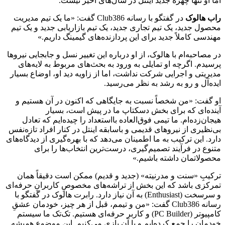
اما او تنها چهره جدید اینتل در سال‌های اخیر نیست.
راب هالوک
در گفتگو با رسانه Club386 گفت: «ما یک تیم مدیریت
محصول جدید، یک تیم تجاری جدید، یک تیم بازاریابی جدید و یک تیم
مهندسی کاملاً جدید برای این پردازنده‌های گیمینگ داریم.»
در مصاحبه‌ام با هالوک، از او درباره این تغییر نسل و جابجایی نیروها
پرسیدم. اگرچه او تمایلی به ورود به بحث‌های مربوط به لایه‌های
مدیریتی و اجرایی شرکت نداشت، اما از زاویه دید او، اوضاع بسیار
ایده‌آل و رو به رشد به نظر می‌رسید.
او گفت: «من شخصاً نسبت به جایگاهی که اکنون در آن هستیم و
آینده‌ای که برای بخش دسکتاپ ما در پیش است، بسیار
هیجان‌زده‌ام. ما تیمی فوق‌العاده بااستعداد را چیده‌ایم که تعادل
بی‌نظیری از نیروهای قدیمی و باسابقه اینتل در کنار افراد تازه‌نفس
دارد. این ترکیب به ما اطمینان می‌دهد که با بهره‌گیری از دیدگاه‌های
متنوع در فرآیند تصمیم‌گیری، درست‌ترین انتخاب‌ها را برای
محصولاتمان داشته باشیم.»
ترکیبِ «سنت و مدرنیته» (جدید و قدیم) ممکن است دقیقاً همان
تمرکزی باشد که این بخش از تراشه‌های مخصوصِ کاربرانِ حرفه‌ای
و سرسخت (Enthusiast) به آن نیاز دارد. رابرت هالوک در گفتگو با
رسانه Club386 گفت: «من و تیمم، قبل از هر چیز، خودمان عشقِ
کامپیوتر (PC Builder) و کاربر حرفه‌ای هستیم. تک‌تک ما سیستم
خودمان را جمع کرده‌ایم و با آن بازی می‌کنیم. این موضوع همیشه