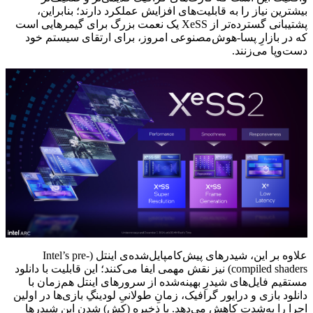
بیشترین نیاز را به قابلیت‌های افزایش عملکرد دارند؛ بنابراین،
پشتیبانی گسترده‌تر از XeSS یک نعمت بزرگ برای گیمرهایی است
که در بازارِ پسا-هوش‌مصنوعی امروز، برای ارتقای سیستم خود
دست‌وپا می‌زنند.
علاوه بر این، شیدرهای پیش‌کامپایل‌شده‌ی اینتل (Intel’s pre-
compiled shaders) نیز نقش مهمی ایفا می‌کنند؛ این قابلیت با دانلود
مستقیم فایل‌های شیدرِ بهینه‌شده از سرورهای اینتل هم‌زمان با
دانلود بازی و درایور گرافیک، زمانِ طولانیِ لودینگِ بازی‌ها در اولین
اجرا را به‌شدت کاهش می‌دهد. با ذخیره (کش) شدن این شیدرها