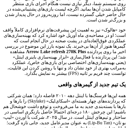
روی سیستم شما، دیگر نیازی نیست هنگام اجرای بازی منتظر
کامپایل شدن آن‌ها بمانید. اگرچه لیست بازی‌های پشتیبانی‌شده در
حال حاضر خیلی گسترده نیست، اما روزبه‌روز در حال پدیدار شدن
و بزرگ‌تر شدن است.
خود «هالوک» نیز به اهمیت این پیشرفت‌های نرم‌افزاری کاملاً واقف
است؛ او در مصاحبه‌ی ماه آوریل خود اشاره کرد که بهینه‌سازی‌های
عملکردی فوق‌العاده‌ای در پشت صحنه در حال انجام است که
گیمرها هنوز از آن‌ها بی‌خبرند. یک نمونه بارز این موضوع در بررسی
اخیر ما روی پردازنده
Arrow Lake refresh 270K Plus
مشاهده
شد؛ این پردازنده با فعال‌سازی «ابزار بهینه‌سازی باینری اینتل»
(یعنی بهینه‌سازی‌های اختصاصی برای بازی‌های خاص)، عملکرد
به‌مراتب بهتری از خود نشان داد و تنها با روشن کردن این قابلیت،
توانست چند فریم بر ثانیه (FPS) بیشتر به نمایش بگذارد.
یک تیم جدید از گیمرهای واقعی
همه این‌ها فرسنگ‌ها با اینتل دهه ۲۰۱۰ فاصله دارد؛ همان شرکتی
که پردازنده‌های چهار هسته‌ای «اسکای‌لیک» (Skylake) را بارها و
بارها با بسته‌بندی جدید به ما می‌فروخت و توقع داشت خوشحال هم
باشیم! این چرخش ۱۸۰ درجه‌ای احتمالاً حاصل بازنگری اساسی در
ساختار و تیم‌های اینتل است. در سال ۲۰۲۵، شرکت با آوردن «لیپ-
بو تان» (Lip-Bu Tan) به عنوان مدیرعامل جدید، جانی تازه گرفت؛