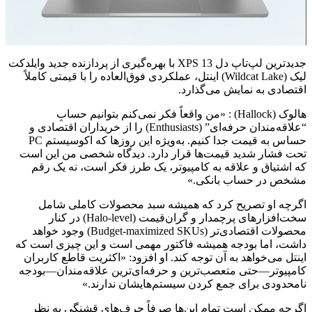
جدیدترین لپ‌تاپ دل XPS 13 با بهره‌گیری از پردازنده‌ جدید وایلدکت
لیک (Wildcat Lake) اینتل، عملکردی فوق‌العاده را با قیمتی کاملاً
اقتصادی به نمایش می‌گذارد.
هالوک (Hallock) : «من واقعاً فکر نمی‌کنم بتوانیم حسابِ
“علاقه‌مندان حرفه‌ای” (Enthusiasts) را از خریداران اقتصادی و
حساس به قیمت جدا کنیم. به‌ویژه این روزها که اکوسیستم PC
تحت فشار شدید قیمت‌ها قرار دارد. دیدگاه شخصی من این است
که اشتیاق و علاقه به کامپیوتر، یک طرز فکر است، نه یک رقم
مشخص در حساب بانکی.»
اگرچه او تصریح کرد که همیشه سبد محصولات کاملی شامل
سخت‌افزارهای پرچمدار و گران‌قیمت (Halo-level) در کنار
محصولات اقتصادی‌تر (Budget-maximized SKUs) وجود خواهد
داشت، اما بودجه همیشه فاکتور مهمی است و این چیزی است که
اینتل می‌خواهد به آن توجه کند. او افزود: «اکثریت قاطع کاربران
کامپیوتر—حتی متعصب‌ترین و حرفه‌ای‌ترین علاقه‌مندان—بودجه
نامحدودی برای جمع کردن سیستم‌هایشان ندارند.»
اگرچه ممکن است تمام این‌ها صرفاً حرف‌های قشنگی به نظر