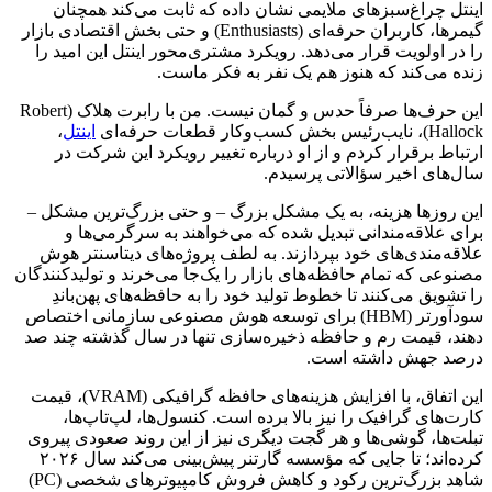
اینتل چراغ‌سبزهای ملایمی نشان داده که ثابت می‌کند همچنان
گیمرها، کاربران حرفه‌ای (Enthusiasts) و حتی بخش اقتصادی بازار
را در اولویت قرار می‌دهد. رویکرد مشتری‌محور اینتل این امید را
زنده می‌کند که هنوز هم یک نفر به فکر ماست.
این حرف‌ها صرفاً حدس و گمان نیست. من با رابرت هلاک (Robert
Hallock)، نایب‌رئیس بخش کسب‌وکار قطعات حرفه‌ای
اینتل
،
ارتباط برقرار کردم و از او درباره تغییر رویکرد این شرکت در
سال‌های اخیر سؤالاتی پرسیدم.
این روزها هزینه، به یک مشکل بزرگ – و حتی بزرگ‌ترین مشکل –
برای علاقه‌مندانی تبدیل شده که می‌خواهند به سرگرمی‌ها و
علاقه‌مندی‌های خود بپردازند. به لطف پروژه‌های دیتاسنتر هوش
مصنوعی که تمام حافظه‌های بازار را یک‌جا می‌خرند و تولیدکنندگان
را تشویق می‌کنند تا خطوط تولید خود را به حافظه‌های پهن‌باندِ
سودآورتر (HBM) برای توسعه هوش مصنوعی سازمانی اختصاص
دهند، قیمت رم و حافظه ذخیره‌سازی تنها در سال گذشته چند صد
درصد جهش داشته است.
این اتفاق، با افزایش هزینه‌های حافظه گرافیکی (VRAM)، قیمت
کارت‌های گرافیک را نیز بالا برده است. کنسول‌ها، لپ‌تاپ‌ها،
تبلت‌ها، گوشی‌ها و هر گجت دیگری نیز از این روند صعودی پیروی
کرده‌اند؛ تا جایی که مؤسسه گارتنر پیش‌بینی می‌کند سال ۲۰۲۶
شاهد بزرگ‌ترین رکود و کاهش فروش کامپیوترهای شخصی (PC)