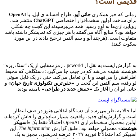
قدیمی است؟
زمانی که خبر همکاری
جانی آیو
، طراح افسانه‌ای اپل، با
OpenAI
برای ساخت اولین سخت‌افزار اختصاصی
ChatGPT
منتشر شد،
رویاپردازی‌ها به اوج رسید. همه می‌پرسیدند این گجت چه شکلی
خواهد بود؟ منابع آگاه می‌گفتند با هر چیزی که نمایشگر داشته باشد
متفاوت است. (هرچند آیو و سم آلتمن ترجیح دادند در این مورد
سکوت کنند).
به گزارش اپست به نقل از pcworld ، زمزمه‌هایی از یک “سنگ‌ریزه”
هوشمند شنیده می‌شد که در جیب جا می‌گیرد؛ دستگاهی که محیط
اطرافش را می‌فهمد و با آن تعامل می‌کند. حتی در یک فایل صوتی
لو رفته، سم آلتمن این گجت را
«خفن‌ترین تکنولوژی تاریخ جهان»
و
جانی آیو آن را آغاز یک
«جنبش جدید در طراحی»
نامیده بودند.
اما حالا به نظر می‌رسد آن دستگاه انقلابی هنوز در صف انتظار
است و گزارش‌های جدید، واقعیتِ بسیار ساده‌تری را فاش کرده‌اند:
اولین محصول سخت‌افزاری OpenAI احتمالاً فقط یک
«اسپیکر
هوشمند»
معمولی خواهد بود! طبق گزارش
The Information
، این
اسپیکر که احتمالاً تا فوریه ۲۰۲۷ عرضه نمی‌شود، مجهز به یک