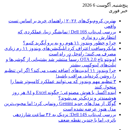
پنج‌شنبه, آگوست 6 2026
خبر فوری
بهترین کروم‌بوک‌های ۲۰۲۶ | راهنمای خرید بر اساس تست
واقعی
بررسی لپ‌تاپ Dell 16S | نمایشگر زیبا، عملکردی که
انتظارش رو نداری
چرا و چطور ویندوز ۱۱ هوم رو به پرو آپگرید کنیم؟
مایکروسافت اعتراف کرد اپلیکیشن‌های ویندوز ۱۱ رم زیادی
مصرف می‌کنند؛ راه‌حل در راه است
اوبونتو تاچ OTA 2.0 رسماً منتشر شد پشتیبانی از گوشی‌ها و
تبلت‌های لینوکسی بیشتر
چرا ویندوز ۱۱ آپدیت‌های اضافه نصب می‌کند؟ اگر این تنظیم
را روشن کرده‌اید، مراقب باشید!
۳ تنظیم مهم ویندوز که می‌توانند عملکرد کامپیوتر شما را
متحول کنند
آینده اکسل با هوش مصنوعی؛ چگونه Excel و AI هر روز
هوشمندتر و نزدیک‌تر می‌شوند؟
گوگل از مدل‌های جدید Gemini رونمایی کرد؛ اما محبوب‌ترین
مدل هنوز عرضه نشده است
بررسی لپ‌تاپ Dell 14S؛ نزدیک به ۳۶ ساعت شارژدهی
باتری، اما با چندین نقطه ضعف
فیس