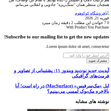
همچنان منتظر همان “سنگ‌ریزه” جادویی و انقلابی می‌مانم.
فوریه 21, 2026
0
7
خواندن این مطلب 2 دقیقه زمان میبرد
With Product You Purchase
Subscribe to our mailing list to get the new updates!
Lorem ipsum dolor sit amet, consectetur.
آدرس
ایمیل
خود
را
آپدیت
آپدیت جدید نوت‌پد ویندوز ۱۱: پشتیبانی از تصاویر و
وارد
جدید
فرمت‌های گرافیکی
کنید
نوت‌پد
ویندوز
اپل
اپل «مک‌سرفیس» (MacSurface) در راه است؛ آیا
۱۱:
«مک‌سرفیس»
بالاخره مک‌بوک لمسی می‌بینیم؟
پشتیبانی
(MacSurface)
از
در
نوشته های مشابه
تصاویر
راه
و
است؛