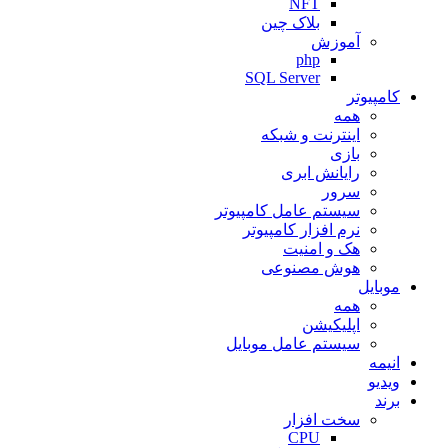
NFT
بلاک چین
آموزش
php
SQL Server
کامپیوتر
همه
اینترنت و شبکه
بازی
رایانش ابری
سرور
سیستم عامل کامپیوتر
نرم افزار کامپیوتر
هک و امنیت
هوش مصنوعی
موبایل
همه
اپلیکیشن
سیستم عامل موبایل
انیمه
ویدیو
برند
سخت افزار
CPU