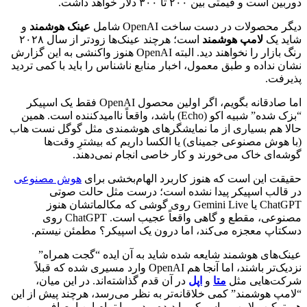
دوربین است و قیمتی بین ۲۰۰ تا ۳۰۰ دلار خواهد داشت.
دیگر محصولات در دست ساخت OpenAI شامل
عینک هوشمند
و
شاید یک
لامپ هوشمند
است؛ هرچند عینک‌ها زودتر از سال ۲۰۲۸
رنگ بازار را نخواهند دید. البته OpenAI هنوز واکنشی به این گزارش
نشان نداده و طبق معمول، اخبار منابع ناشناس را باید با کمی تردید
پذیرفت.
اما صادقانه بگویم، اگر اولین محصول OpenAI فقط یک اسپیکر
“بزک‌ شده” شبیه اکو (Echo) باشد، واقعاً ناامیدکننده است. همین
حالا هم بسیاری از ما نمایشگرهای هوشمندی مثل گوگل نست هاب
(با هوش مصنوعی جمینای) یا الکسا داریم که بیشترِ وقت‌ها
گوشه‌ای خاک می‌خورند و کار خاصی انجام نمی‌دهند.
حقیقت این است که هنوز کاربرد الهام‌بخشی برای
هوش مصنوعی
در قالب اسپیکر پیدا نشده است؛ درست مثل حالت صوتی
ChatGPT یا Gemini Live روی گوشی که مکالماتشان هنوز
مصنوعی، مقطع و گاهی واقعاً عجیب است. ChatGPT روی
دسکتاپ معجزه می‌کند، اما درون یک اسپیکر؟ مطمئن نیستم.
عینک‌های هوشمند شایعه شده شاید به آن ایده “گجت همراه”
نزدیک‌تر باشند، اما آنجا هم OpenAI وارد مسیری شده که قبلاً
شرکت‌هایی مثل
متا
و
اپل
در آن قدم گذاشته‌اند. در این میان،
“لامپ هوشمند” کمی خلاقانه‌تر به نظر می‌رسد، هرچند پیش از این
هم ترکیب لامپ و اسپیکر را دیده بودیم. با تمام این اوصاف، من