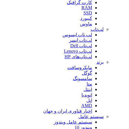
کارت گرافیک
RAM
SSD
کیبورد
ماوس
لپ‌تاپ
لپ تاپ ایسوس
لپ‌تاپ ایسر
لپ‌تاپ Dell
لپ‌تاپ Lenovo
لپ‌تاپ‌های HP
برند
مایکروسافت
گوگل
سامسونگ
متا
اینتل
انویدیا
اپل
AMD
اخبار فناوری ایران و جهان
سیستم عامل
سیستم عامل ویندوز
ویندوز 10