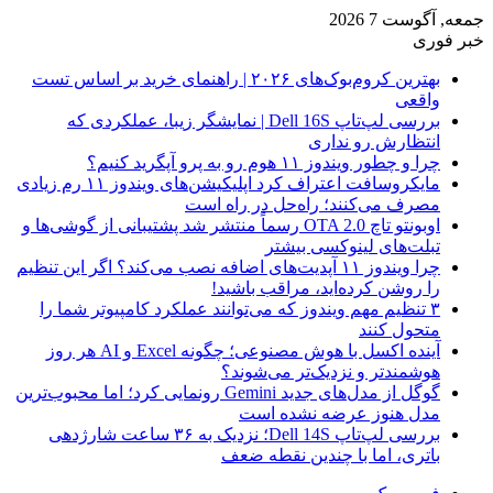
جمعه, آگوست 7 2026
خبر فوری
بهترین کروم‌بوک‌های ۲۰۲۶ | راهنمای خرید بر اساس تست
واقعی
بررسی لپ‌تاپ Dell 16S | نمایشگر زیبا، عملکردی که
انتظارش رو نداری
چرا و چطور ویندوز ۱۱ هوم رو به پرو آپگرید کنیم؟
مایکروسافت اعتراف کرد اپلیکیشن‌های ویندوز ۱۱ رم زیادی
مصرف می‌کنند؛ راه‌حل در راه است
اوبونتو تاچ OTA 2.0 رسماً منتشر شد پشتیبانی از گوشی‌ها و
تبلت‌های لینوکسی بیشتر
چرا ویندوز ۱۱ آپدیت‌های اضافه نصب می‌کند؟ اگر این تنظیم
را روشن کرده‌اید، مراقب باشید!
۳ تنظیم مهم ویندوز که می‌توانند عملکرد کامپیوتر شما را
متحول کنند
آینده اکسل با هوش مصنوعی؛ چگونه Excel و AI هر روز
هوشمندتر و نزدیک‌تر می‌شوند؟
گوگل از مدل‌های جدید Gemini رونمایی کرد؛ اما محبوب‌ترین
مدل هنوز عرضه نشده است
بررسی لپ‌تاپ Dell 14S؛ نزدیک به ۳۶ ساعت شارژدهی
باتری، اما با چندین نقطه ضعف