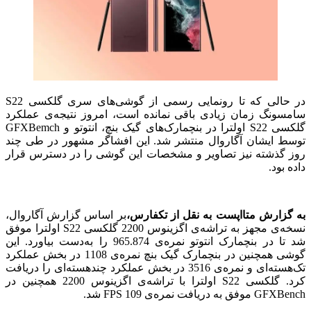
در حالی که تا رونمایی رسمی از گوشی‌های سری گلکسی S22
سامسونگ زمان زیادی باقی نمانده است، امروز نتیجه‌ی عملکرد
گلکسی S22 اولترا در بنچمارک‌های گیک بنچ، انتوتو و GFXBemch
توسط ایشان آگاروال منتشر شد. این افشاگر مشهور در طی چند
روز گذشته نیز تصاویر و مشخصات این گوشی را در دسترس قرار
داده بود.
به گزارش متااپست به نقل از تکفارس،
بر اساس گزارش آگاروال،
نسخه‌ی مجهز به تراشه‌ی اگزینوس 2200 گلکسی S22 اولترا موفق
شد تا در بنچمارک انتوتو نمره‌ی 965.874 را به‌دست بیاورد. این
گوشی همچنین در بنچمارک گیک بنچ نمره‌ی 1108 در بخش عملکرد
تک‌هسته‌ای و نمره‌ی 3516 در بخش عملکرد چندهسته‌ای را دریافت
کرد. گلکسی S22 اولترا با تراشه‌ی اگزینوس 2200 همچنین در
GFXBench موفق به دریافت نمره‌ی 109 FPS شد.