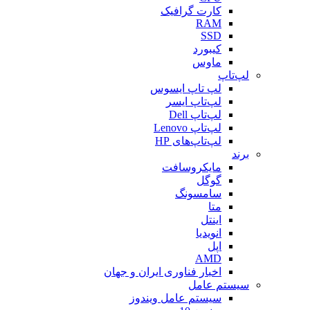
کارت گرافیک
RAM
SSD
کیبورد
ماوس
لپ‌تاپ
لپ تاپ ایسوس
لپ‌تاپ ایسر
لپ‌تاپ Dell
لپ‌تاپ Lenovo
لپ‌تاپ‌های HP
برند
مایکروسافت
گوگل
سامسونگ
متا
اینتل
انویدیا
اپل
AMD
اخبار فناوری ایران و جهان
سیستم عامل
سیستم عامل ویندوز