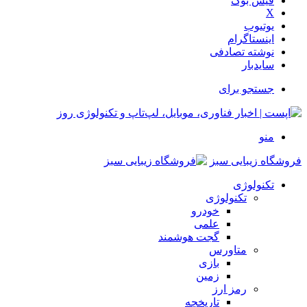
فیس بوک
X
یوتیوب
اینستاگرام
نوشته تصادفی
سایدبار
جستجو برای
منو
فروشگاه زیبایی سبز
تکنولوژی
تکنولوژی
خودرو
علمی
گجت هوشمند
متاورس
بازی
زمین
رمز ارز
تاریخچه