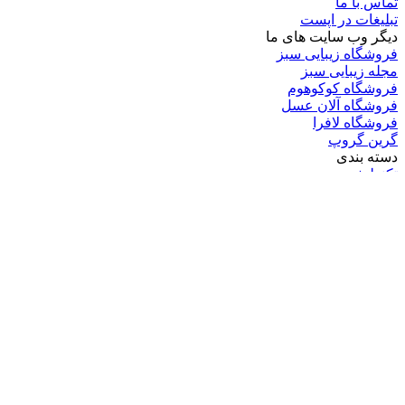
تماس با ما
تبلیغات در اپست
دیگر وب سایت های ما
فروشگاه زیبایی سبز
مجله زیبایی سبز
فروشگاه کوکوهوم
فروشگاه آلان عسل
فروشگاه لافرا
گرین گروپ
دسته بندی
تکنولوژی
کامپیوتر
موبایل
انیمه
ویدیو
برندهای محبوب:
مایکروسافت
اپل
گوگل
سامسونگ
لینوکس
متا
آدرس ایمیل خود را وارد کنید