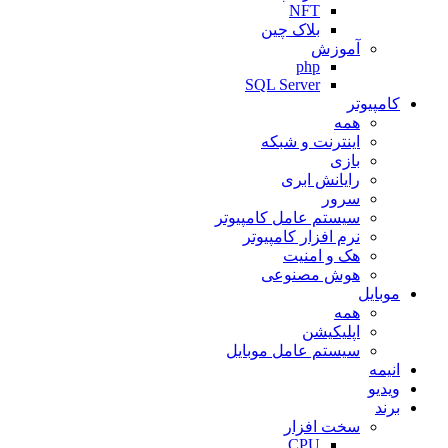
NFT
بلاک چین
آموزش
php
SQL Server
کامپیوتر
همه
اینترنت و شبکه
بازی
رایانش ابری
سرور
سیستم عامل کامپیوتر
نرم افزار کامپیوتر
هک و امنیت
هوش مصنوعی
موبایل
همه
اپلیکیشن
سیستم عامل موبایل
انیمه
ویدیو
برند
سخت افزار
CPU