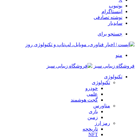
یوتیوب
اینستاگرام
نوشته تصادفی
سایدبار
جستجو برای
منو
فروشگاه زیبایی سبز
تکنولوژی
تکنولوژی
خودرو
علمی
گجت هوشمند
متاورس
بازی
زمین
رمز ارز
تاریخچه
NFT