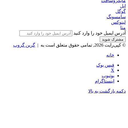
مایکروسافت
اپل
گوگل
سامسونگ
لینوکس
متا
آدرس ایمیل خود را وارد کنید
© کپی‌رایت 2026, تمامی حقوق متعلق است به |
گرین گروپ
خانه
فیس بوک
X
یوتیوب
اینستاگرام
دکمه بازگشت به بالا