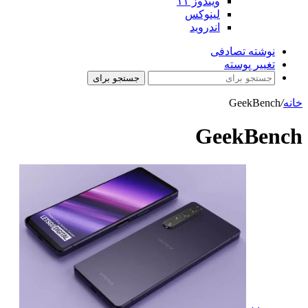
ویندوز ۱۱
لینوکس
اندروید
نوشته تصادفی
تغییر پوسته
جستجو برای
خانه
/
GeekBench
GeekBench