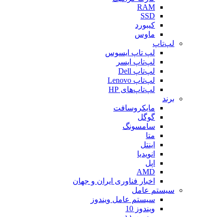
RAM
SSD
کیبورد
ماوس
لپ‌تاپ
لپ تاپ ایسوس
لپ‌تاپ ایسر
لپ‌تاپ Dell
لپ‌تاپ Lenovo
لپ‌تاپ‌های HP
برند
مایکروسافت
گوگل
سامسونگ
متا
اینتل
انویدیا
اپل
AMD
اخبار فناوری ایران و جهان
سیستم عامل
سیستم عامل ویندوز
ویندوز 10