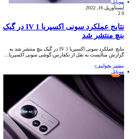
موبایل
اَپست
آوریل 16, 2022
2
0
نتایج عملکرد سونی اکسپریا 1 IV در گیک
بنچ منتشر شد
نتایج عملکرد سونی اکسپریا 1 IV در گیک بنچ منتشر شد به
گزارش متااپست به نقل از تکفارس،گوشی سونی اکسپریا…
بیشتر بخوانید »
موبایل