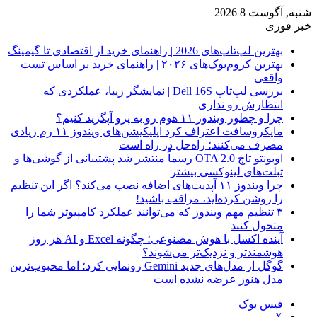
شنبه, آگوست 8 2026
خبر فوری
بهترین لپ‌تاپ‌های 2026 | راهنمای خرید از اقتصادی تا گیمینگ
بهترین کروم‌بوک‌های ۲۰۲۶ | راهنمای خرید بر اساس تست
واقعی
بررسی لپ‌تاپ Dell 16S | نمایشگر زیبا، عملکردی که
انتظارش رو نداری
چرا و چطور ویندوز ۱۱ هوم رو به پرو آپگرید کنیم؟
مایکروسافت اعتراف کرد اپلیکیشن‌های ویندوز ۱۱ رم زیادی
مصرف می‌کنند؛ راه‌حل در راه است
اوبونتو تاچ OTA 2.0 رسماً منتشر شد پشتیبانی از گوشی‌ها و
تبلت‌های لینوکسی بیشتر
چرا ویندوز ۱۱ آپدیت‌های اضافه نصب می‌کند؟ اگر این تنظیم
را روشن کرده‌اید، مراقب باشید!
۳ تنظیم مهم ویندوز که می‌توانند عملکرد کامپیوتر شما را
متحول کنند
آینده اکسل با هوش مصنوعی؛ چگونه Excel و AI هر روز
هوشمندتر و نزدیک‌تر می‌شوند؟
گوگل از مدل‌های جدید Gemini رونمایی کرد؛ اما محبوب‌ترین
مدل هنوز عرضه نشده است
فیس بوک
X