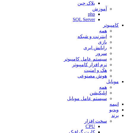
بلاک چین
آموزش
php
SQL Server
کامپیوتر
همه
اینترنت و شبکه
بازی
رایانش ابری
سرور
سیستم عامل کامپیوتر
نرم افزار کامپیوتر
هک و امنیت
هوش مصنوعی
موبایل
همه
اپلیکیشن
سیستم عامل موبایل
انیمه
ویدیو
برند
سخت افزار
CPU
کارت گرافیک