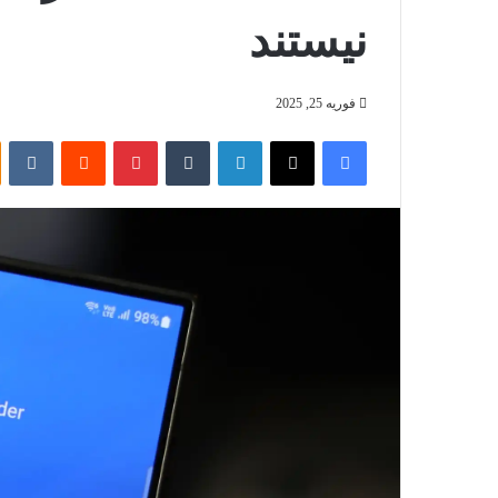
نیستند
فوریه 25, 2025
فیس بوک
X
لینکدین
‫تامبلر
‫پین‌ترست
‫رددیت
te