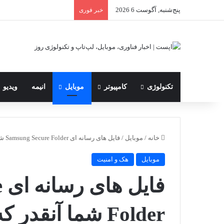
پنج‌شنبه, آگوست 6 2026
خبر فوری
تکنولوژی
کامپیوتر
موبایل
انیمه
ویدیو
خانه
/
موبایل
/
فایل های رسانه ای Samsung Secure Folder شما آنقدر که فکر می کنید ایمن نیستند
موبایل
هک و امنیت
ف
Folder شما آنقد