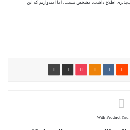
‌پذیری اطلاع داشت، مشخص نیست، اما امیدواریم که این
پین‌ترست
‫رددیت
‫VKontakte
پاکت
‫Odnoklassniki
اشتراک گذاری از طریق ایمیل
چاپ
With Product You