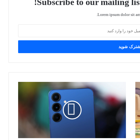
Subscribe to our mailing lis
Lorem ipsum dolor sit ame
به
نظر
می
رسد
گلکسی
اس
26
بدشانسی
سامسونگ