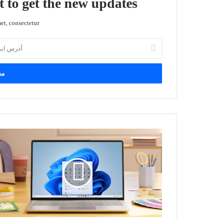
t to get the new updates!
t, consectetur.
آدرس
ایمیل
خود
را
وارد
کنید
ویندوز
11
روش‌های
بیشتری
برای
اشتراک‌گذاری
فایل‌ها
دریافت
می‌کند.