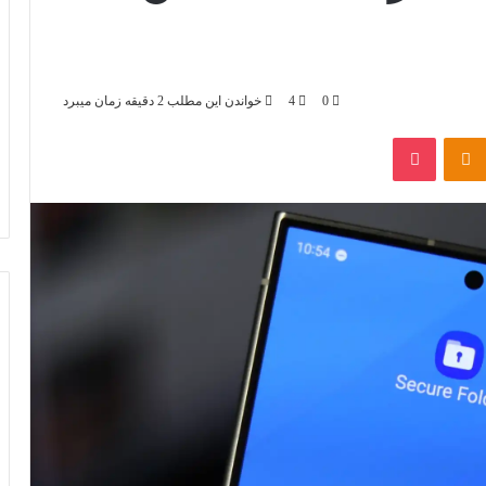
0
4
خواندن این مطلب 2 دقیقه زمان میبرد
‫VKontak
پاکت
‫Odnoklassniki