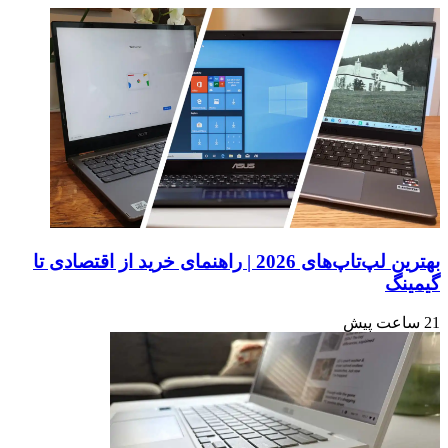
پشتیبانی
هنگام
اولیه
استفاده
از
از
هسته
ChatGPT
لینوکس
یا
6.18
پِرپلکسیتی
(Perplexity)،
کوپایلوت
(Copilot)
را
امتحان
کنید.
بهترین لپ‌تاپ‌های 2026 | راهنمای خرید از اقتصادی تا
گیمینگ
21 ساعت پیش