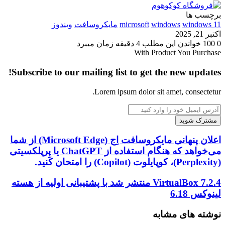
برچسب ها
windows 11
windows
microsoft
مایکروسافت
ویندوز
اکتبر 21, 2025
0
100
خواندن این مطلب 4 دقیقه زمان میبرد
With Product You Purchase
Subscribe to our mailing list to get the new updates!
Lorem ipsum dolor sit amet, consectetur.
آدرس
ایمیل
خود
را
اعلان
اعلان پنهانی مایکروسافت اِج (Microsoft Edge) از شما
وارد
پنهانی
می‌خواهد که هنگام استفاده از ChatGPT یا پِرپلکسیتی
کنید
مایکروسافت
(Perplexity)، کوپایلوت (Copilot) را امتحان کنید.
اِج
(Microsoft
VirtualBox
VirtualBox 7.2.4 منتشر شد با پشتیبانی اولیه از هسته
Edge)
7.2.4
لینوکس 6.18
از
منتشر
شما
شد
نوشته های مشابه
می‌خواهد
با
که