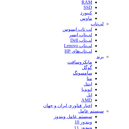
RAM
SSD
کیبورد
ماوس
لپ‌تاپ
لپ تاپ ایسوس
لپ‌تاپ ایسر
لپ‌تاپ Dell
لپ‌تاپ Lenovo
لپ‌تاپ‌های HP
برند
مایکروسافت
گوگل
سامسونگ
متا
اینتل
انویدیا
اپل
AMD
اخبار فناوری ایران و جهان
سیستم عامل
سیستم عامل ویندوز
ویندوز 10
ویندوز ۱۱