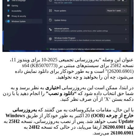
عنوان این وصله “به‌روزرسانی تجمیعی 2025-10 برای ویندوز 11،
نسخه 25H2 برای سیستم‌های مبتنی بر x64 (KB5070773)
(26200.6901)” است و به طور خودکار برای دانلود نمایش داده
می‌شود، چه آن را بخواهید و چه نخواهید.
در ابتدا، ممکن است این به‌روزرسانی
اختیاری
به نظر برسد و به
شما حق انتخاب داده شود که
“دانلود و نصب”
را انجام دهید یا با زدن
دکمه بستن ‘X’ از آن صرف نظر کنید.
با این حال، مقامات مایکروسافت به من گفتند که
به‌روزرسانی
خارج از چرخه (OOB)
20 اکتبر به طور خودکار از طریق
Windows
Update
نصب خواهد شد. پس از نصب به‌روزرسانی، نسخه
25H2
به
بیلد 26200.6901
ارتقا می‌یابد، در حالی که نسخه
24H2
به
26100.6901
می‌رسد.