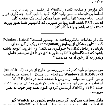
برگردم.
اگر ماوس و صفحه کلید در WinRE کار نکنند، ابزارهای بازیابی
اساساً بی‌فایده‌اند… نمی‌توانید کلیک کنید یا تایپ کنید. چه کاری قرار
است انجام دهید؟
تنها شانس شما ممکن است یک صفحه کلید
قدیمی PS/2 باشد، البته تنها در صورتی که کامپیوتر شما هنوز پورت
PS/2 داشته باشد و واقعاً کار کند.
یکی از مقامات مایکروسافت به “ویندوز لیتست” (Windows Latest)
گفت:
“این مشکل از پیمایش (navigation) هر یک از گزینه‌های
بازیابی در داخل WinRE جلوگیری می‌کند.”
وی افزود:
“توجه داشته
باشید که دستگاه‌های USB به طور عادی در داخل سیستم عامل
ویندوز به کار خود ادامه می‌دهند.”
من می‌توانم تأیید کنم که به‌روزرسانی خارج از چرخه (out-of-band)
Windows 11 KB5070773
سرانجام این مشکل را وصله کرده است
و من اکنون می‌توانم از ماوس یا صفحه کلید در داخل WinRE
استفاده کنم. من این وصله را در پنج پیکربندی مختلف ویندوز ۱۱، از
جمله ۲۴H2 و ۲۵H2، آزمایش کردم.
اکنون همه چیز خوب به نظر
می‌رسد.
مایکروسافت می‌گوید اگر بدون ماوس/کیبورد در WinRE گیر
افتاده‌اید و قادر به نصب به‌روزرسانی اضطراری WinRE نیستید، به