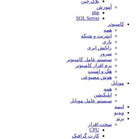
بلاک چین
آموزش
php
SQL Server
کامپیوتر
همه
اینترنت و شبکه
بازی
رایانش ابری
سرور
سیستم عامل کامپیوتر
نرم افزار کامپیوتر
هک و امنیت
هوش مصنوعی
موبایل
همه
اپلیکیشن
سیستم عامل موبایل
انیمه
ویدیو
برند
سخت افزار
CPU
کارت گرافیک