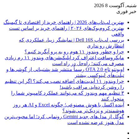
شنبه, آگوست 8 2026
خبر فوری
بهترین لپ‌تاپ‌های 2026 | راهنمای خرید از اقتصادی تا گیمینگ
بهترین کروم‌بوک‌های ۲۰۲۶ | راهنمای خرید بر اساس تست
واقعی
بررسی لپ‌تاپ Dell 16S | نمایشگر زیبا، عملکردی که
انتظارش رو نداری
چرا و چطور ویندوز ۱۱ هوم رو به پرو آپگرید کنیم؟
مایکروسافت اعتراف کرد اپلیکیشن‌های ویندوز ۱۱ رم زیادی
مصرف می‌کنند؛ راه‌حل در راه است
اوبونتو تاچ OTA 2.0 رسماً منتشر شد پشتیبانی از گوشی‌ها و
تبلت‌های لینوکسی بیشتر
چرا ویندوز ۱۱ آپدیت‌های اضافه نصب می‌کند؟ اگر این تنظیم
را روشن کرده‌اید، مراقب باشید!
۳ تنظیم مهم ویندوز که می‌توانند عملکرد کامپیوتر شما را
متحول کنند
آینده اکسل با هوش مصنوعی؛ چگونه Excel و AI هر روز
هوشمندتر و نزدیک‌تر می‌شوند؟
گوگل از مدل‌های جدید Gemini رونمایی کرد؛ اما محبوب‌ترین
مدل هنوز عرضه نشده است
فیس
X
بوک