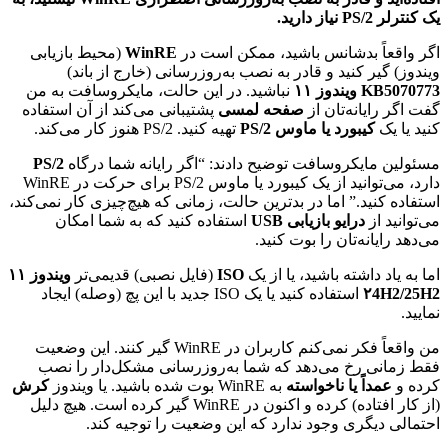
یک کنترلر PS/2 نیاز دارید.
اگر واقعاً بدشانس باشید، ممکن است در
WinRE
(محیط بازیابی
ویندوز) گیر کنید و قادر به نصب به‌روزرسانی (خارج از باند)
KB5070773 ویندوز ۱۱
نباشید. در این حالت، مایکروسافت به من
گفت اگر رایانه‌تان از
صفحه لمسی
پشتیبانی می‌کند از آن استفاده
کنید یا یک
کیبورد یا ماوس PS/2
تهیه کنید. PS/2 هنوز کار می‌کند.
مسئولین مایکروسافت توضیح دادند: “اگر رایانه شما درگاه
PS/2
دارد، می‌توانید از یک کیبورد یا ماوس PS/2 برای حرکت در WinRE
استفاده کنید.” اما در بدترین حالت، زمانی که هیچ‌چیزی کار نمی‌کند،
می‌توانید از
درایو بازیابی USB
استفاده کنید که به شما امکان
می‌دهد رایانه‌تان را بوت کنید.
اما به یاد داشته باشید، یا از یک
ISO
(فایل نصبی) قدیمی‌تر
ویندوز ۱۱
۲4H2/25H2
استفاده کنید یا یک ISO جدید با این پچ (وصله) ایجاد
نمایید.
من واقعاً فکر نمی‌کنم کاربران در WinRE گیر کنند. این وضعیت
فقط زمانی رخ می‌دهد که شما به‌روزرسانی مشکل‌دار را نصب
کرده و
عمداً یا ناخواسته
به WinRE بوت شده باشید. یا ویندوز
کرش
(از کار افتاده) کرده و اکنون در WinRE گیر کرده است. هیچ دلیل
احتمالی دیگری وجود ندارد که این وضعیت را توجیه کند.