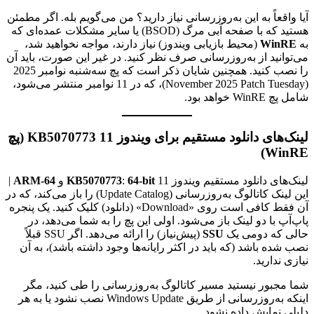
آیا واقعاً به این به‌روزرسانی نیاز دارید؟ من می‌گویم بله. اگر مطمئن
هستید که با صفحه آبی مرگ (BSOD) یا سایر مشکلات عمده‌ای که
به
WinRE
(محیط بازیابی ویندوز) نیاز دارند، مواجه نخواهید شد،
می‌توانید از به‌روزرسانی صرف نظر کنید. در غیر این صورت، باید آن
را نصب کنید. همچنین شایان ذکر است که پچ سه‌شنبه نوامبر 2025
(November 2025 Patch Tuesday)، که در 11 نوامبر منتشر می‌شود،
شامل پچ WinRE خواهد بود.
لینک‌های دانلود مستقیم برای ویندوز 11 KB5070773 (پچ
WinRE)
لینک‌های دانلود مستقیم ویندوز 11
64-bit
:
KB5070773
و
ARM-64
|
این لینک کاتالوگ به‌روزرسانی (Update Catalog) را باز می‌کند، که در
آن فقط کافی است روی «Download» (دانلود) کلیک کنید. یک پنجره
پاپ‌آپ با دو لینک باز می‌شود. اولی این پچ را به شما می‌دهد، در
حالی که دومی یک
SSU
(پیش‌نیاز) را ارائه می‌دهد. اگر SSU قبلاً
نصب شده باشد (که باید در اکثر رایانه‌ها وجود داشته باشد)، به آن
نیازی ندارید.
شما مجبور نیستید مسیر کاتالوگ به‌روزرسانی را طی کنید، مگر
اینکه به‌روزرسانی از طریق Windows Update نصب نشود یا به هر
دلیلی نمایش داده نشود.