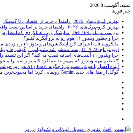
شنبه, آگوست 8 2026
خبر فوری
بهترین لپ‌تاپ‌های 2026 | راهنمای خرید از اقتصادی تا گیمینگ
بهترین کروم‌بوک‌های ۲۰۲۶ | راهنمای خرید بر اساس تست واقعی
بررسی لپ‌تاپ Dell 16S | نمایشگر زیبا، عملکردی که انتظارش رو نداری
چرا و چطور ویندوز ۱۱ هوم رو به پرو آپگرید کنیم؟
مایکروسافت اعتراف کرد اپلیکیشن‌های ویندوز ۱۱ رم زیادی مصرف می‌کنند؛ راه‌حل در راه است
اوبونتو تاچ OTA 2.0 رسماً منتشر شد پشتیبانی از گوشی‌ها و تبلت‌های لینوکسی بیشتر
چرا ویندوز ۱۱ آپدیت‌های اضافه نصب می‌کند؟ اگر این تنظیم را روشن کرده‌اید، مراقب باشید!
۳ تنظیم مهم ویندوز که می‌توانند عملکرد کامپیوتر شما را متحول کنند
آینده اکسل با هوش مصنوعی؛ چگونه Excel و AI هر روز هوشمندتر و نزدیک‌تر می‌شوند؟
گوگل از مدل‌های جدید Gemini رونمایی کرد؛ اما محبوب‌ترین مدل هنوز عرضه نشده است
فیس
X
بوک
یوتیوب
اینستاگرام
نوشته
سایدبار
تصادفی
جستجو
برای