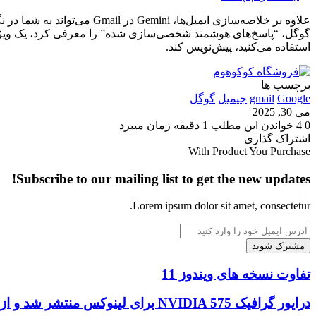
گوگل، “پاسخ‌های هوشمند شخصی‌سازی شده” را معرفی کرد، یک ویژگی آی
استفاده می‌کنید، پیش‌نویس کند.
برچسب ها
Google
gmail
جیمیل
گوگل
می 30, 2025
0
4
خواندن این مطلب 1 دقیقه زمان میبرد
‫Odnoklassniki
‫VKontakte
X
فیس
پاکت
‫تامبلر
‫رددیت
لینکدین
‫پین‌ترست
اشتراک گذاری
‫Odnoklassniki
‫VKontakte
X
بوک
چاپ
فیس
پاکت
‫تامبلر
‫رددیت
لینکدین
اشتراک
‫پین‌ترست
With Product You Purchase
بوک
گذاری
Subscribe to our mailing list to get the new updates!
از
طریق
ایمیل
Lorem ipsum dolor sit amet, consectetur.
آدرس
ایمیل
خود
را
تفاوت
تفاوت نسخه های ویندوز 11
وارد
نسخه
کنید
های
درایور
درایور گرافیک NVIDIA 575 برای لینوکس منتشر شد و از NVIDIA Smooth Motion پشتیبانی می‌کند.
ویندوز
گرافیک