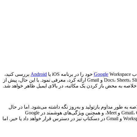
اب
Workspace خود را در برنامه iOS یا
Google
Android
بررسی کنید،
به شما نمایش می‌دهد. این شرکت خلاصه‌های مبتنی بر هوش مصنوعی را سال گذشته هنگامی که پنل‌های کناری Gemini را برای Docs، Sheets، Slides، Drive و Gmail ارائه کرد، معرفی نمود. با این حال، پیش از
 به طور مداوم بازتولید و به‌روز نگه داشته می‌شود. اما در حال
حاضر، این ویژگی فقط برای ایمیل‌های نوشته شده به زبان انگلیسی کار خواهد کرد. همچنین، ویژگی‌های هوشمند شخصی‌سازی شما در Gmail، Chat و Meet، و همچنین ویژگی‌های هوشمند در Google
Workspace، باید روشن باشند. همانطور که The Verge اشاره می‌کند، گوگل نگفته است که آیا خلاصه‌های خودکار را برای حساب‌های غیر Workspace و Gmail در دسکتاپ نیز در دسترس قرار خواهد داد یا خیر. اما