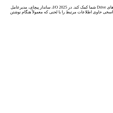
علاوه بر خلاصه‌سازی ایمیل‌ها، Gemini در Gmail می‌تواند به شما در نگارش ایمیل‌های جدید و یافتن اطلاعات از داخل صندوق ورودی یا فایل‌های Drive شما کمک کند. در I/O 2025، ساندار پیچای، مدیرعامل
اسخی حاوی اطلاعات مرتبط را با لحنی که معمولاً هنگام نوشتن