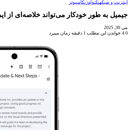
اینترنت و شبکه
تکنولوژی
کامپیوتر
جیمیل به طور خودکار می‌تواند خلاصه‌ای از ایم
می 30, 2025
0
4
خواندن این مطلب 1 دقیقه زمان میبرد
‫Odnoklassniki
‫VKontakte
X
فیس
پاکت
‫تامبلر
‫رددیت
لینکدین
‫پین‌ترست
بوک