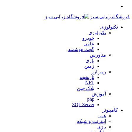
منو
فروشگاه زیبایی سبز
تکنولوژی
تکنولوژی
خودرو
علمی
گجت هوشمند
متاورس
بازی
زمین
رمز ارز
تاریخچه
NFT
بلاک چین
آموزش
php
SQL Server
کامپیوتر
همه
اینترنت و شبکه
بازی