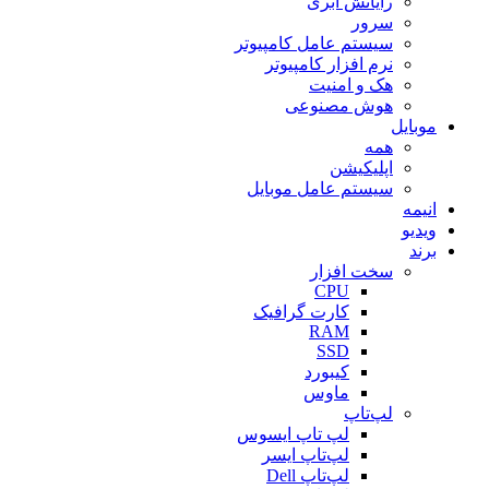
رایانش ابری
سرور
سیستم عامل کامپیوتر
نرم افزار کامپیوتر
هک و امنیت
هوش مصنوعی
موبایل
همه
اپلیکیشن
سیستم عامل موبایل
انیمه
ویدیو
برند
سخت افزار
CPU
کارت گرافیک
RAM
SSD
کیبورد
ماوس
لپ‌تاپ
لپ تاپ ایسوس
لپ‌تاپ ایسر
لپ‌تاپ Dell