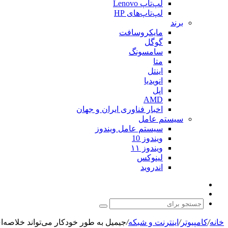
لپ‌تاپ Lenovo
لپ‌تاپ‌های HP
برند
مایکروسافت
گوگل
سامسونگ
متا
اینتل
انویدیا
اپل
AMD
اخبار فناوری ایران و جهان
سیستم عامل
سیستم عامل ویندوز
ویندوز 10
ویندوز ۱۱
لینوکس
اندروید
نوشته
تغییر
تصادفی
پوسته
جستجو
برای
خانه
/
کامپیوتر
/
اینترنت و شبکه
/
جیمیل به طور خودکار می‌تواند خلاصه‌ای 