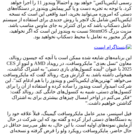
رسمی ایکس‌باکس” خواهد بود و احتمالاً ویندوز 11 را اجرا خواهد
کرد. با توجه به تجربه دست و پا گیر پیمایش ویندوز در دستگاه‌های
دستی که امروزه می‌توانید بخرید، امید واقعی این است که نسخه
ایکس‌باکس شامل یک لانچر یا روش جدیدی برای استفاده از سیستم
عامل دسکتاپ باشد که برای کنترلر به جای ماوس مناسب باشد.
مزیت بزرگ SteamOS نسبت به ویندوز این است که اگر نخواهید،
هرگز مجبور به تعامل با محیط دسکتاپ نخواهید بود.
این برنامه‌های شایعه شده ممکن است با آنچه که جیسون رونالد،
معاون “نسل بعدی” مایکروسافت، در رویداد AMD و لنوو از CES
2025 با عنوان “آینده کنسول‌های بازی دستی” به اشتراک گذاشت،
همخوانی داشته باشد. به گزارش ورج، رونالد گفت که مایکروسافت
می‌خواهد “بهترین‌های ایکس‌باکس و ویندوز را با هم ادغام کند”. این
شرکت امیدوار است ویندوز را ساده کرده و استفاده از آن را برای
کنسول‌های دستی، شبیه به کنسول‌های خانگی کند. رونالد گفت:
“فکر می‌کنم در اواخر امسال چیزهای بیشتری برای به اشتراک
گذاشتن خواهیم داشت.”
فیل اسپنسر، مدیر عامل مایکروسافت گیمینگ، قبلاً علاقه خود را
به دستگاه‌های دستی ابراز کرده و گفته بود که این شرکت در حال
آزمایش نمونه‌های اولیه است. با این حال، به نظر می‌رسد حداقل در
حال حاضر، مایکروسافت رویکرد ولو را قرض گرفته و نسخه‌ای