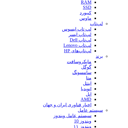
RAM
SSD
کیبورد
ماوس
لپ‌تاپ
لپ تاپ ایسوس
لپ‌تاپ ایسر
لپ‌تاپ Dell
لپ‌تاپ Lenovo
لپ‌تاپ‌های HP
برند
مایکروسافت
گوگل
سامسونگ
متا
اینتل
انویدیا
اپل
AMD
اخبار فناوری ایران و جهان
سیستم عامل
سیستم عامل ویندوز
ویندوز 10
ویندوز ۱۱