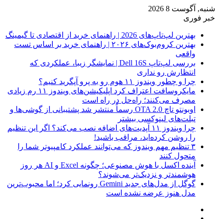
شنبه, آگوست 8 2026
خبر فوری
بهترین لپ‌تاپ‌های 2026 | راهنمای خرید از اقتصادی تا گیمینگ
بهترین کروم‌بوک‌های ۲۰۲۶ | راهنمای خرید بر اساس تست
واقعی
بررسی لپ‌تاپ Dell 16S | نمایشگر زیبا، عملکردی که
انتظارش رو نداری
چرا و چطور ویندوز ۱۱ هوم رو به پرو آپگرید کنیم؟
مایکروسافت اعتراف کرد اپلیکیشن‌های ویندوز ۱۱ رم زیادی
مصرف می‌کنند؛ راه‌حل در راه است
اوبونتو تاچ OTA 2.0 رسماً منتشر شد پشتیبانی از گوشی‌ها و
تبلت‌های لینوکسی بیشتر
چرا ویندوز ۱۱ آپدیت‌های اضافه نصب می‌کند؟ اگر این تنظیم
را روشن کرده‌اید، مراقب باشید!
۳ تنظیم مهم ویندوز که می‌توانند عملکرد کامپیوتر شما را
متحول کنند
آینده اکسل با هوش مصنوعی؛ چگونه Excel و AI هر روز
هوشمندتر و نزدیک‌تر می‌شوند؟
گوگل از مدل‌های جدید Gemini رونمایی کرد؛ اما محبوب‌ترین
مدل هنوز عرضه نشده است
فیس
X
بوک