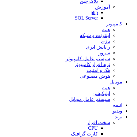
بلاک چین
آموزش
php
SQL Server
کامپیوتر
همه
اینترنت و شبکه
بازی
رایانش ابری
سرور
سیستم عامل کامپیوتر
نرم افزار کامپیوتر
هک و امنیت
هوش مصنوعی
موبایل
همه
اپلیکیشن
سیستم عامل موبایل
انیمه
ویدیو
برند
سخت افزار
CPU
کارت گرافیک