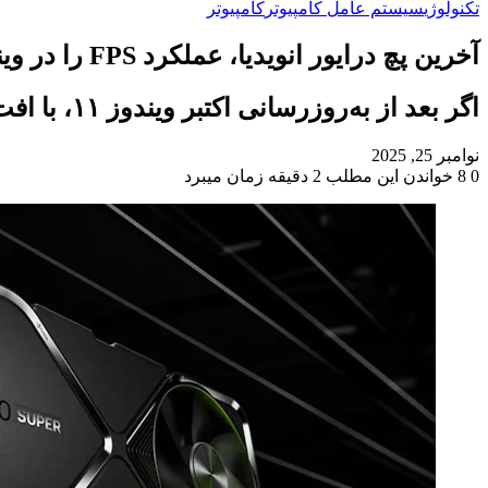
تکنولوژی
سیستم عامل کامپیوتر
کامپیوتر
آخرین پچ درایور انویدیا، عملکرد FPS را در ویندوز 11 بازیابی می‌کند
اگر بعد از به‌روزرسانی اکتبر ویندوز ۱۱، با افت فریم در ثانیه مواجه شدید، درایور جدید باید آن را به حالت اولیه‌اش برگرداند.
نوامبر 25, 2025
0
8
خواندن این مطلب 2 دقیقه زمان میبرد
‫Odnoklassniki
‫VKontakte
X
فیس
پاکت
‫تامبلر
‫رددیت
لینکدین
‫پین‌ترست
بوک