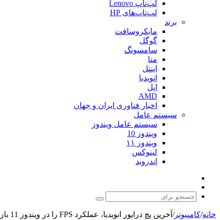
لپ‌تاپ Lenovo
لپ‌تاپ‌های HP
برند
مایکروسافت
گوگل
سامسونگ
متا
اینتل
انویدیا
اپل
AMD
اخبار فناوری ایران و جهان
سیستم عامل
سیستم عامل ویندوز
ویندوز 10
ویندوز ۱۱
لینوکس
اندروید
نوشته
تغییر
تصادفی
پوسته
جستجو
برای
خانه
/
کامپیوتر
/
آخرین پچ درایور انویدیا، عملکرد FPS را در ویندوز 11 بازیابی می‌کند