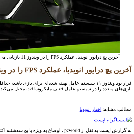
آخرین پچ درایور انویدیا، عملکرد FPS را در ویندوز 11 بازیابی می‌کند
آخرین پچ درایور انویدیا، عملکرد FPS را در ویندوز 11 بازیابی می‌کند
قرار بود ویندوز ۱۱ سیستم عامل بهینه شده‌ای برای باز
بازی‌های متعدد را در سیستم عامل فعلی مایکروسافت مختل می‌کند.
مطالب مشابه:
اخبار انویدیا
به گزارش اپست به نقل از pcworld ، اوضاع به ویژه با پچ سه‌شنبه اکتبر و به‌روزرسانی KB5066835 بدتر شد، که نه تنها برخی از