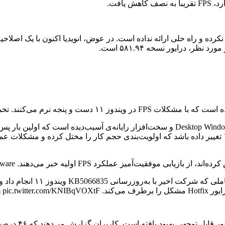
ه تعداد تحت تأثیر قرار گرفته‌اند، دشوار است.
KB5066835 ممکن است Multi-Plane Overlay (MPO) را در ویندوز ۱۱ تغییر داده باشد که اولویت‌بندی حجم ک
بر می‌دهند. Tom’s Hardware حتی مواردی از افزایش ۶۵ درصدی را ذکر می‌کند.