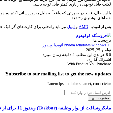
لکنت قابل توجهی در بازی کمتر قابل توجه باشد.
خطاهای بیشتری رخ دهد.
پس از انویدیا،
AMD
و
اینتل
نیز باید راه‌حلی برای کارت‌های گرافیک خود
برچسب ها
windows 11
windows
Nvidia
انویدیا
ویندوز
نوامبر 25, 2025
0
8
خواندن این مطلب 2 دقیقه زمان میبرد
‫Odnoklassniki
‫VKontakte
X
فیس
پاکت
‫تامبلر
‫رددیت
لینکدین
‫پین‌ترست
اشتراک گذاری
‫Odnoklassniki
‫VKontakte
X
بوک
چاپ
فیس
پاکت
‫تامبلر
‫رددیت
لینکدین
اشتراک
‫پین‌ترست
With Product You Purchase
بوک
گذاری
Subscribe to our mailing list to get the new updates!
از
طریق
ایمیل
Lorem ipsum dolor sit amet, consectetur.
آدرس
ایمیل
خود
را
مایکروسافت
مایکروسافت از نوار وظیفه (Taskbar) ویندوز 11 برای از سرگیری فعالیت‌های اندروید شما استفاده می‌کند.
وارد
از