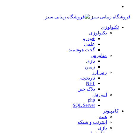
منو
فروشگاه زیبایی سبز
تکنولوژی
تکنولوژی
خودرو
علمی
گجت هوشمند
متاورس
بازی
زمین
رمز ارز
تاریخچه
NFT
بلاک چین
آموزش
php
SQL Server
کامپیوتر
همه
اینترنت و شبکه
بازی