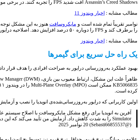
Assassin’s Creed Shadows افت شدید FPS را تجربه کنند. در برخی موارد، FPS تقریباً به نصف کاهش یافت.
مطالب مشابه :
اخبار ویندوز 11
نوامبر تقریباً تمام شده است و
مایکروسافت
را برطرف کند و FPS را دوباره ۵۰ درصد افزایش دهد. اصلاحیه درایور مورد نظر، درایور نسخه ۵۸۱.۹۴ است.
مطالب مشابه :
اخبار ویندوز
یک راه حل سریع برای گیمرها
بهبود عملکرد به‌روزرسانی درایور به صراحت افرادی را هدف قرار داده است که با مشکلات FPS در ویندوز ۱۱ دست و پنجه نرم می‌کنند. تخمین اینکه چ
کرده است.
اولین کاربرانی که درایور به‌روزرسانی‌شده‌ی انویدیا را نصب و آزمایش کرده‌اند، از بازیابی موفقیت‌آمیز عملکرد FPS اولیه خ
(@Sebasti66855537) 20 نوامبر 2025