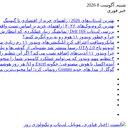
شنبه, آگوست 8 2026
خبر فوری
بهترین لپ‌تاپ‌های 2026 | راهنمای خرید از اقتصادی تا گیمینگ
بهترین کروم‌بوک‌های ۲۰۲۶ | راهنمای خرید بر اساس تست واقعی
بررسی لپ‌تاپ Dell 16S | نمایشگر زیبا، عملکردی که انتظارش رو نداری
چرا و چطور ویندوز ۱۱ هوم رو به پرو آپگرید کنیم؟
مایکروسافت اعتراف کرد اپلیکیشن‌های ویندوز ۱۱ رم زیادی مصرف می‌کنند؛ راه‌حل در راه است
اوبونتو تاچ OTA 2.0 رسماً منتشر شد پشتیبانی از گوشی‌ها و تبلت‌های لینوکسی بیشتر
چرا ویندوز ۱۱ آپدیت‌های اضافه نصب می‌کند؟ اگر این تنظیم را روشن کرده‌اید، مراقب باشید!
۳ تنظیم مهم ویندوز که می‌توانند عملکرد کامپیوتر شما را متحول کنند
آینده اکسل با هوش مصنوعی؛ چگونه Excel و AI هر روز هوشمندتر و نزدیک‌تر می‌شوند؟
گوگل از مدل‌های جدید Gemini رونمایی کرد؛ اما محبوب‌ترین مدل هنوز عرضه نشده است
فیس
X
بوک
یوتیوب
اینستاگرام
نوشته
سایدبار
تصادفی
جستجو
برای