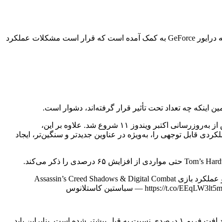
هنوز به این مشکل توجه نکرده و راه حلی ارائه نداده است. در عوض، انویدیا اکنون با یک اصلاحیه درایور GeForce به کمک آمده است که قرار است مشکلات عملکرد
ظاهراً علت این مشکل، ارتباط معیوب بین بازی، Desktop Window Manager (DWM) و سخت‌افزار رایانه‌ی آسیب‌دیده است که اولین بار پس از به‌روزرسانی اکتبر ویندوز ۱۱ شروع شد. علاوه بر این،
ار را مختل کرده و مشکلات عملکردی قابل توجهی را، به‌ویژه در عناوین جدیدتر و سنگین‌تر، ایجاد
آفرین به انویدیا برای رفع مشکل مایکروسافت با اصلاح سیستم عاملی که شرکت اخیر با به‌روزرسانی KB5066835 ویندوز ۱۱ انجام داد و عملکرد بازی Assassin’s Creed Shadows & Digital Combat
Simulator را به شدت کاهش داد. آزمایش من تأیید می‌کند که این درایور Hotfix مشکل را برطرف می‌کند. https://t.co/EEqLW3lt5m pic.twitter.com/KNIBqVOXtF — سباستین کاستلانوس
علاوه بر میانگین نرخ فریم، حداقل نرخ فریم نیز توسط پچ انویدیا به طور قابل توجهی بهبود یافته است. کاربران گزارش می‌دهند که ۴۶ درصد افت فریم ۱ درصدی نسبت به قبل بیشتر شده است. بنابراین باید