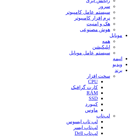
رایانش ابری
سرور
سیستم عامل کامپیوتر
نرم افزار کامپیوتر
هک و امنیت
هوش مصنوعی
موبایل
همه
اپلیکیشن
سیستم عامل موبایل
انیمه
ویدیو
برند
سخت افزار
CPU
کارت گرافیک
RAM
SSD
کیبورد
ماوس
لپ‌تاپ
لپ تاپ ایسوس
لپ‌تاپ ایسر
لپ‌تاپ Dell