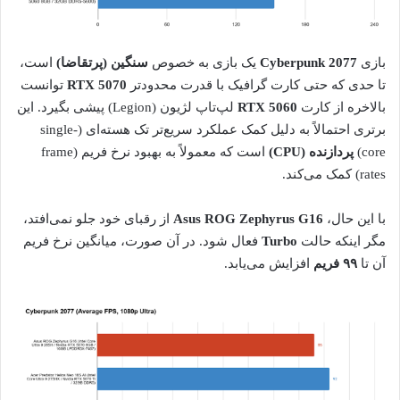
بازی
Cyberpunk 2077
یک بازی به خصوص
سنگین (پرتقاضا)
است،
تا حدی که حتی کارت گرافیک با قدرت محدودتر
RTX 5070
توانست
بالاخره از کارت
RTX 5060
لپ‌تاپ لژیون (Legion) پیشی بگیرد. این
برتری احتمالاً به دلیل کمک عملکرد سریع‌تر تک هسته‌ای (single-
core)
پردازنده (CPU)
است که معمولاً به بهبود نرخ فریم (frame
rates) کمک می‌کند.
با این حال،
Asus ROG Zephyrus G16
از رقبای خود جلو نمی‌افتد،
مگر اینکه حالت
Turbo
فعال شود. در آن صورت، میانگین نرخ فریم
آن تا
۹۹ فریم
افزایش می‌یابد.