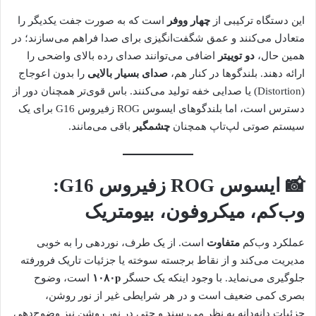
این دستگاه ترکیبی از
چهار ووفر
است که به صورت جفت یکدیگر را
متعادل می‌کنند و عمق شگفت‌انگیزی برای صدا فراهم می‌سازند؛ در
همین حال،
دو توییتر
اضافی می‌توانند صدای رده بالای واضحی را
ارائه دهند. بلندگوها در کنار هم،
صدای بسیار بالایی
را بدون اعوجاج
(Distortion) یا صدایی خفه تولید می‌کنند. باس قوی‌تر همچنان دور از
دسترس است، اما بلندگوهای ایسوس ROG زفیروس G16 برای یک
سیستم صوتی لپ‌تاپ همچنان
چشمگیر
باقی می‌مانند.
📸 ایسوس ROG زفیروس G16:
وب‌کم، میکروفون، بیومتریک
عملکرد وب‌کم
متفاوت
است. از یک طرف، نوردهی را به خوبی
مدیریت می‌کند و از نقاط برجسته سوخته یا جزئیات تاریک فرورفته
جلوگیری می‌نماید. با وجود اینکه یک حسگر
۱۰۸۰p
است، وضوح
بصری کمی ضعیف است و در هر شرایطی غیر از نور روشن،
جزئیات دانه‌دانه به نظر می‌رسند و حتی در نور روشن نیز وضوح‌دهی