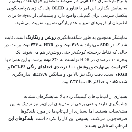
با نرخ تازه‌سازی
۲۴۰ هرتز
کار می‌کند تا تصاویر فوق‌العاده روانی را
به نمایش بگذارد. این امر با فناوری
OLED
پنل، که زمان پاسخگویی
پیکسل سریعی برای گیم‌پلی واضح دارد و پشتیبانی از
G-Sync
برای
اطمینان از فریم‌های تمیز و عدم پارگی تصویر، تقویت می‌شود.
نمایشگر همچنین به طور شگفت‌انگیزی
روشن و رنگارنگ
است. ثابت
شد که در
SDR
می‌تواند به
۴۱۹ نیت
و در
HDR
به
۴۴۴ نیت
برسد، در
حالی که نقاط برجسته کوچک‌تر حتی روشن‌تر هم می‌شوند. یک
پنجره ۱۰ درصدی در HDR توانست به
۶۴۰ نیت
برسد، و این همراه با
کنتراست بی‌نهایت
و
پوشش ۱۰۰ درصدی فضاهای رنگی DCI-P3 و
sRGB
است. دقت رنگ نیز بالا بود و میانگین
dE1976
اندازه‌گیری
شده
۰.۸۵
و حداکثر
dE
تنها
۲.۳۳
بود.
بسیاری از لپ‌تاپ‌های گیمینگ رده بالا نمایشگرهای مشابه
چشمگیری دارند و حتی برخی از مدل‌های ارزان‌تر نیز نزدیک به این
مشخصات هستند. اما بسیاری از لپ‌تاپ‌ها در مورد بلندگوها
صرفه‌جویی می‌کنند. ایسوس این کار را نکرده است.
بلندگوهای این
لپ‌تاپ استثنایی هستند.