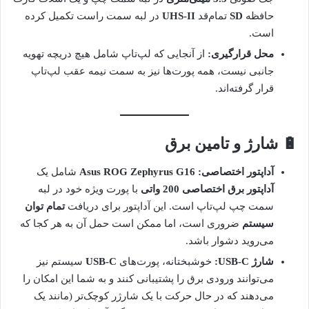
حافظه
SD
تمام‌قد
UHS-II
در لبه سمت راست تکمیل کرده
است.
محل قرارگیری:
از آنجایی که لپ‌تاپ شامل هیچ دریچه تهویه
جانبی نیست، همه پورت‌ها نیز به سمت نیمه عقب لپ‌تاپ
قرار گرفته‌اند.
🔋 شارژ و تامین برق
آداپتور اختصاصی:
Asus ROG Zephyrus G16
شامل یک
آداپتور برق اختصاصی 200 واتی
با پورت ویژه خود در لبه
سمت چپ لپ‌تاپ است. این آداپتور برای دریافت
تمام توان
سیستم
ضروری است، اما ممکن است حمل آن به هر کجا که
می‌روید دشوار باشد.
شارژ USB-C:
خوشبختانه، پورت‌های
USB-C
سیستم نیز
می‌توانند ورودی برق را پشتیبانی کنند و به شما این امکان را
می‌دهند که در حال حرکت با یک شارژر کوچک‌تر (مانند یک