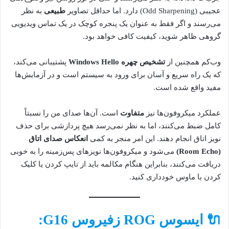
عجیبی (Odd Sharpening) دارد. اما حداقل تصاویر
طبیعی
به نظر
می‌رسند و اگر فقط به عنوان یک پنجره کوچک در یک تماس ویدیویی
گروهی ظاهر شوید، کیفیت کافی خواهد بود.
وب‌کم همچنین از
تشخیص چهره Windows Hello
پشتیبانی می‌کند،
که یک راه سریع و آسان برای ورود به سیستم است و در آزمایش‌ها
مفید واقع شده است.
عملکرد میکروفون‌ها نیز
متفاوت
است. آن‌ها صدای من را نسبتاً
کامل ضبط می‌کنند، اما به نظر نمی‌رسد هیچ پردازشی برای حذف
نویز اتاق انجام دهند. این امر منجر به کمی
انعکاس صدای اتاق
(Room Echo)
می‌شود و میکروفون‌ها نویزهای پس‌زمینه را به خوبی
دریافت می‌کنند، بنابراین هنگام مکالمه باید از تایپ کردن یا کلیک
کردن با ماوس خودداری کنید.
🔌 ایسوس ROG زفیروس G16: