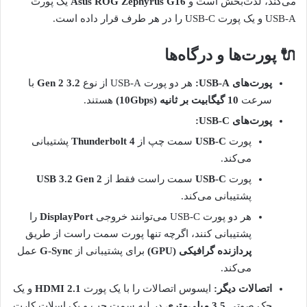
می‌کند، لذت‌بخش است و
Asus ROG Zephyrus G16
یک پورت
USB-A و یک پورت USB-C را در هر طرف قرار داده است.
🔌 پورت‌ها و درگاه‌ها
پورت‌های USB-A:
هر دو پورت USB-A از نوع
3.2 Gen 2
با
سرعت
10 گیگابیت بر ثانیه (10Gbps)
هستند.
پورت‌های USB-C:
پورت
USB-C
سمت چپ از
Thunderbolt 4
پشتیبانی
می‌کند.
پورت
USB-C
سمت راست فقط از
USB 3.2 Gen 2
پشتیبانی می‌کند.
هر دو پورت USB-C می‌توانند خروجی
DisplayPort
را
پشتیبانی کنند، اگرچه تنها پورت سمت راست از طریق
پردازنده گرافیکی (GPU)
برای پشتیبانی از
G-Sync
عمل
می‌کند.
اتصالات دیگر:
ایسوس اتصالات را با یک پورت
HDMI 2.1
و یک
جک صوتی
3.5 میلی‌متری
در لبه سمت چپ و یک اسلات کارت