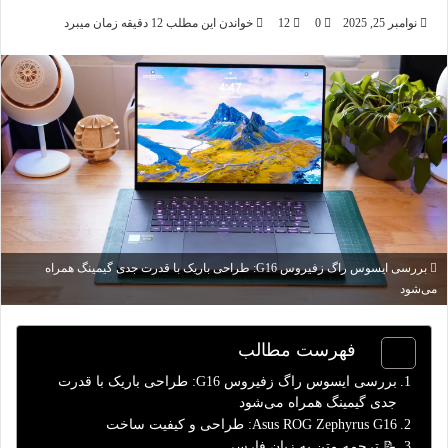
نوامبر 25, 2025
0
12
خواندن این مطلب 12 دقیقه زمان میبرد
بررسی ایسوس راگ زفیروس G16: طراحی باریک با قدرت جدی گیمینگ همراه
می‌شود
فهرست مطالب
بررسی ایسوس راگ زفیروس G16: طراحی باریک با قدرت
جدی گیمینگ همراه می‌شود
Asus ROG Zephyrus G16: طراحی و کیفیت ساخت
📝 ترجمه متن به زبان فارسی