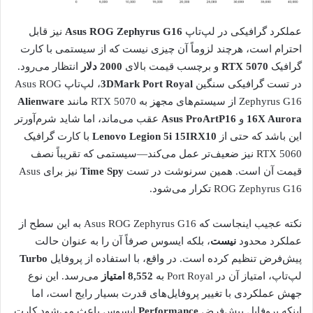
عملکرد گرافیکی در لپ‌تاپ
Asus ROG Zephyrus G16
نیز قابل
احترام است، هرچند لزوماً آن چیزی نیست که از سیستمی با کارت
گرافیک
RTX 5070
و برچسب قیمت بالای
2000 دلار
انتظار می‌رود.
در تست گرافیکی سنگین
3DMark Port Royal
، لپ‌تاپ Asus ROG
Zephyrus G16 از سیستم‌های مجهز به RTX 5070 مانند
Alienware
16X Aurora
و
Asus ProArtP16
عقب می‌ماند، اما شاید شرم‌آورتر
این باشد که حتی از
Lenovo Legion 5i 15IRX10
با کارت گرافیک
RTX 5060 نیز ضعیف‌تر عمل می‌کند—سیستمی که تقریباً نصف
قیمت آن است. همین سرنوشت در تست
Time Spy
نیز برای Asus
ROG Zephyrus G16 تکرار می‌شود.
نکته عجیب اینجاست که Asus ROG Zephyrus G16 به این سطح از
عملکرد محدود
نیست
، بلکه ایسوس صرفاً آن را به عنوان حالت
پیش‌فرض تنظیم کرده است. در واقع، با استفاده از پروفایل
Turbo
لپ‌تاپ، امتیاز آن در Port Royal به
8,552 امتیاز
می‌رسد. این نوع
جهش عملکردی با تغییر پروفایل‌های قدرت بسیار رایج است، اما
اینکه پروفایل پیش‌فرض
Performance
ایسوس باعث می‌شود کارت