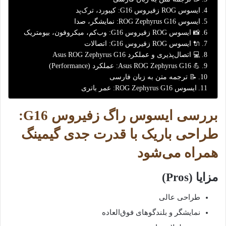
ایسوس ROG زفیروس G16: کیبورد، ترک‌پد
ایسوس ROG Zephyrus G16: نمایشگر، صدا
📸 ایسوس ROG زفیروس G16: وب‌کم، میکروفون، بیومتریک
🔌 ایسوس ROG زفیروس G16: اتصالات
💻 اتصال‌پذیری و عملکرد Asus ROG Zephyrus G16
💪 Asus ROG Zephyrus G16: عملکرد (Performance)
📝 ترجمه متن به زبان فارسی
ایسوس ROG Zephyrus G16: عمر باتری
بررسی ایسوس راگ زفیروس G16:
طراحی باریک با قدرت جدی گیمینگ
همراه می‌شود
مزایا (Pros)
طراحی عالی
نمایشگر و بلندگوهای فوق‌العاده