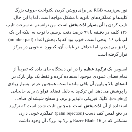
نور پس‌زمینه RGB نیز برای روشن کردن یکنواخت حروف بزرگ
کلیدها و عملکردهای ثانویه با مشکل مواجه است. اما با این حال،
تایپ کردن با آن
بسیار لذت‌بخش
است. من توانستم به سرعت تایپ
۱۲۶ کلمه در دقیقه با ۹۹ درصد دقت برسم. با توجه به اینکه این یک
لپ‌تاپ ۱۶ اینچی است، خوب بود که یک بخش اعداد (number pad)
را نیز می‌دیدیم، اما حداقل در غیاب آن، کیبورد به خوبی در مرکز
قرار گرفته است.
ایسوس یک
ترک‌پد عظیم
را در این دستگاه جای داده که تقریباً از
تمام فضای عمودی موجود استفاده کرده و فقط یک نوار نازک در
لبه‌های بالا و پایین آن باقی مانده است. همچنین عرض بسیار زیادی
را پوشش می‌دهد. این ترک‌پد به دلیل فضای فراوان برای جابجایی
(swiping)، کلیک فیزیکی دلپذیر و نرم، و سطح شیشه‌ای صاف،
استفاده از آن
لذت‌بخش
است. همچنین ثابت شده است که ترک‌پد
در دفع لمس کف دست (palm rejection) عملکرد خوبی دارد،
مشکلی که در Razer Blade 16 و ترک‌پد بزرگ آن وجود داشت.