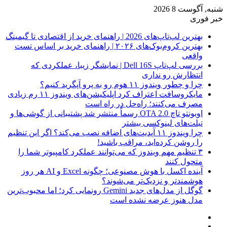
شنبه, آگوست 8 2026
خبر فوری
بهترین لپ‌تاپ‌های 2026 | راهنمای خرید از اقتصادی تا گیمینگ
بهترین کروم‌بوک‌های ۲۰۲۶ | راهنمای خرید بر اساس تست
واقعی
بررسی لپ‌تاپ Dell 16S | نمایشگر زیبا، عملکردی که
انتظارش رو نداری
چرا و چطور ویندوز ۱۱ هوم رو به پرو آپگرید کنیم؟
مایکروسافت اعتراف کرد اپلیکیشن‌های ویندوز ۱۱ رم زیادی
مصرف می‌کنند؛ راه‌حل در راه است
اوبونتو تاچ OTA 2.0 رسماً منتشر شد پشتیبانی از گوشی‌ها و
تبلت‌های لینوکسی بیشتر
چرا ویندوز ۱۱ آپدیت‌های اضافه نصب می‌کند؟ اگر این تنظیم
را روشن کرده‌اید، مراقب باشید!
۳ تنظیم مهم ویندوز که می‌توانند عملکرد کامپیوتر شما را
متحول کنند
آینده اکسل با هوش مصنوعی؛ چگونه Excel و AI هر روز
هوشمندتر و نزدیک‌تر می‌شوند؟
گوگل از مدل‌های جدید Gemini رونمایی کرد؛ اما محبوب‌ترین
مدل هنوز عرضه نشده است
فیس
X
بوک