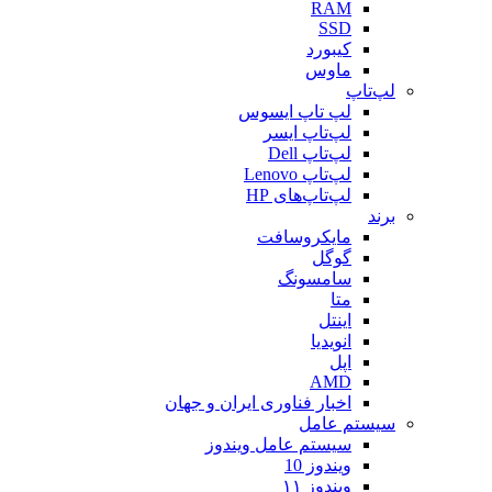
RAM
SSD
کیبورد
ماوس
لپ‌تاپ
لپ تاپ ایسوس
لپ‌تاپ ایسر
لپ‌تاپ Dell
لپ‌تاپ Lenovo
لپ‌تاپ‌های HP
برند
مایکروسافت
گوگل
سامسونگ
متا
اینتل
انویدیا
اپل
AMD
اخبار فناوری ایران و جهان
سیستم عامل
سیستم عامل ویندوز
ویندوز 10
ویندوز ۱۱