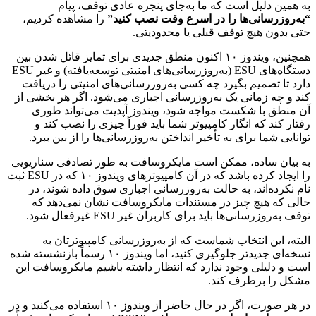
به همین دلیل است که ما به‌جای پنجره عادی توقف، پیام
“به‌روزرسانی‌ها را در اسرع وقت نصب کنید”
را مشاهده کردیم،
حتی بدون هیچ توقف قبلی یا محدودیتی.
همچنین، ویندوز ۱۰ اکنون منطق جدیدی برای تمایز قائل شدن بین
دستگاه‌های ESU (به‌روزرسانی‌های امنیتی توسعه‌یافته) و غیر ESU
دارد تا تصمیم بگیرد چه کسی به‌روزرسانی‌های امنیتی را دریافت
کند و چه زمانی یک به‌روزرسانی اجباری می‌شود. اگر هر بخشی از
آن منطق با شکست مواجه شود، ویندوز آپدیت می‌تواند طوری
رفتار کند که انگار کامپیوتر شما باید فوراً چیزی را نصب کند و
توانایی شما برای به تأخیر انداختن به‌روزرسانی‌ها را از بین ببرد.
به بیان ساده، ممکن است مایکروسافت به طور تصادفی سناریویی
را ایجاد کرده باشد که در آن کامپیوترهای ویندوز ۱۰ که در ESU ثبت
نام نکرده‌اند، به حالت به‌روزرسانی اجباری سوق داده شوند، در
حالی که هیچ چیز در مستندات مایکروسافت نشان نمی‌دهد که
توقف به‌روزرسانی‌ها باید برای کاربران غیر ESU غیرفعال شود.
البته، این انتخاب شماست که از به‌روزرسانی کامپیوترتان به
نسخه‌ای جدیدتر جلوگیری کنید، اما ویندوز ۱۰ رسماً بازنشسته شده
است و دلیلی وجود ندارد که انتظار داشته باشیم مایکروسافت این
مشکل را برطرف کند.
در هر صورت، اگر در حال حاضر از ویندوز ۱۰ استفاده می‌کنید و در