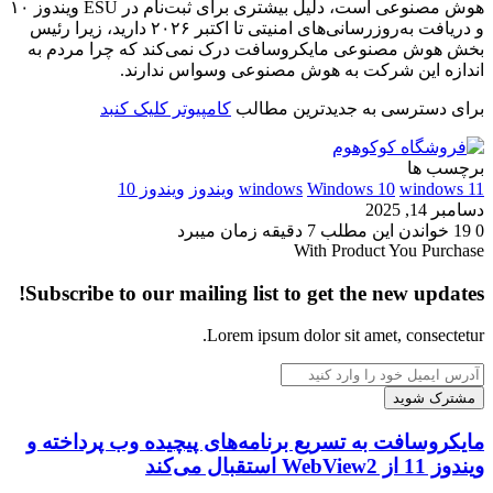
هوش مصنوعی است، دلیل بیشتری برای ثبت‌نام در ESU ویندوز ۱۰
و دریافت به‌روزرسانی‌های امنیتی تا اکتبر ۲۰۲۶ دارید، زیرا رئیس
بخش هوش مصنوعی مایکروسافت درک نمی‌کند که چرا مردم به
اندازه این شرکت به هوش مصنوعی وسواس ندارند.
برای دسترسی به جدیدترین مطالب
کامپیوتر کلیک کنبد
برچسب ها
windows 11
Windows 10
windows
ویندوز
ویندوز 10
دسامبر 14, 2025
0
19
خواندن این مطلب 7 دقیقه زمان میبرد
With Product You Purchase
Subscribe to our mailing list to get the new updates!
Lorem ipsum dolor sit amet, consectetur.
آدرس
ایمیل
خود
را
مایکروسافت
مایکروسافت به تسریع برنامه‌های پیچیده وب پرداخته و
وارد
به
ویندوز 11 از WebView2 استقبال می‌کند
کنید
تسریع