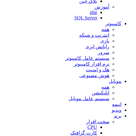
بلاک چین
آموزش
php
SQL Server
کامپیوتر
همه
اینترنت و شبکه
بازی
رایانش ابری
سرور
سیستم عامل کامپیوتر
نرم افزار کامپیوتر
هک و امنیت
هوش مصنوعی
موبایل
همه
اپلیکیشن
سیستم عامل موبایل
انیمه
ویدیو
برند
سخت افزار
CPU
کارت گرافیک