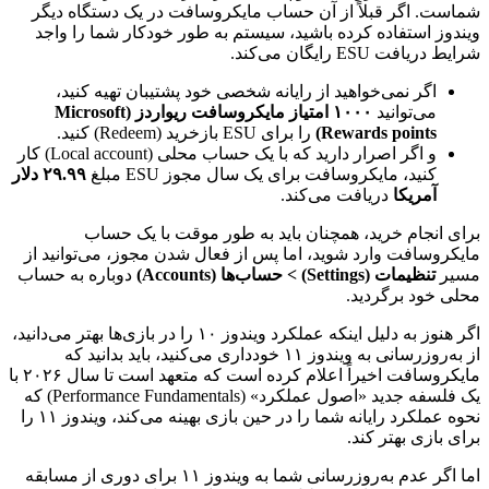
شماست. اگر قبلاً از آن حساب مایکروسافت در یک دستگاه دیگر
ویندوز استفاده کرده باشید، سیستم به طور خودکار شما را واجد
شرایط دریافت ESU رایگان می‌کند.
اگر نمی‌خواهید از رایانه شخصی خود پشتیبان تهیه کنید،
می‌توانید
۱۰۰۰ امتیاز مایکروسافت ریواردز (Microsoft
Rewards points)
را برای ESU بازخرید (Redeem) کنید.
و اگر اصرار دارید که با یک حساب محلی (Local account) کار
کنید، مایکروسافت برای یک سال مجوز ESU مبلغ
۲۹.۹۹ دلار
آمریکا
دریافت می‌کند.
برای انجام خرید، همچنان باید به طور موقت با یک حساب
مایکروسافت وارد شوید، اما پس از فعال شدن مجوز، می‌توانید از
مسیر
تنظیمات (Settings) > حساب‌ها (Accounts)
دوباره به حساب
محلی خود برگردید.
اگر هنوز به دلیل اینکه عملکرد ویندوز ۱۰ را در بازی‌ها بهتر می‌دانید،
از به‌روزرسانی به ویندوز ۱۱ خودداری می‌کنید، باید بدانید که
مایکروسافت اخیراً اعلام کرده است که متعهد است تا سال ۲۰۲۶ با
یک فلسفه جدید «اصول عملکرد» (Performance Fundamentals) که
نحوه عملکرد رایانه شما را در حین بازی بهینه می‌کند، ویندوز ۱۱ را
برای بازی بهتر کند.
اما اگر عدم به‌روزرسانی شما به ویندوز ۱۱ برای دوری از مسابقه