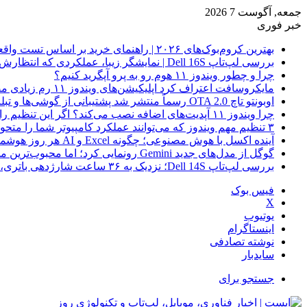
جمعه, آگوست 7 2026
خبر فوری
بهترین کروم‌بوک‌های ۲۰۲۶ | راهنمای خرید بر اساس تست واقعی
بررسی لپ‌تاپ Dell 16S | نمایشگر زیبا، عملکردی که انتظارش رو نداری
چرا و چطور ویندوز ۱۱ هوم رو به پرو آپگرید کنیم؟
مایکروسافت اعتراف کرد اپلیکیشن‌های ویندوز ۱۱ رم زیادی مصرف می‌کنند؛ راه‌حل در راه است
اوبونتو تاچ OTA 2.0 رسماً منتشر شد پشتیبانی از گوشی‌ها و تبلت‌های لینوکسی بیشتر
چرا ویندوز ۱۱ آپدیت‌های اضافه نصب می‌کند؟ اگر این تنظیم را روشن کرده‌اید، مراقب باشید!
۳ تنظیم مهم ویندوز که می‌توانند عملکرد کامپیوتر شما را متحول کنند
آینده اکسل با هوش مصنوعی؛ چگونه Excel و AI هر روز هوشمندتر و نزدیک‌تر می‌شوند؟
گوگل از مدل‌های جدید Gemini رونمایی کرد؛ اما محبوب‌ترین مدل هنوز عرضه نشده است
بررسی لپ‌تاپ Dell 14S؛ نزدیک به ۳۶ ساعت شارژدهی باتری، اما با چندین نقطه ضعف
فیس بوک
X
یوتیوب
اینستاگرام
نوشته تصادفی
سایدبار
جستجو برای