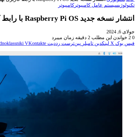
تکنولوژی
سیستم عامل کامپیوتر
کامپیوتر
انتشار نسخه جدید Raspberry Pi OS با رابط کاربری بهبود یافته و تنظیمات جدید
جولای 6, 2024
0
2
خواندن این مطلب 2 دقیقه زمان میبرد
فیس بوک
X
لینکدین
‫تامبلر
‫پین‌ترست
‫رددیت
‫VKontakte
dnoklassniki