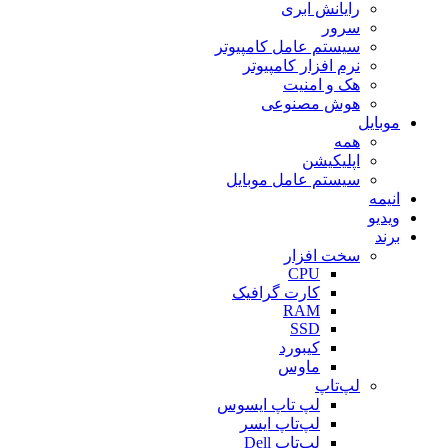
رایانش ابری
سرور
سیستم عامل کامپیوتر
نرم افزار کامپیوتر
هک و امنیت
هوش مصنوعی
موبایل
همه
اپلیکیشن
سیستم عامل موبایل
انیمه
ویدیو
برند
سخت افزار
CPU
کارت گرافیک
RAM
SSD
کیبورد
ماوس
لپ‌تاپ
لپ تاپ ایسوس
لپ‌تاپ ایسر
لپ‌تاپ Dell