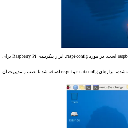
Labwc اکنون از طریق ابزار raspi-config قابل فعال سازی است و دارای تنظیمات تم در تم Pixflat و پشتیبانی پیکربندی در raspberrypi-ui-mods است. در مورد raspi-config، ابزار پیکربندی Raspberry Pi برای
راه انداز اولیه‌ی piwiz نیز با قابلیت فعال یا غیرفعال کردن Raspberry Pi Connect به‌روزرسانی شد، که آن هم به نصب‌کننده‌ی نرم‌افزار توصیه‌شده، ابزارهای raspi-config و rc-gui اضافه شد تا نصب و مدیریت آن