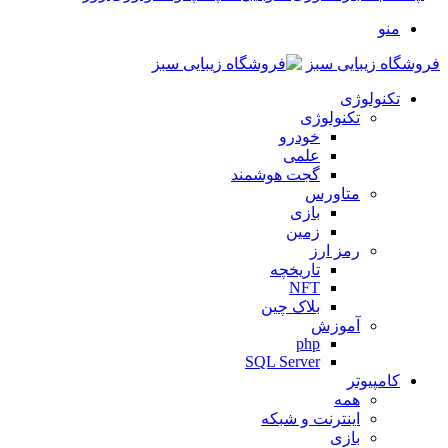
منو
فروشگاه زیبایی سبز
تکنولوژی
تکنولوژی
خودرو
علمی
گجت هوشمند
متاورس
بازی
زمین
رمز ارز
تاریخچه
NFT
بلاک چین
آموزش
php
SQL Server
کامپیوتر
همه
اینترنت و شبکه
بازی