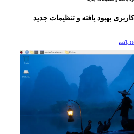
‫O
پاکت