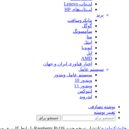
لپ‌تاپ Lenovo
لپ‌تاپ‌های HP
برند
مایکروسافت
گوگل
سامسونگ
متا
اینتل
انویدیا
اپل
AMD
اخبار فناوری ایران و جهان
سیستم عامل
سیستم عامل ویندوز
ویندوز 10
ویندوز ۱۱
لینوکس
اندروید
نوشته تصادفی
تغییر پوسته
جستجو برای
خانه
/
تکنولوژی
/
انتشار نسخه جدید Raspberry Pi OS با رابط کاربری بهبود یافته و تنظیمات جدید