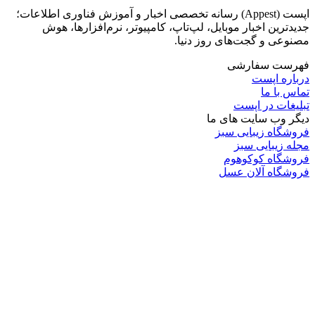
اپست (Appest) رسانه تخصصی اخبار و آموزش فناوری اطلاعات؛
جدیدترین اخبار موبایل، لپ‌تاپ، کامپیوتر، نرم‌افزارها، هوش
مصنوعی و گجت‌های روز دنیا.
فهرست سفارشی
درباره اپست
تماس با ما
تبلیغات در اپست
دیگر وب سایت های ما
فروشگاه زیبایی سبز
مجله زیبایی سبز
فروشگاه کوکوهوم
فروشگاه آلان عسل
فروشگاه لافرا
گرین گروپ
دسته بندی
تکنولوژی
کامپیوتر
موبایل
انیمه
ویدیو
برندهای محبوب: