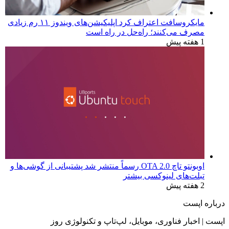
مایکروسافت اعتراف کرد اپلیکیشن‌های ویندوز ۱۱ رم زیادی
مصرف می‌کنند؛ راه‌حل در راه است
1 هفته پیش
اوبونتو تاچ OTA 2.0 رسماً منتشر شد پشتیبانی از گوشی‌ها و
تبلت‌های لینوکسی بیشتر
2 هفته پیش
درباره اپست
اپست | اخبار فناوری، موبایل، لپ‌تاپ و تکنولوژی روز