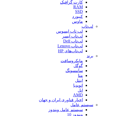
کارت گرافیک
RAM
SSD
کیبورد
ماوس
لپ‌تاپ
لپ تاپ ایسوس
لپ‌تاپ ایسر
لپ‌تاپ Dell
لپ‌تاپ Lenovo
لپ‌تاپ‌های HP
برند
مایکروسافت
گوگل
سامسونگ
متا
اینتل
انویدیا
اپل
AMD
اخبار فناوری ایران و جهان
سیستم عامل
سیستم عامل ویندوز
ویندوز 10