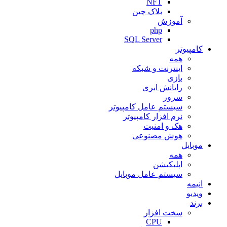
NFT
بلاک چین
آموزش
php
SQL Server
کامپیوتر
همه
اینترنت و شبکه
بازی
رایانش ابری
سرور
سیستم عامل کامپیوتر
نرم افزار کامپیوتر
هک و امنیت
هوش مصنوعی
موبایل
همه
اپلیکیشن
سیستم عامل موبایل
انیمه
ویدیو
برند
سخت افزار
CPU