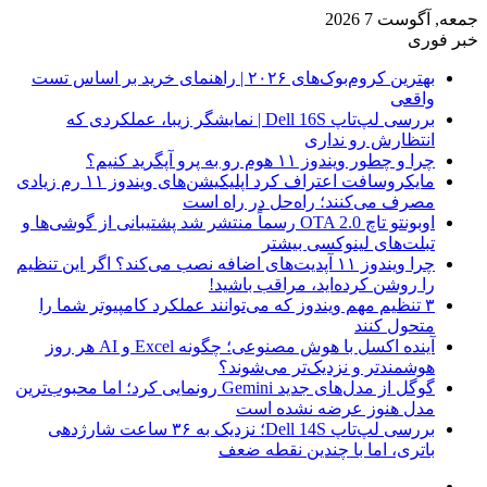
جمعه, آگوست 7 2026
خبر فوری
بهترین کروم‌بوک‌های ۲۰۲۶ | راهنمای خرید بر اساس تست
واقعی
بررسی لپ‌تاپ Dell 16S | نمایشگر زیبا، عملکردی که
انتظارش رو نداری
چرا و چطور ویندوز ۱۱ هوم رو به پرو آپگرید کنیم؟
مایکروسافت اعتراف کرد اپلیکیشن‌های ویندوز ۱۱ رم زیادی
مصرف می‌کنند؛ راه‌حل در راه است
اوبونتو تاچ OTA 2.0 رسماً منتشر شد پشتیبانی از گوشی‌ها و
تبلت‌های لینوکسی بیشتر
چرا ویندوز ۱۱ آپدیت‌های اضافه نصب می‌کند؟ اگر این تنظیم
را روشن کرده‌اید، مراقب باشید!
۳ تنظیم مهم ویندوز که می‌توانند عملکرد کامپیوتر شما را
متحول کنند
آینده اکسل با هوش مصنوعی؛ چگونه Excel و AI هر روز
هوشمندتر و نزدیک‌تر می‌شوند؟
گوگل از مدل‌های جدید Gemini رونمایی کرد؛ اما محبوب‌ترین
مدل هنوز عرضه نشده است
بررسی لپ‌تاپ Dell 14S؛ نزدیک به ۳۶ ساعت شارژدهی
باتری، اما با چندین نقطه ضعف
فیس