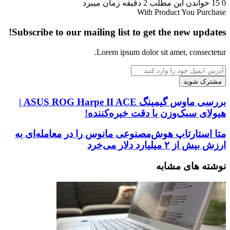
0
15
خواندن این مطلب 2 دقیقه زمان میبرد
With Product You Purchase
Subscribe to our mailing list to get the new updates!
Lorem ipsum dolor sit amet, consectetur.
آدرس
ایمیل
خود
را
بررسی
بررسی ماوس گیمینگ ASUS ROG Harpe II ACE |
وارد
ماوس
هیولای سبک‌وزن با دقت خیره‌کننده!
کنید
گیمینگ
ASUS
متا
متا استارتاپ هوش‌مصنوعی مانوس را در معامله‌ای به
ROG
استارتاپ
ارزش بیش از ۲ میلیارد دلار می‌خرد
Harpe
هوش‌مصنوعی
II
مانوس
نوشته های مشابه
ACE
را
|
در
هیولای
معامله‌ای
سبک‌وزن
به
با
ارزش
دقت
بیش
خیره‌کننده!