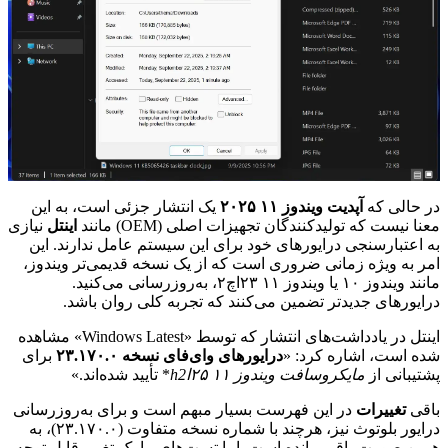
در حالی که
آپدیت ویندوز ۱۱ ۲۰۲۵
یک انتشار جزئی است، به این
معنا نیست که تولیدکنندگان تجهیزات اصلی (OEM) مانند
اینتل
نیازی
به اعتبارسنجی درایورهای خود برای این سیستم عامل ندارند. این
امر به ویژه زمانی ضروری است که از یک نسخه قدیمی‌تر ویندوز،
مانند ویندوز ۱۰ یا ویندوز ۱۱ ۲۳اچ۲، به‌روزرسانی می‌کنید.
درایورهای جدیدتر تضمین می‌کنند که تجربه کلی روان باشد.
اینتل در یادداشت‌های انتشار که توسط «Windows Latest» مشاهده
شده است، اشاره کرد: «
درایورهای وای‌فای نسخه ۲۳.۱۷۰.۰
برای
پشتیبانی از
مایکروسافت ویندوز ۱۱ ۲۵اh2
* تأیید شده‌اند.»
باقی
تغییرات
در این فهرست بسیار مبهم است و برای به‌روزرسانی
درایور بلوتوث نیز، هرچند با شماره نسخه متفاوت (۲۳.۱۷۰.۰)، به
همین صورت باقی مانده است. اما تست‌های ما یک تغییر قابل توجه