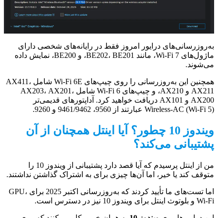
به‌روزرسانی‌های درایور امروز فقط در رایانه‌های شخصی دارای
ماژول‌های Wi-Fi 7، مانند BE202، BE201، و BE200، نمایش داده
می‌شوند.
همچنین این به‌روزرسانی را روی چیپ‌های Wi-Fi 6E شامل AX411،
AX211 و AX210، و چیپ‌های Wi-Fi 6 شامل AX203، AX201،
AX200 و AX101 دریافت خواهید کرد. آداپتورهای قدیمی‌تر
Wireless-AC (Wi-Fi 5) عبارتند از 9560، 9461/9462 و 9260.
ویندوز 10 چطور؟ آیا اینتل همچنان از آن
پشتیبانی می‌کند؟
من از اینتل پرسیدم که آیا قصد دارد پشتیبانی از ویندوز 10 را
متوقف کند یا خیر، اما آن‌ها چیزی برای به اشتراک گذاشتن نداشتند.
اما تست‌های ما تأیید کردند که به‌روزرسانی اکتبر 2025 برای GPU،
Wi-Fi و بلوتوث اینتل برای ویندوز 10 نیز در دسترس است.
این درایورها روی
ویندوز 10
به همان خوبی کار می‌کنند که روی