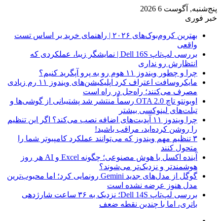
پنج‌شنبه, آگوست 6 2026
خبر فوری
بهترین کروم‌بوک‌های ۲۰۲۶ | راهنمای خرید بر اساس تست
واقعی
بررسی لپ‌تاپ Dell 16S | نمایشگر زیبا، عملکردی که
انتظارش رو نداری
چرا و چطور ویندوز ۱۱ هوم رو به پرو آپگرید کنیم؟
مایکروسافت اعتراف کرد اپلیکیشن‌های ویندوز ۱۱ رم زیادی
مصرف می‌کنند؛ راه‌حل در راه است
اوبونتو تاچ OTA 2.0 رسماً منتشر شد پشتیبانی از گوشی‌ها و
تبلت‌های لینوکسی بیشتر
چرا ویندوز ۱۱ آپدیت‌های اضافه نصب می‌کند؟ اگر این تنظیم
را روشن کرده‌اید، مراقب باشید!
۳ تنظیم مهم ویندوز که می‌توانند عملکرد کامپیوتر شما را
متحول کنند
آینده اکسل با هوش مصنوعی؛ چگونه Excel و AI هر روز
هوشمندتر و نزدیک‌تر می‌شوند؟
گوگل از مدل‌های جدید Gemini رونمایی کرد؛ اما محبوب‌ترین
مدل هنوز عرضه نشده است
بررسی لپ‌تاپ Dell 14S؛ نزدیک به ۳۶ ساعت شارژدهی
باتری، اما با چندین نقطه ضعف
فیس