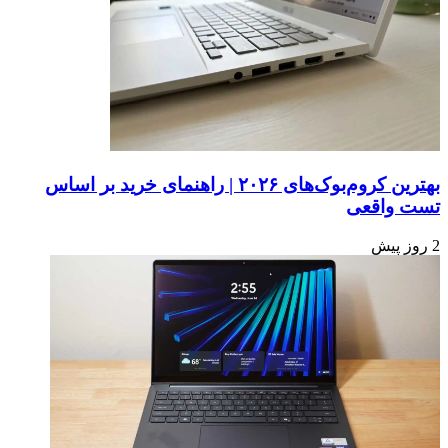
حمل
(Installer)
به
ویندوز
درستی
11
انجام
روی
شد
ویندوز
10
کار
خواهد
کرد.
بهترین کروم‌بوک‌های ۲۰۲۶ | راهنمای خرید بر اساس
تست واقعی
2 روز پیش