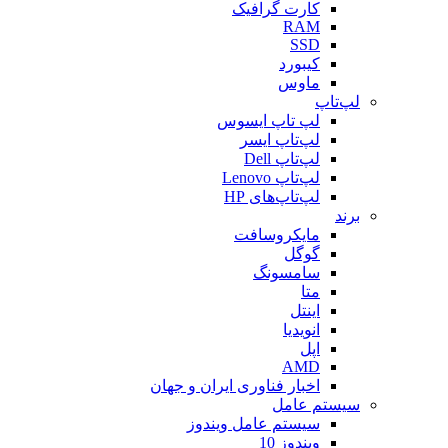
کارت گرافیک
RAM
SSD
کیبورد
ماوس
لپ‌تاپ
لپ تاپ ایسوس
لپ‌تاپ ایسر
لپ‌تاپ Dell
لپ‌تاپ Lenovo
لپ‌تاپ‌های HP
برند
مایکروسافت
گوگل
سامسونگ
متا
اینتل
انویدیا
اپل
AMD
اخبار فناوری ایران و جهان
سیستم عامل
سیستم عامل ویندوز
ویندوز 10