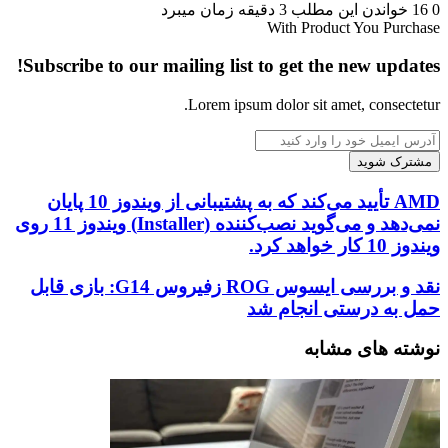
0
16
خواندن این مطلب 3 دقیقه زمان میبرد
With Product You Purchase
Subscribe to our mailing list to get the new updates!
Lorem ipsum dolor sit amet, consectetur.
آدرس
ایمیل
خود
را
AMD
AMD تأیید می‌کند که به پشتیبانی از ویندوز 10 پایان
وارد
تأیید
نمی‌دهد و می‌گوید نصب‌کننده (Installer) ویندوز 11 روی
کنید
می‌کند
ویندوز 10 کار خواهد کرد.
که
به
نقد
نقد و بررسی ایسوس ROG زفیروس G14: بازی قابل
پشتیبانی
و
حمل به درستی انجام شد
از
بررسی
ویندوز
ایسوس
نوشته های مشابه
10
ROG
پایان
زفیروس
نمی‌دهد
G14:
و
بازی
می‌گوید
قابل
نصب‌کننده