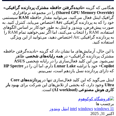
هنگامی که گزینه
«نادیده‌گرفتن حافظه مشترک پردازنده گرافیکی»
(Shared GPU Memory Override)
را در مجموعه نرم‌افزاری
گرافیک اینتل فعال می‌کنید، می‌توانید مقدار حافظه
RAM
سیستمی
خود را که به پردازنده گرافیکی
Arc
اختصاص می‌یابد، کنترل کنید. به
صورت پیش‌فرض، ویندوز و اینتل به طور خودکار بر اساس الگوهای
استفاده، RAM را انتخاب می‌کنند، اما اگر نمی‌خواهید تمام RAM را
به پردازنده گرافیکی Arc اختصاص دهید، می‌توانید از این ویژگی
استفاده کنید.
با این حال، آزمایش‌های ما نشان داد که گزینه «نادیده‌گرفتن حافظه
مشترک پردازنده گرافیکی» در
همه رایانه‌های شخصی
ظاهر
نمی‌شود. من این کلید فعال‌سازی را در رایانه شخصی
ASUS
Copilot+
خود با تراشه
Lunar Lake
دارم، اما آن را در
HP Spectre
که دارای پردازنده نسل یازدهم است، نمی‌بینم.
اینتل می‌گوید که این کلید فعال‌سازی تنها در
پردازنده‌های Core
Ultra
وجود دارد، که بخشی از تلاش‌های این شرکت برای بهبود
بار
کاری هوش مصنوعی (AI workload)
است.
برچسب ها
windows 11
windows
intel
اینتل
ویندوز
اکتبر 31, 2025