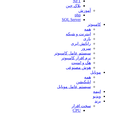
NFT
بلاک چین
آموزش
php
SQL Server
کامپیوتر
همه
اینترنت و شبکه
بازی
رایانش ابری
سرور
سیستم عامل کامپیوتر
نرم افزار کامپیوتر
هک و امنیت
هوش مصنوعی
موبایل
همه
اپلیکیشن
سیستم عامل موبایل
انیمه
ویدیو
برند
سخت افزار
CPU