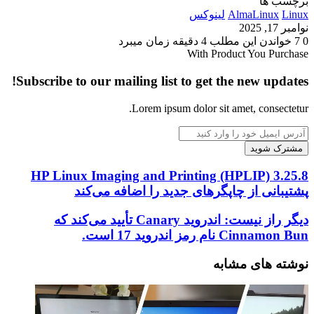
برچسب ها
Linux
AlmaLinux
لینوکس
نوامبر 17, 2025
0
7
خواندن این مطلب 4 دقیقه زمان میبرد
With Product You Purchase
Subscribe to our mailing list to get the new updates!
Lorem ipsum dolor sit amet, consectetur.
آدرس
ایمیل
خود
را
HP
HP Linux Imaging and Printing (HPLIP) 3.25.8
وارد
Linux
پشتیبانی از چاپگرهای جدید را اضافه می‌کند
کنید
Imaging
and
دیگر
دیگر راز نیست: اندروید Canary تأیید می‌کند که
Printing
راز
Cinnamon Bun نام رمز اندروید 17 است.
(HPLIP)
نیست:
3.25.8
اندروید
نوشته های مشابه
پشتیبانی
Canary
از
تأیید
چاپگرهای
می‌کند
جدید
که