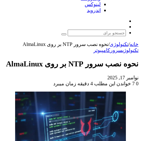
لینوکس
اندروید
نوشته
تغییر
تصادفی
پوسته
جستجو
برای
خانه
/
تکنولوژی
/
نحوه نصب سرور NTP بر روی AlmaLinux
تکنولوژی
سرور
کامپیوتر
نحوه نصب سرور NTP بر روی AlmaLinux
نوامبر 17, 2025
0
7
خواندن این مطلب 4 دقیقه زمان میبرد