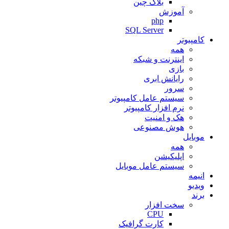
بلاک چین
آموزش
php
SQL Server
کامپیوتر
همه
اینترنت و شبکه
بازی
رایانش ابری
سرور
سیستم عامل کامپیوتر
نرم افزار کامپیوتر
هک و امنیت
هوش مصنوعی
موبایل
همه
اپلیکیشن
سیستم عامل موبایل
انیمه
ویدیو
برند
سخت افزار
CPU
کارت گرافیک