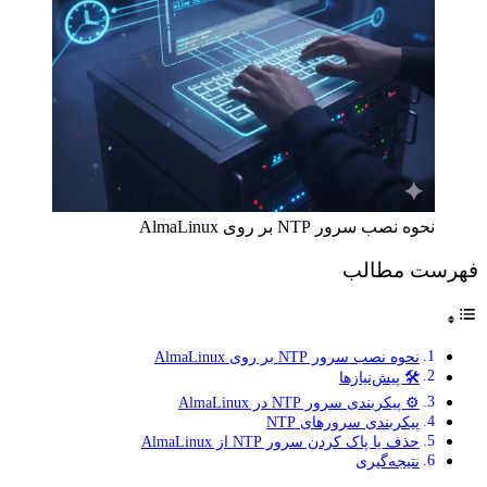
نحوه نصب سرور NTP بر روی AlmaLinux
فهرست مطالب
نحوه نصب سرور NTP بر روی AlmaLinux
🛠️ پیش‌نیازها
⚙️ پیکربندی سرور NTP در AlmaLinux
پیکربندی سرورهای NTP
حذف یا پاک کردن سرور NTP از AlmaLinux
نتیجه‌گیری