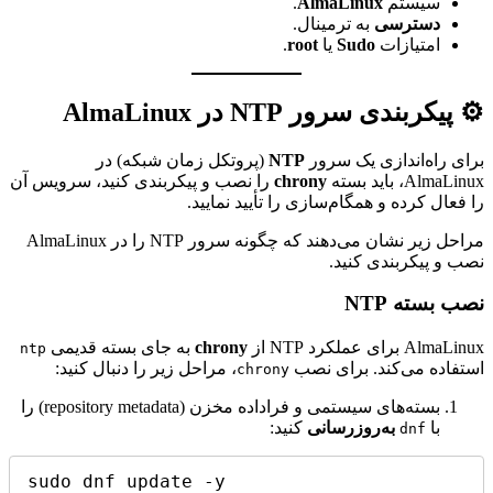
سیستم
AlmaLinux
.
دسترسی
به ترمینال.
امتیازات
Sudo
یا
root
.
⚙️ پیکربندی سرور NTP در AlmaLinux
برای راه‌اندازی یک سرور
NTP
(پروتکل زمان شبکه) در
AlmaLinux، باید بسته
chrony
را نصب و پیکربندی کنید، سرویس آن
را فعال کرده و همگام‌سازی را تأیید نمایید.
مراحل زیر نشان می‌دهند که چگونه سرور NTP را در AlmaLinux
نصب و پیکربندی کنید.
نصب بسته NTP
AlmaLinux برای عملکرد NTP از
chrony
به جای بسته قدیمی
ntp
استفاده می‌کند. برای نصب
، مراحل زیر را دنبال کنید:
chrony
بسته‌های سیستمی و فراداده مخزن (repository metadata) را
با
به‌روزرسانی
کنید:
dnf
sudo dnf update -y