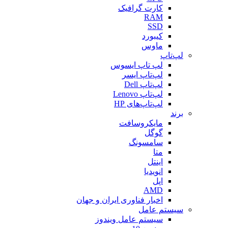
کارت گرافیک
RAM
SSD
کیبورد
ماوس
لپ‌تاپ
لپ تاپ ایسوس
لپ‌تاپ ایسر
لپ‌تاپ Dell
لپ‌تاپ Lenovo
لپ‌تاپ‌های HP
برند
مایکروسافت
گوگل
سامسونگ
متا
اینتل
انویدیا
اپل
AMD
اخبار فناوری ایران و جهان
سیستم عامل
سیستم عامل ویندوز