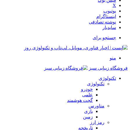
فیس بوک
X
یوتیوب
اینستاگرام
نوشته تصادفی
سایدبار
جستجو برای
منو
فروشگاه زیبایی سبز
تکنولوژی
تکنولوژی
خودرو
علمی
گجت هوشمند
متاورس
بازی
زمین
رمز ارز
تاریخچه