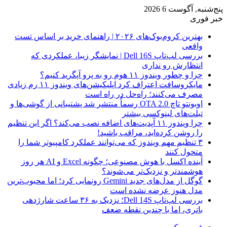
پنج‌شنبه, آگوست 6 2026
خبر فوری
بهترین کروم‌بوک‌های ۲۰۲۶ | راهنمای خرید بر اساس تست
واقعی
بررسی لپ‌تاپ Dell 16S | نمایشگر زیبا، عملکردی که
انتظارش رو نداری
چرا و چطور ویندوز ۱۱ هوم رو به پرو آپگرید کنیم؟
مایکروسافت اعتراف کرد اپلیکیشن‌های ویندوز ۱۱ رم زیادی
مصرف می‌کنند؛ راه‌حل در راه است
اوبونتو تاچ OTA 2.0 رسماً منتشر شد پشتیبانی از گوشی‌ها و
تبلت‌های لینوکسی بیشتر
چرا ویندوز ۱۱ آپدیت‌های اضافه نصب می‌کند؟ اگر این تنظیم
را روشن کرده‌اید، مراقب باشید!
۳ تنظیم مهم ویندوز که می‌توانند عملکرد کامپیوتر شما را
متحول کنند
آینده اکسل با هوش مصنوعی؛ چگونه Excel و AI هر روز
هوشمندتر و نزدیک‌تر می‌شوند؟
گوگل از مدل‌های جدید Gemini رونمایی کرد؛ اما محبوب‌ترین
مدل هنوز عرضه نشده است
بررسی لپ‌تاپ Dell 14S؛ نزدیک به ۳۶ ساعت شارژدهی
باتری، اما با چندین نقطه ضعف