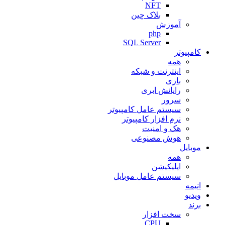
NFT
بلاک چین
آموزش
php
SQL Server
کامپیوتر
همه
اینترنت و شبکه
بازی
رایانش ابری
سرور
سیستم عامل کامپیوتر
نرم افزار کامپیوتر
هک و امنیت
هوش مصنوعی
موبایل
همه
اپلیکیشن
سیستم عامل موبایل
انیمه
ویدیو
برند
سخت افزار
CPU