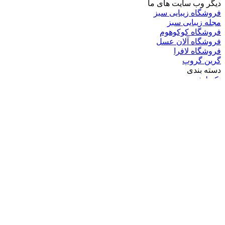
دیگر وب سایت های ما
فروشگاه زیبایی سبز
مجله زیبایی سبز
فروشگاه کوکوهوم
فروشگاه آلان عسل
فروشگاه لافرا
گرین گروپ
دسته بندی
تکنولوژی
کامپیوتر
موبایل
انیمه
ویدیو
برندهای محبوب:
مایکروسافت
اپل
گوگل
سامسونگ
لینوکس
متا
آدرس ایمیل خود را وارد کنید
© کپی‌رایت 2026, تمامی حقوق متعلق است به |
گرین گروپ