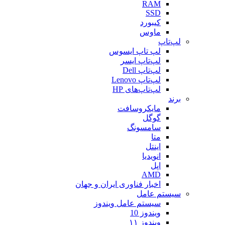
RAM
SSD
کیبورد
ماوس
لپ‌تاپ
لپ تاپ ایسوس
لپ‌تاپ ایسر
لپ‌تاپ Dell
لپ‌تاپ Lenovo
لپ‌تاپ‌های HP
برند
مایکروسافت
گوگل
سامسونگ
متا
اینتل
انویدیا
اپل
AMD
اخبار فناوری ایران و جهان
سیستم عامل
سیستم عامل ویندوز
ویندوز 10
ویندوز ۱۱