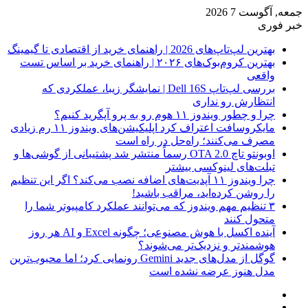
جمعه, آگوست 7 2026
خبر فوری
بهترین لپ‌تاپ‌های 2026 | راهنمای خرید از اقتصادی تا گیمینگ
بهترین کروم‌بوک‌های ۲۰۲۶ | راهنمای خرید بر اساس تست
واقعی
بررسی لپ‌تاپ Dell 16S | نمایشگر زیبا، عملکردی که
انتظارش رو نداری
چرا و چطور ویندوز ۱۱ هوم رو به پرو آپگرید کنیم؟
مایکروسافت اعتراف کرد اپلیکیشن‌های ویندوز ۱۱ رم زیادی
مصرف می‌کنند؛ راه‌حل در راه است
اوبونتو تاچ OTA 2.0 رسماً منتشر شد پشتیبانی از گوشی‌ها و
تبلت‌های لینوکسی بیشتر
چرا ویندوز ۱۱ آپدیت‌های اضافه نصب می‌کند؟ اگر این تنظیم
را روشن کرده‌اید، مراقب باشید!
۳ تنظیم مهم ویندوز که می‌توانند عملکرد کامپیوتر شما را
متحول کنند
آینده اکسل با هوش مصنوعی؛ چگونه Excel و AI هر روز
هوشمندتر و نزدیک‌تر می‌شوند؟
گوگل از مدل‌های جدید Gemini رونمایی کرد؛ اما محبوب‌ترین
مدل هنوز عرضه نشده است
فیس
X
بوک