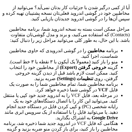
آیا از کمی درگیر شدن با جزئیات کار بدتان نمی‌آید؟ می‌توانید از
مخاطبین خود در گوشی اندروید فعلی‌تان نسخه پشتیبان تهیه کرده و
سپس آن‌ها را در گوشی اندروید جدیدتان بازیابی کنید.
مراحل ممکن است بسته به نسخه اندروید شما، برنامه مخاطبین
(Contacts) که استفاده می‌کنید، و برند و مدل گوشی‌تان متفاوت
باشد. با این حال، به طور کلی می‌توانید مراحل زیر را دنبال کنید:
برنامه
مخاطبین
را در گوشی اندرویدی که حاوی مخاطبین
شماست، اجرا کنید.
منو را باز کنید (معمولاً یک آیکون با ۳ نقطه یا ۳ خط است).
گزینه
خروجی گرفتن (Export)
از مخاطبین خود را انتخاب
کنید. ممکن است لازم باشد قبل از دیدن گزینه خروجی
گرفتن، روی
تنظیمات (Settings)
ضربه بزنید.
برنامه مخاطبین شما، تمام مخاطبین شما را به صورت یک
فایل
VCF
در گوشی شما ذخیره خواهد کرد.
در مرحله بعد، فایل VCF را به اندروید جدید خود کپی یا منتقل
کنید. می‌توانید این کار را با اتصال دستگاه‌های خود به یک
رایانه شخصی (PC) و کپی کردن فایل در دستگاه جدید انجام
دهید. یا می‌توانید فایل را با استفاده از یک سرویس ابری مانند
Google Drive
به اشتراک بگذارید.
هنگامی که فایل VCF در اندروید جدید شما ذخیره شد، برنامه
مخاطبین را باز کنید، برای باز کردن منو ضربه بزنید و گزینه