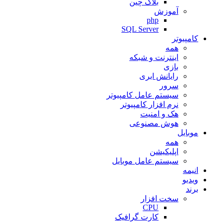
بلاک چین
آموزش
php
SQL Server
کامپیوتر
همه
اینترنت و شبکه
بازی
رایانش ابری
سرور
سیستم عامل کامپیوتر
نرم افزار کامپیوتر
هک و امنیت
هوش مصنوعی
موبایل
همه
اپلیکیشن
سیستم عامل موبایل
انیمه
ویدیو
برند
سخت افزار
CPU
کارت گرافیک