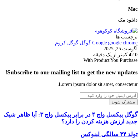
Mac
دانلود مک
برچسب ها
google chrome
Google
گوگل
گوگل کروم
آگوست 25, 2025
0
42
کمتر از یک دقیقه
With Product You Purchase
Subscribe to our mailing list to get the new updates!
Lorem ipsum dolor sit amet, consectetur.
آدرس
ایمیل
خود
را
گوگل
گوگل پیکسل واچ ۴ در برابر پیکسل واچ ۳: آیا ظاهر شیک
وارد
پیکسل
جدید ارزش هزینه کردن را دارد؟
کنید
واچ
۴
تولد
تولد ۳۴ سالگی لینوکس
در
۳۴