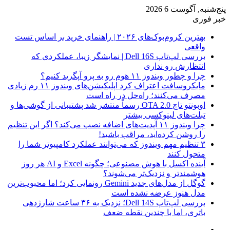
پنج‌شنبه, آگوست 6 2026
خبر فوری
بهترین کروم‌بوک‌های ۲۰۲۶ | راهنمای خرید بر اساس تست
واقعی
بررسی لپ‌تاپ Dell 16S | نمایشگر زیبا، عملکردی که
انتظارش رو نداری
چرا و چطور ویندوز ۱۱ هوم رو به پرو آپگرید کنیم؟
مایکروسافت اعتراف کرد اپلیکیشن‌های ویندوز ۱۱ رم زیادی
مصرف می‌کنند؛ راه‌حل در راه است
اوبونتو تاچ OTA 2.0 رسماً منتشر شد پشتیبانی از گوشی‌ها و
تبلت‌های لینوکسی بیشتر
چرا ویندوز ۱۱ آپدیت‌های اضافه نصب می‌کند؟ اگر این تنظیم
را روشن کرده‌اید، مراقب باشید!
۳ تنظیم مهم ویندوز که می‌توانند عملکرد کامپیوتر شما را
متحول کنند
آینده اکسل با هوش مصنوعی؛ چگونه Excel و AI هر روز
هوشمندتر و نزدیک‌تر می‌شوند؟
گوگل از مدل‌های جدید Gemini رونمایی کرد؛ اما محبوب‌ترین
مدل هنوز عرضه نشده است
بررسی لپ‌تاپ Dell 14S؛ نزدیک به ۳۶ ساعت شارژدهی
باتری، اما با چندین نقطه ضعف
فیس