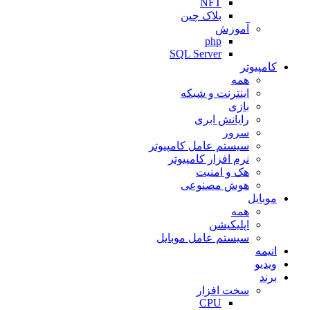
NFT
بلاک چین
آموزش
php
SQL Server
کامپیوتر
همه
اینترنت و شبکه
بازی
رایانش ابری
سرور
سیستم عامل کامپیوتر
نرم افزار کامپیوتر
هک و امنیت
هوش مصنوعی
موبایل
همه
اپلیکیشن
سیستم عامل موبایل
انیمه
ویدیو
برند
سخت افزار
CPU