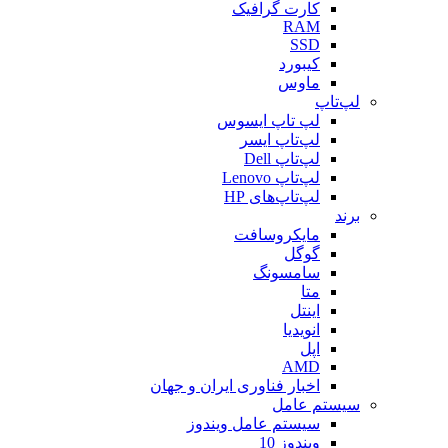
کارت گرافیک
RAM
SSD
کیبورد
ماوس
لپ‌تاپ
لپ تاپ ایسوس
لپ‌تاپ ایسر
لپ‌تاپ Dell
لپ‌تاپ Lenovo
لپ‌تاپ‌های HP
برند
مایکروسافت
گوگل
سامسونگ
متا
اینتل
انویدیا
اپل
AMD
اخبار فناوری ایران و جهان
سیستم عامل
سیستم عامل ویندوز
ویندوز 10