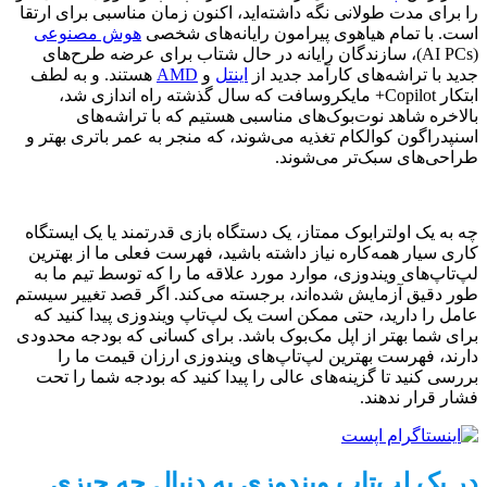
را برای مدت طولانی نگه داشته‌اید، اکنون زمان مناسبی برای ارتقا
است. با تمام هیاهوی پیرامون رایانه‌های شخصی
هوش مصنوعی
(AI PCs)، سازندگان رایانه در حال شتاب برای عرضه طرح‌های
جدید با تراشه‌های کارآمد جدید از
اینتل
و
AMD
هستند. و به لطف
ابتکار Copilot+ مایکروسافت که سال گذشته راه اندازی شد،
بالاخره شاهد نوت‌بوک‌های مناسبی هستیم که با تراشه‌های
اسنپدراگون کوالکام تغذیه می‌شوند، که منجر به عمر باتری بهتر و
طراحی‌های سبک‌تر می‌شوند.
چه به یک اولترابوک ممتاز، یک دستگاه بازی قدرتمند یا یک ایستگاه
کاری سیار همه‌کاره نیاز داشته باشید، فهرست فعلی ما از بهترین
لپ‌تاپ‌های ویندوزی، موارد مورد علاقه ما را که توسط تیم ما به
طور دقیق آزمایش شده‌اند، برجسته می‌کند. اگر قصد تغییر سیستم
عامل را دارید، حتی ممکن است یک لپ‌تاپ ویندوزی پیدا کنید که
برای شما بهتر از اپل مک‌بوک باشد. برای کسانی که بودجه محدودی
دارند، فهرست بهترین لپ‌تاپ‌های ویندوزی ارزان قیمت ما را
بررسی کنید تا گزینه‌های عالی را پیدا کنید که بودجه شما را تحت
فشار قرار ندهند.
در یک لپ‌تاپ ویندوزی به دنبال چه چیزی