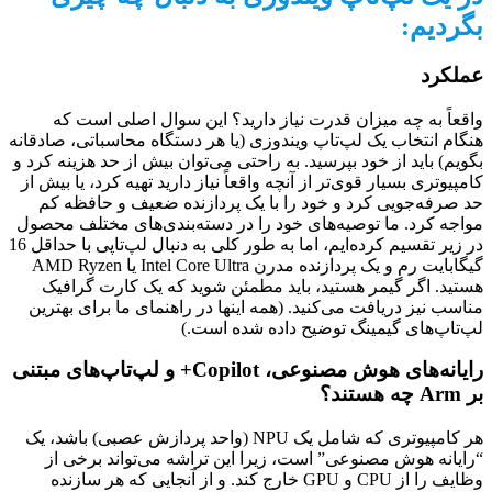
بگردیم:
عملکرد
واقعاً به چه میزان قدرت نیاز دارید؟ این سوال اصلی است که
هنگام انتخاب یک لپ‌تاپ ویندوزی (یا هر دستگاه محاسباتی، صادقانه
بگویم) باید از خود بپرسید. به راحتی می‌توان بیش از حد هزینه کرد و
کامپیوتری بسیار قوی‌تر از آنچه واقعاً نیاز دارید تهیه کرد، یا بیش از
حد صرفه‌جویی کرد و خود را با یک پردازنده ضعیف و حافظه کم
مواجه کرد. ما توصیه‌های خود را در دسته‌بندی‌های مختلف محصول
در زیر تقسیم کرده‌ایم، اما به طور کلی به دنبال لپ‌تاپی با حداقل 16
گیگابایت رم و یک پردازنده مدرن Intel Core Ultra یا AMD Ryzen
هستید. اگر گیمر هستید، باید مطمئن شوید که یک کارت گرافیک
مناسب نیز دریافت می‌کنید. (همه اینها در راهنمای ما برای بهترین
لپ‌تاپ‌های گیمینگ توضیح داده شده است.)
رایانه‌های هوش مصنوعی، Copilot+ و لپ‌تاپ‌های مبتنی
بر Arm چه هستند؟
هر کامپیوتری که شامل یک NPU (واحد پردازش عصبی) باشد، یک
“رایانه هوش مصنوعی” است، زیرا این تراشه می‌تواند برخی از
وظایف را از CPU و GPU خارج کند. و از آنجایی که هر سازنده