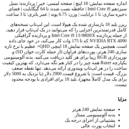
اندازه صفحه نمایش: 18 اینچ | صفحه لمسی: خیر | پردازنده: نسل
سیزدهم Intel Core i9 | حافظه نصب شده: تا 64 گیگابایت | فضای
ذخیره سازی: تا 1 ترابایت | وزن: 6.75 پوند | عمر باتری: تا 3 ساعت
ریزر بلید 18 بازسازی شده یک هیولا است. این لپ‌تاپ نسخه‌های
کامل قدرتمندترین اجزایی را که می‌توانید در یک لپ‌تاپ قرار دهید،
از جمله پردازنده Intel Core i9 13-980HX و پردازنده گرافیکی
NVIDIA RTX 4090 که تا 175 وات کار می‌کند، در خود جای داده
است. همچنین یک صفحه نمایش 18 اینچی QHD+ عظیم با نرخ تازه
سازی 240 هرتز، پورت‌های فراوان (از جمله کارت خوان SD) و
نورپردازی RGB زیبا برای هر کلید دریافت می‌کنید. بدنه آلومینیومی
یکپارچه Razer همه چیز را در کنار هم نگه می‌دارد، که بهترین کیفیت
ساخت را در هر لپ‌تاپ ویندوزی ارائه می‌دهد. تنها نقطه ضعف
بزرگ، قیمت است: با شروع قیمت 2900 دلار (یا نزدیک به 5000 دلار
برای یک مدل کاملاً مجهز)، بلید 18 برای افرادی با بودجه محدود
نیست.
مزایا
صفحه نمایش 240 هرتز
بدنه آلومینیومی ممتاز
پشتیبانی از اجزای درجه یک
انتخاب پورت عالی