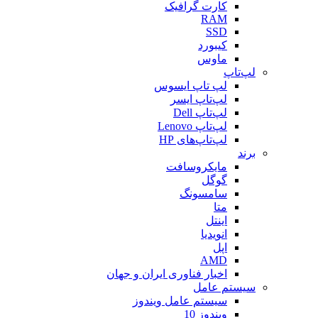
کارت گرافیک
RAM
SSD
کیبورد
ماوس
لپ‌تاپ
لپ تاپ ایسوس
لپ‌تاپ ایسر
لپ‌تاپ Dell
لپ‌تاپ Lenovo
لپ‌تاپ‌های HP
برند
مایکروسافت
گوگل
سامسونگ
متا
اینتل
انویدیا
اپل
AMD
اخبار فناوری ایران و جهان
سیستم عامل
سیستم عامل ویندوز
ویندوز 10