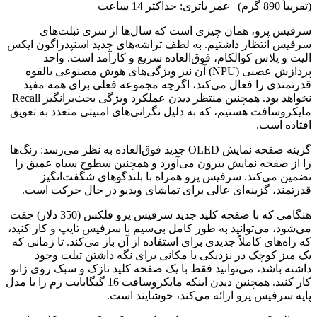
(تقریباً 890 گرم) | عمر باتری: حداکثر 14 ساعت
سرفیس پرو، همان چیزی است که سال‌ها از سری تبلت‌های
سرفیس انتظار داشتیم. به لطف تراشه‌های جدید اسنپدراگون ایکس
الیت و پلاس کوالکام، فوق‌العاده سریع و کارآمد است. واحد
پردازش عصبی (NPU) آن نیز ویژگی‌های هوش مصنوعی بالقوه
قدرتمندی را فعال می‌کند، اگرچه مجموعه فعلی برای همه مفید
نخواهد بود. همچنین منتظر دیدن عملکرد ویژگی بحث‌برانگیز Recall
مایکروسافت هستیم، که به دلیل نگرانی‌های امنیتی متعدد به تعویق
افتاده است.
گزینه صفحه نمایش OLED جدید فوق‌العاده به نظر می‌رسد: رنگ‌ها
را از صفحه نمایش بیرون می‌آورد و همچنین سطوح سیاه عمیق را
تضمین می‌کند. سرفیس پرو همراه با بلندگوهای شگفت‌انگیز
قدرتمند، گزینه‌ای عالی برای تماشای ویدیو در حال حرکت است.
هنگامی که با صفحه کلید جدید سرفیس پرو فلکس (350 دلار) جفت
می‌شود، می‌توانید به طور کامل بی‌سیم با سرفیس تایپ و کار کنید،
که راه‌های کاملاً جدیدی برای استفاده از آن باز می‌کند. تا زمانی که
یک میز کوچک در نزدیکی یا مکانی برای نگه داشتن تبلت وجود
داشته باشد، می‌توانید فقط با یک صفحه کلید نازک و سبک روی زانو
کار کنید. همچنین دیدن اینکه مایکروسافت 16 گیگابایت رم را با مدل
پایه سرفیس پرو ارائه می‌کند، خوشایند است.