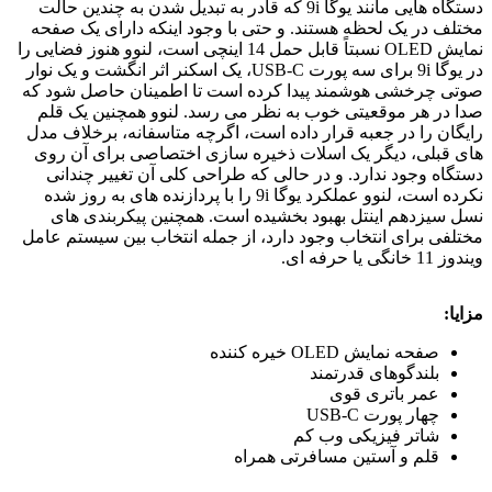
دستگاه هایی مانند یوگا 9i که قادر به تبدیل شدن به چندین حالت
مختلف در یک لحظه هستند. و حتی با وجود اینکه دارای یک صفحه
نمایش OLED نسبتاً قابل حمل 14 اینچی است، لنوو هنوز فضایی را
در یوگا 9i برای سه پورت USB-C، یک اسکنر اثر انگشت و یک نوار
صوتی چرخشی هوشمند پیدا کرده است تا اطمینان حاصل شود که
صدا در هر موقعیتی خوب به نظر می رسد. لنوو همچنین یک قلم
رایگان را در جعبه قرار داده است، اگرچه متاسفانه، برخلاف مدل
های قبلی، دیگر یک اسلات ذخیره سازی اختصاصی برای آن روی
دستگاه وجود ندارد. و در حالی که طراحی کلی آن تغییر چندانی
نکرده است، لنوو عملکرد یوگا 9i را با پردازنده های به روز شده
نسل سیزدهم اینتل بهبود بخشیده است. همچنین پیکربندی های
مختلفی برای انتخاب وجود دارد، از جمله انتخاب بین سیستم عامل
ویندوز 11 خانگی یا حرفه ای.
مزایا:
صفحه نمایش OLED خیره کننده
بلندگوهای قدرتمند
عمر باتری قوی
چهار پورت USB-C
شاتر فیزیکی وب کم
قلم و آستین مسافرتی همراه