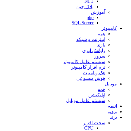
NFT
بلاک چین
آموزش
php
SQL Server
کامپیوتر
همه
اینترنت و شبکه
بازی
رایانش ابری
سرور
سیستم عامل کامپیوتر
نرم افزار کامپیوتر
هک و امنیت
هوش مصنوعی
موبایل
همه
اپلیکیشن
سیستم عامل موبایل
انیمه
ویدیو
برند
سخت افزار
CPU