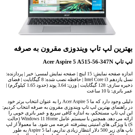
بهترین لپ تاپ ویندوزی مقرون به صرفه
لپ تاپ Acer Aspire 5 A515-56-347N
اندازه صفحه نمایش: 15 اینچ | صفحه نمایش لمسی: خیر | پردازنده:
نسل یازدهم Intel Core i3 | حافظه نصب شده: 8 گیگابایت | فضای
ذخیره سازی: 128 گیگابایت | وزن: 3.64 پوند (حدود 1.65 کیلوگرم) |
عمر باتری: تا 10 ساعت
دلیلی وجود دارد که ما Acer Aspire 5 را به عنوان انتخاب برتر خود
در راهنمای بهترین لپ تاپ ویندوزی مقرون به صرفه انتخاب کردیم:
این لپ تاپ مستحکم، به اندازه کافی سریع و عمر باتری خوبی را
ارائه می دهد. همچنین با سیستم عامل Windows 11 Home (حالت
S) با ویژگی های امنیتی پیشرفته عرضه می شود. ما معمولاً از لپ
تاپ های زیر 500 دلار انتظار زیادی نداریم، اما Aspire 5 به طور