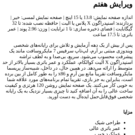
ویرایش هفتم
اندازه صفحه نمایش: 13.8 یا 15 اینچ | صفحه نمایش لمسی: خیر |
پردازنده: اسنپدراگون X پلاس یا الیت | حافظه نصب شده: تا 32
گیگابایت | فضای ذخیره سازی: تا 1 ترابایت | وزن: 2.96 پوند | عمر
باتری: تا 17.5 ساعت
پس از بیش از یک دهه آزمایش و تلاش برای رایانه‌های شخصی
ویندوزی مبتنی بر آرم، لپ‌تاپ سرفیس 7 مایکروسافت مانند یک
پیشرفت محسوب می‌شود. سریع، بی‌صدا و به لطف تراشه
اسنپدراگون X الیت کوالکام، عملکرد و عمر باتری بسیار بالاتر از حد
متوسط را ارائه می‌دهد. در همین حال، در داخل، شبیه‌ساز پریسما
مایکروسافت تقریباً مانع بین آرم و x86 را به طور کامل از بین برده
است، بنابراین به جز بازی، تقریباً تمام برنامه‌های مورد علاقه شما
به خوبی کار می‌کنند. یک صفحه نمایش روشن 120 هرتزی و کیفیت
ساخت عالی را به آن اضافه کنید تا چیزی بسیار نزدیک به یک رایانه
شخصی فوق‌قابل‌حمل ایده‌آل به دست آورید.
مزایا
طراحی شیک
عمر باتری عالی
عملکرد خوب