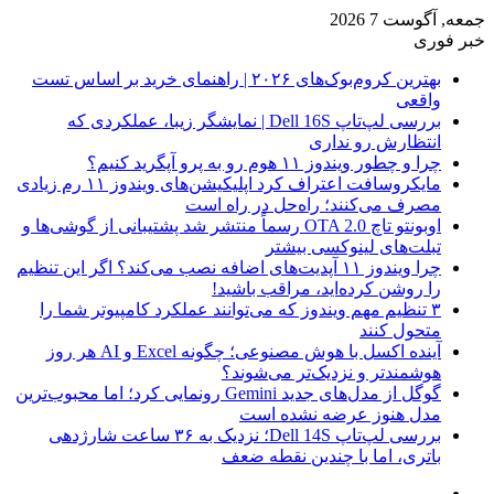
جمعه, آگوست 7 2026
خبر فوری
بهترین کروم‌بوک‌های ۲۰۲۶ | راهنمای خرید بر اساس تست
واقعی
بررسی لپ‌تاپ Dell 16S | نمایشگر زیبا، عملکردی که
انتظارش رو نداری
چرا و چطور ویندوز ۱۱ هوم رو به پرو آپگرید کنیم؟
مایکروسافت اعتراف کرد اپلیکیشن‌های ویندوز ۱۱ رم زیادی
مصرف می‌کنند؛ راه‌حل در راه است
اوبونتو تاچ OTA 2.0 رسماً منتشر شد پشتیبانی از گوشی‌ها و
تبلت‌های لینوکسی بیشتر
چرا ویندوز ۱۱ آپدیت‌های اضافه نصب می‌کند؟ اگر این تنظیم
را روشن کرده‌اید، مراقب باشید!
۳ تنظیم مهم ویندوز که می‌توانند عملکرد کامپیوتر شما را
متحول کنند
آینده اکسل با هوش مصنوعی؛ چگونه Excel و AI هر روز
هوشمندتر و نزدیک‌تر می‌شوند؟
گوگل از مدل‌های جدید Gemini رونمایی کرد؛ اما محبوب‌ترین
مدل هنوز عرضه نشده است
بررسی لپ‌تاپ Dell 14S؛ نزدیک به ۳۶ ساعت شارژدهی
باتری، اما با چندین نقطه ضعف
فیس