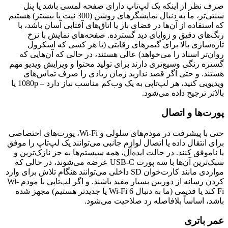
صرف نظر از اینکه یک لپ‌تاپ دارای صفحه لمسی باشد یا پنل
سنتی‌تر، ما به دنبال نمایشگرهای روشن (300 نیت یا بیشتر) هستیم
که استفاده از آن‌ها در فضای باز یا اتاق‌های آفتابی آسان باشد، با
رنگ‌های دقیق و زوایای دید گسترده. صفحه‌های نمایش با نرخ
تازه‌سازی بالا برای گیمرهای رقابتی (یا هر کسی که اسکرول
روان‌تر اسناد را می‌خواهد) عالی هستند، در حالی که آن‌هایی که
گستره رنگی وسیع‌تری دارند برای تولید محتوا و ویرایش ویدیو مهم
هستند. و حتی اگر قصد ندارید زمان زیادی را صرف تماس‌های
ویدیویی کنید، هر لپ‌تاپی به یک وب‌کم مناسب نیاز دارد – 1080p یا
بالاتر ترجیح داده می‌شود.
پورت‌ها و اتصال
حتی با پیشرفت در مودم‌های سلولی و Wi-Fi، پورت‌های اختصاصی
برای انتقال داده یا اتصال لوازم جانبی می‌توانند یک لپ‌تاپ را موفق
یا ناموفق کنند. در حالت ایده‌آل، همه سیستم‌ها به جز نازک‌ترین و
سبک‌ترین آن‌ها با سه پورت USB-C عرضه می‌شوند، در حالی که
مواردی مانند کارت‌خوان SD داخلی می‌توانند هنگام تلاش برای وارد
کردن رسانه از دوربین بسیار مفید باشند. و اگر لپ‌تاپی با مودم Wi-
Fi کند یا قدیمی (ما به دنبال Wi-Fi 6 یا جدیدتر هستیم) مجهز شده
باشد، اساساً بلافاصله رد صلاحیت می‌شود.
عمر باتری