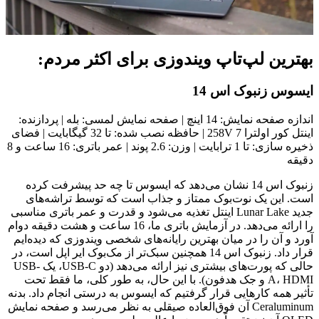
بهترین لپ‌تاپ ویندوزی برای اکثر مردم:
ایسوس زنبوک اس 14
اندازه صفحه نمایش: 14 اینچ | صفحه نمایش لمسی: بله | پردازنده:
اینتل کور اولترا 7 258V | حافظه نصب شده: تا 32 گیگابایت | فضای
ذخیره سازی: تا 1 ترابایت | وزن: 2.6 پوند | عمر باتری: 16 ساعت و 8
دقیقه
زنبوک اس 14 نشان می‌دهد که ایسوس تا چه حد پیشرفت کرده
است. این یک نوت‌بوک ممتاز و جذاب است که توسط تراشه‌های
جدید Lunar Lake اینتل تغذیه می‌شود و قدرت و عمر باتری مناسبی
را ارائه می‌دهد. در آزمایش باتری ما، 16 ساعت و هشت دقیقه دوام
آورد و آن را در میان بهترین رایانه‌های شخصی ویندوزی که دیده‌ایم
قرار داد. زنبوک اس 14 همچنین سبک‌تر از مک‌بوک ایر اپل است، در
حالی که پورت‌های بیشتری نیز ارائه می‌دهد (دو USB-C، یک USB-
A، HDMI و جک هدفون). با این حال، به طور کلی، ما فقط تحت
تأثیر همه کارهایی قرار گرفتیم که ایسوس به درستی انجام داد. بدنه
Ceraluminum آن فوق‌العاده صیقلی به نظر می‌رسد و صفحه نمایش