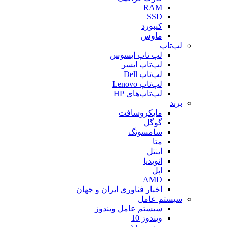
RAM
SSD
کیبورد
ماوس
لپ‌تاپ
لپ تاپ ایسوس
لپ‌تاپ ایسر
لپ‌تاپ Dell
لپ‌تاپ Lenovo
لپ‌تاپ‌های HP
برند
مایکروسافت
گوگل
سامسونگ
متا
اینتل
انویدیا
اپل
AMD
اخبار فناوری ایران و جهان
سیستم عامل
سیستم عامل ویندوز
ویندوز 10