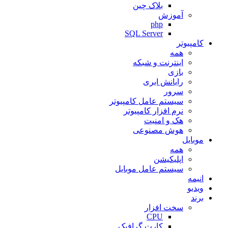
بلاک چین
آموزش
php
SQL Server
کامپیوتر
همه
اینترنت و شبکه
بازی
رایانش ابری
سرور
سیستم عامل کامپیوتر
نرم افزار کامپیوتر
هک و امنیت
هوش مصنوعی
موبایل
همه
اپلیکیشن
سیستم عامل موبایل
انیمه
ویدیو
برند
سخت افزار
CPU
کارت گرافیک