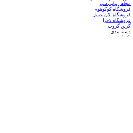
مجله زیبایی سبز
فروشگاه کوکوهوم
فروشگاه آلان عسل
فروشگاه لافرا
گرین گروپ
دسته بندی
تکنولوژی
کامپیوتر
موبایل
انیمه
ویدیو
برندهای محبوب:
مایکروسافت
اپل
گوگل
سامسونگ
لینوکس
متا
آدرس ایمیل خود را وارد کنید
© کپی‌رایت 2026, تمامی حقوق متعلق است به |
گرین گروپ