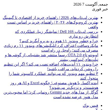
جمعه, آگوست 7 2026
خبر فوری
بهترین لپ‌تاپ‌های 2026 | راهنمای خرید از اقتصادی تا گیمینگ
بهترین کروم‌بوک‌های ۲۰۲۶ | راهنمای خرید بر اساس تست
واقعی
بررسی لپ‌تاپ Dell 16S | نمایشگر زیبا، عملکردی که
انتظارش رو نداری
چرا و چطور ویندوز ۱۱ هوم رو به پرو آپگرید کنیم؟
مایکروسافت اعتراف کرد اپلیکیشن‌های ویندوز ۱۱ رم زیادی
مصرف می‌کنند؛ راه‌حل در راه است
اوبونتو تاچ OTA 2.0 رسماً منتشر شد پشتیبانی از گوشی‌ها و
تبلت‌های لینوکسی بیشتر
چرا ویندوز ۱۱ آپدیت‌های اضافه نصب می‌کند؟ اگر این تنظیم
را روشن کرده‌اید، مراقب باشید!
۳ تنظیم مهم ویندوز که می‌توانند عملکرد کامپیوتر شما را
متحول کنند
آینده اکسل با هوش مصنوعی؛ چگونه Excel و AI هر روز
هوشمندتر و نزدیک‌تر می‌شوند؟
گوگل از مدل‌های جدید Gemini رونمایی کرد؛ اما محبوب‌ترین
مدل هنوز عرضه نشده است
فیس بوک
X