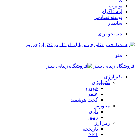
یوتیوب
اینستاگرام
نوشته تصادفی
سایدبار
جستجو برای
منو
فروشگاه زیبایی سبز
تکنولوژی
تکنولوژی
خودرو
علمی
گجت هوشمند
متاورس
بازی
زمین
رمز ارز
تاریخچه
NFT