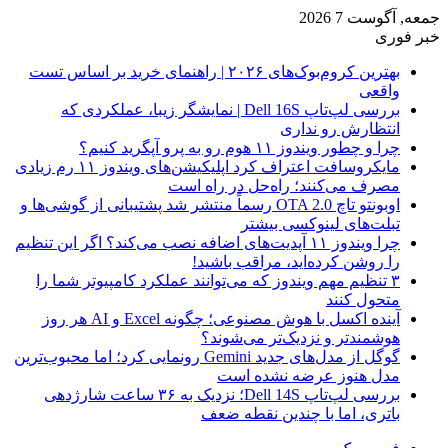
جمعه, آگوست 7 2026
خبر فوری
بهترین کروم‌بوک‌های ۲۰۲۶ | راهنمای خرید بر اساس تست
واقعی
بررسی لپ‌تاپ Dell 16S | نمایشگر زیبا، عملکردی که
انتظارش رو نداری
چرا و چطور ویندوز ۱۱ هوم رو به پرو آپگرید کنیم؟
مایکروسافت اعتراف کرد اپلیکیشن‌های ویندوز ۱۱ رم زیادی
مصرف می‌کنند؛ راه‌حل در راه است
اوبونتو تاچ OTA 2.0 رسماً منتشر شد پشتیبانی از گوشی‌ها و
تبلت‌های لینوکسی بیشتر
چرا ویندوز ۱۱ آپدیت‌های اضافه نصب می‌کند؟ اگر این تنظیم
را روشن کرده‌اید، مراقب باشید!
۳ تنظیم مهم ویندوز که می‌توانند عملکرد کامپیوتر شما را
متحول کنند
آینده اکسل با هوش مصنوعی؛ چگونه Excel و AI هر روز
هوشمندتر و نزدیک‌تر می‌شوند؟
گوگل از مدل‌های جدید Gemini رونمایی کرد؛ اما محبوب‌ترین
مدل هنوز عرضه نشده است
بررسی لپ‌تاپ Dell 14S؛ نزدیک به ۳۶ ساعت شارژدهی
باتری، اما با چندین نقطه ضعف