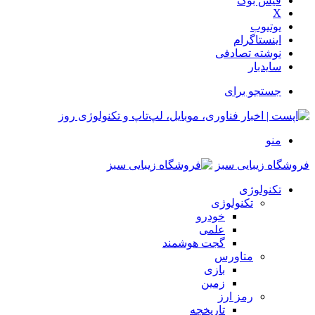
فیس بوک
X
یوتیوب
اینستاگرام
نوشته تصادفی
سایدبار
جستجو برای
منو
فروشگاه زیبایی سبز
تکنولوژی
تکنولوژی
خودرو
علمی
گجت هوشمند
متاورس
بازی
زمین
رمز ارز
تاریخچه