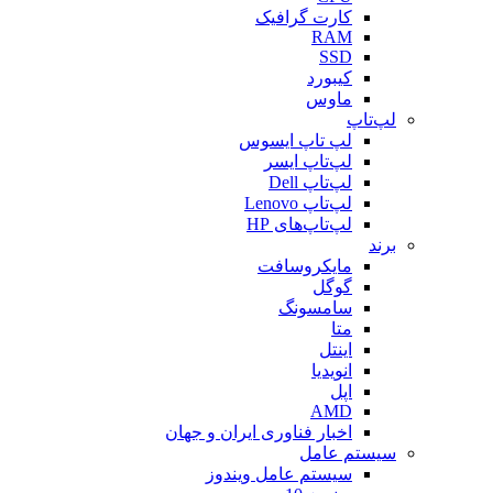
کارت گرافیک
RAM
SSD
کیبورد
ماوس
لپ‌تاپ
لپ تاپ ایسوس
لپ‌تاپ ایسر
لپ‌تاپ Dell
لپ‌تاپ Lenovo
لپ‌تاپ‌های HP
برند
مایکروسافت
گوگل
سامسونگ
متا
اینتل
انویدیا
اپل
AMD
اخبار فناوری ایران و جهان
سیستم عامل
سیستم عامل ویندوز