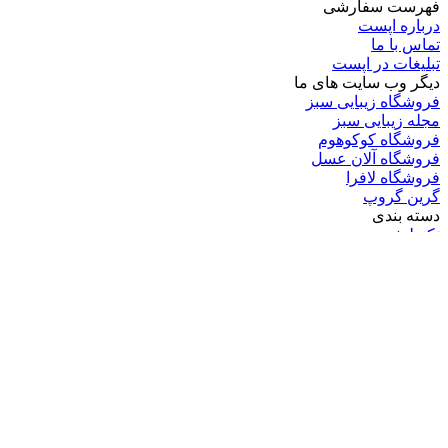
فهرست سفارشی
درباره اپست
تماس با ما
تبلیغات در اپست
دیگر وب سایت های ما
فروشگاه زیبایی سبز
مجله زیبایی سبز
فروشگاه کوکوهوم
فروشگاه آلان عسل
فروشگاه لافرا
گرین گروپ
دسته بندی
تکنولوژی
کامپیوتر
موبایل
انیمه
ویدیو
برندهای محبوب:
مایکروسافت
اپل
گوگل
سامسونگ
لینوکس