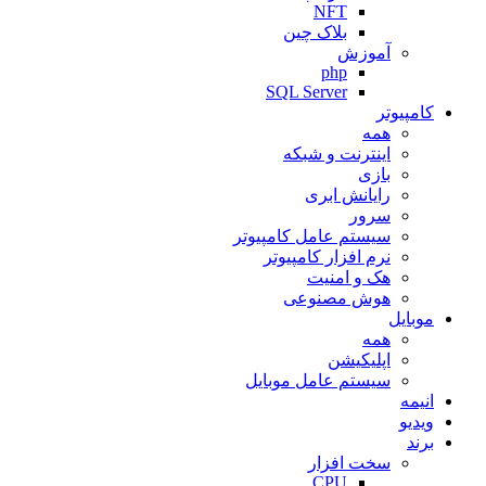
NFT
بلاک چین
آموزش
php
SQL Server
کامپیوتر
همه
اینترنت و شبکه
بازی
رایانش ابری
سرور
سیستم عامل کامپیوتر
نرم افزار کامپیوتر
هک و امنیت
هوش مصنوعی
موبایل
همه
اپلیکیشن
سیستم عامل موبایل
انیمه
ویدیو
برند
سخت افزار
CPU