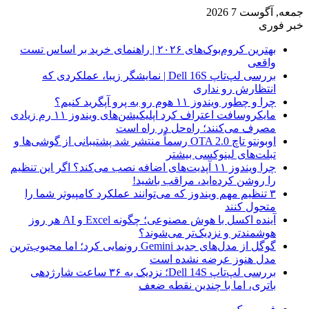
جمعه, آگوست 7 2026
خبر فوری
بهترین کروم‌بوک‌های ۲۰۲۶ | راهنمای خرید بر اساس تست
واقعی
بررسی لپ‌تاپ Dell 16S | نمایشگر زیبا، عملکردی که
انتظارش رو نداری
چرا و چطور ویندوز ۱۱ هوم رو به پرو آپگرید کنیم؟
مایکروسافت اعتراف کرد اپلیکیشن‌های ویندوز ۱۱ رم زیادی
مصرف می‌کنند؛ راه‌حل در راه است
اوبونتو تاچ OTA 2.0 رسماً منتشر شد پشتیبانی از گوشی‌ها و
تبلت‌های لینوکسی بیشتر
چرا ویندوز ۱۱ آپدیت‌های اضافه نصب می‌کند؟ اگر این تنظیم
را روشن کرده‌اید، مراقب باشید!
۳ تنظیم مهم ویندوز که می‌توانند عملکرد کامپیوتر شما را
متحول کنند
آینده اکسل با هوش مصنوعی؛ چگونه Excel و AI هر روز
هوشمندتر و نزدیک‌تر می‌شوند؟
گوگل از مدل‌های جدید Gemini رونمایی کرد؛ اما محبوب‌ترین
مدل هنوز عرضه نشده است
بررسی لپ‌تاپ Dell 14S؛ نزدیک به ۳۶ ساعت شارژدهی
باتری، اما با چندین نقطه ضعف