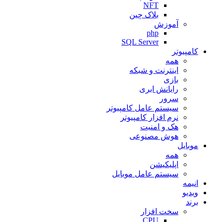
NFT
بلاک چین
آموزش
php
SQL Server
کامپیوتر
همه
اینترنت و شبکه
بازی
رایانش ابری
سرور
سیستم عامل کامپیوتر
نرم افزار کامپیوتر
هک و امنیت
هوش مصنوعی
موبایل
همه
اپلیکیشن
سیستم عامل موبایل
انیمه
ویدیو
برند
سخت افزار
CPU