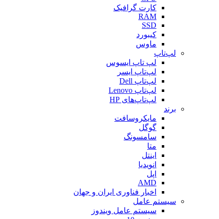
کارت گرافیک
RAM
SSD
کیبورد
ماوس
لپ‌تاپ
لپ تاپ ایسوس
لپ‌تاپ ایسر
لپ‌تاپ Dell
لپ‌تاپ Lenovo
لپ‌تاپ‌های HP
برند
مایکروسافت
گوگل
سامسونگ
متا
اینتل
انویدیا
اپل
AMD
اخبار فناوری ایران و جهان
سیستم عامل
سیستم عامل ویندوز