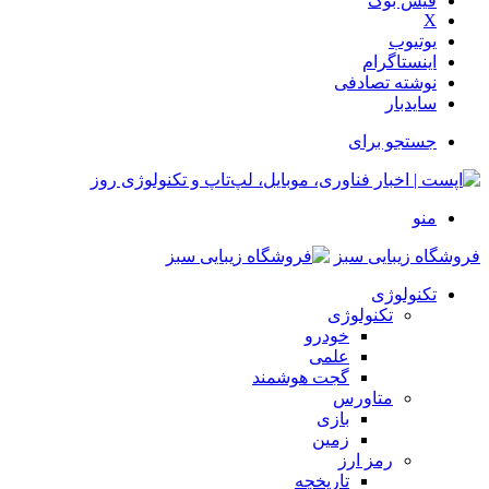
فیس بوک
X
یوتیوب
اینستاگرام
نوشته تصادفی
سایدبار
جستجو برای
منو
فروشگاه زیبایی سبز
تکنولوژی
تکنولوژی
خودرو
علمی
گجت هوشمند
متاورس
بازی
زمین
رمز ارز
تاریخچه