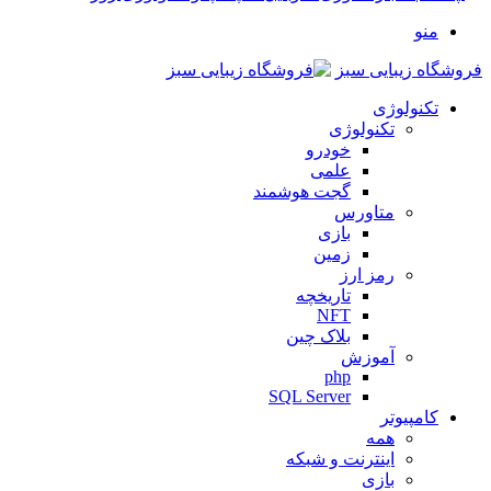
منو
فروشگاه زیبایی سبز
تکنولوژی
تکنولوژی
خودرو
علمی
گجت هوشمند
متاورس
بازی
زمین
رمز ارز
تاریخچه
NFT
بلاک چین
آموزش
php
SQL Server
کامپیوتر
همه
اینترنت و شبکه
بازی