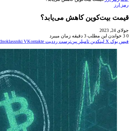
رمز ارز
قیمت بیت‌کوین کاهش می‌یابد؟
جولای 24, 2023
0
3
خواندن این مطلب 3 دقیقه زمان میبرد
فیس بوک
X
لینکدین
‫تامبلر
‫پین‌ترست
‫رددیت
‫VKontakte
dnoklassniki