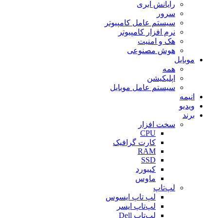
رایانش ابری
سرور
سیستم عامل کامپیوتر
نرم افزار کامپیوتر
هک و امنیت
هوش مصنوعی
موبایل
همه
اپلیکیشن
سیستم عامل موبایل
انیمه
ویدیو
برند
سخت افزار
CPU
کارت گرافیک
RAM
SSD
کیبورد
ماوس
لپ‌تاپ
لپ تاپ ایسوس
لپ‌تاپ ایسر
لپ‌تاپ Dell