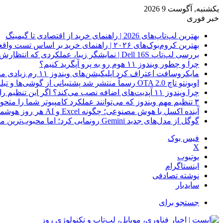
یکشنبه, آگوست 9 2026
خبر فوری
بهترین لپ‌تاپ‌های 2026 | راهنمای خرید از اقتصادی تا گیمینگ
بهترین کروم‌بوک‌های ۲۰۲۶ | راهنمای خرید بر اساس تست واقعی
بررسی لپ‌تاپ Dell 16S | نمایشگر زیبا، عملکردی که انتظارش رو نداری
چرا و چطور ویندوز ۱۱ هوم رو به پرو آپگرید کنیم؟
مایکروسافت اعتراف کرد اپلیکیشن‌های ویندوز ۱۱ رم زیادی مصرف می‌کنند؛ راه‌حل در راه است
اوبونتو تاچ OTA 2.0 رسماً منتشر شد پشتیبانی از گوشی‌ها و تبلت‌های لینوکسی بیشتر
چرا ویندوز ۱۱ آپدیت‌های اضافه نصب می‌کند؟ اگر این تنظیم را روشن کرده‌اید، مراقب باشید!
۳ تنظیم مهم ویندوز که می‌توانند عملکرد کامپیوتر شما را متحول کنند
آینده اکسل با هوش مصنوعی؛ چگونه Excel و AI هر روز هوشمندتر و نزدیک‌تر می‌شوند؟
گوگل از مدل‌های جدید Gemini رونمایی کرد؛ اما محبوب‌ترین مدل هنوز عرضه نشده است
فیس بوک
X
یوتیوب
اینستاگرام
نوشته تصادفی
سایدبار
جستجو برای