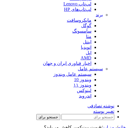
لپ‌تاپ Lenovo
لپ‌تاپ‌های HP
برند
مایکروسافت
گوگل
سامسونگ
متا
اینتل
انویدیا
اپل
AMD
اخبار فناوری ایران و جهان
سیستم عامل
سیستم عامل ویندوز
ویندوز 10
ویندوز ۱۱
لینوکس
اندروید
نوشته تصادفی
تغییر پوسته
جستجو برای
خانه
/
رمز ارز
/
قیمت بیت‌کوین کاهش می‌یابد؟