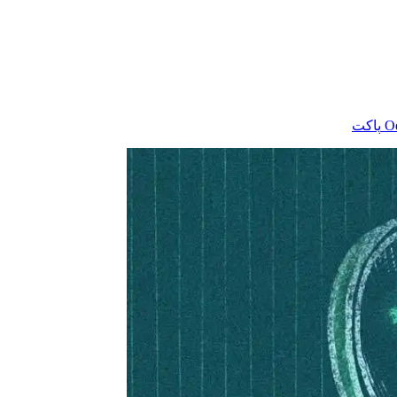
‫O
پاکت