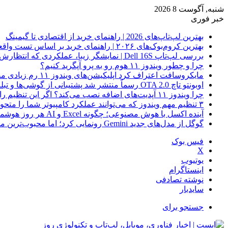
شنبه, آگوست 8 2026
خبر فوری
بهترین لپ‌تاپ‌های 2026 | راهنمای خرید از اقتصادی تا گیمینگ
بهترین کروم‌بوک‌های ۲۰۲۶ | راهنمای خرید بر اساس تست واقعی
بررسی لپ‌تاپ Dell 16S | نمایشگر زیبا، عملکردی که انتظارش رو نداری
چرا و چطور ویندوز ۱۱ هوم رو به پرو آپگرید کنیم؟
مایکروسافت اعتراف کرد اپلیکیشن‌های ویندوز ۱۱ رم زیادی مصرف می‌کنند؛ راه‌حل در راه است
اوبونتو تاچ OTA 2.0 رسماً منتشر شد پشتیبانی از گوشی‌ها و تبلت‌های لینوکسی بیشتر
چرا ویندوز ۱۱ آپدیت‌های اضافه نصب می‌کند؟ اگر این تنظیم را روشن کرده‌اید، مراقب باشید!
۳ تنظیم مهم ویندوز که می‌توانند عملکرد کامپیوتر شما را متحول کنند
آینده اکسل با هوش مصنوعی؛ چگونه Excel و AI هر روز هوشمندتر و نزدیک‌تر می‌شوند؟
گوگل از مدل‌های جدید Gemini رونمایی کرد؛ اما محبوب‌ترین مدل هنوز عرضه نشده است
فیس بوک
X
یوتیوب
اینستاگرام
نوشته تصادفی
سایدبار
جستجو برای