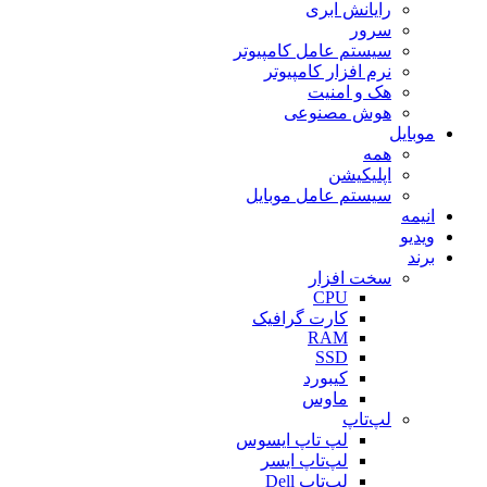
رایانش ابری
سرور
سیستم عامل کامپیوتر
نرم افزار کامپیوتر
هک و امنیت
هوش مصنوعی
موبایل
همه
اپلیکیشن
سیستم عامل موبایل
انیمه
ویدیو
برند
سخت افزار
CPU
کارت گرافیک
RAM
SSD
کیبورد
ماوس
لپ‌تاپ
لپ تاپ ایسوس
لپ‌تاپ ایسر
لپ‌تاپ Dell