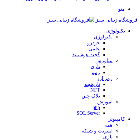
منو
فروشگاه زیبایی سبز
تکنولوژی
تکنولوژی
خودرو
علمی
گجت هوشمند
متاورس
بازی
زمین
رمز ارز
تاریخچه
NFT
بلاک چین
آموزش
php
SQL Server
کامپیوتر
همه
اینترنت و شبکه
بازی