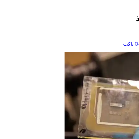
‫O
پاکت