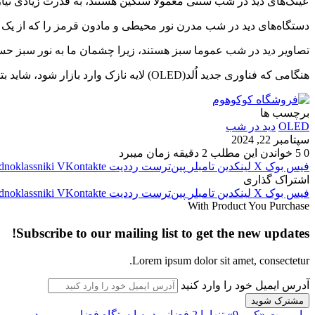
عینک‌های دید در شب سنتی معمولا سنگین هستند، به قدرت زیادی نیاز دار
دستگاه‌های دید در شب مدرن نور محیطی و مادون قرمز را که از یک فو
تصاویر دید در شب عموما سبز هستند، زیرا چشمان ما به نور سبز ح
هنگامی که فناوری جدید اُلد(OLED) لایه نازک وارد بازار شود، شاید بتوان به تبدیل عینک معمولی به عینک دید در شب به سادگی استفاده از یک برچسب باشد. یا شاید هم روزی به شکل قطره چشم ارائه شود.
برچسب ها
OLED
دید در شب
سپتامبر 22, 2024
0
5
خواندن این مطلب 2 دقیقه زمان میبرد
فیس بوک
X
لینکدین
‫تامبلر
‫پین‌ترست
‫رددیت
‫VKontakte
dnoklassniki
اشتراک گذاری
فیس بوک
X
لینکدین
‫تامبلر
‫پین‌ترست
‫رددیت
‫VKontakte
dnoklassniki
With Product You Purchase
Subscribe to our mailing list to get the new updates!
Lorem ipsum dolor sit amet, consectetur.
آدرس ایمیل خود را وارد کنید
ماموریت «کرو-9» تنها با 2 فضانورد به ایستگاه فضایی می‌رود