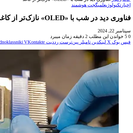
اخبار
تکنولوژی
علمی
گجت هوشمند
فناوری دید در شب با «OLED» نازک‌تر از کاغذ
سپتامبر 22, 2024
0
5
خواندن این مطلب 2 دقیقه زمان میبرد
فیس بوک
X
لینکدین
‫تامبلر
‫پین‌ترست
‫رددیت
‫VKontakte
dnoklassniki