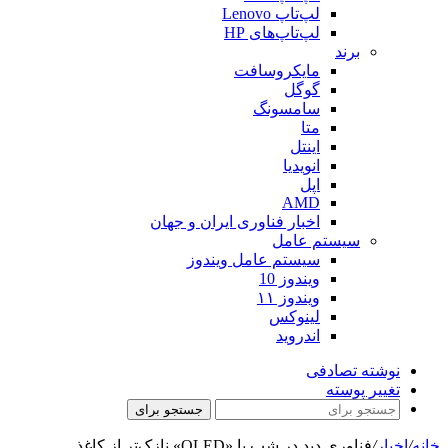
لپ‌تاپ Lenovo
لپ‌تاپ‌های HP
برند
مایکروسافت
گوگل
سامسونگ
متا
اینتل
انویدیا
اپل
AMD
اخبار فناوری ایران و جهان
سیستم عامل
سیستم عامل ویندوز
ویندوز 10
ویندوز ۱۱
لینوکس
اندروید
نوشته تصادفی
تغییر پوسته
جستجو برای
خانه
/
اخبار
/
فناوری دید در شب با «OLED» نازک‌تر از کاغذ