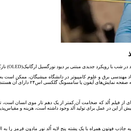
ی مبتنی بر دیود نورگسیل ارگانیک(OLED) نازک‌تر از کاغذ ابداع کرده‌اند.
بینک(Chris Giebink)، استاد مهندسی برق و علوم کامپیوتر در دانشگاه میشیگان، 
یش از این در عمل برای تولید اُلد وجود داشته است، هزینه و مقیاس‌پذ
ایه جاذب فوتون همراه با یک پشته پنج لایه اُلد نور مادون قرمز را به ا