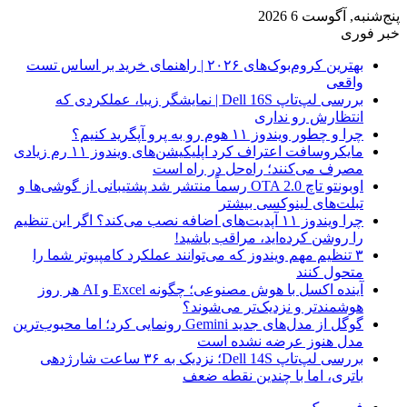
پنج‌شنبه, آگوست 6 2026
خبر فوری
بهترین کروم‌بوک‌های ۲۰۲۶ | راهنمای خرید بر اساس تست
واقعی
بررسی لپ‌تاپ Dell 16S | نمایشگر زیبا، عملکردی که
انتظارش رو نداری
چرا و چطور ویندوز ۱۱ هوم رو به پرو آپگرید کنیم؟
مایکروسافت اعتراف کرد اپلیکیشن‌های ویندوز ۱۱ رم زیادی
مصرف می‌کنند؛ راه‌حل در راه است
اوبونتو تاچ OTA 2.0 رسماً منتشر شد پشتیبانی از گوشی‌ها و
تبلت‌های لینوکسی بیشتر
چرا ویندوز ۱۱ آپدیت‌های اضافه نصب می‌کند؟ اگر این تنظیم
را روشن کرده‌اید، مراقب باشید!
۳ تنظیم مهم ویندوز که می‌توانند عملکرد کامپیوتر شما را
متحول کنند
آینده اکسل با هوش مصنوعی؛ چگونه Excel و AI هر روز
هوشمندتر و نزدیک‌تر می‌شوند؟
گوگل از مدل‌های جدید Gemini رونمایی کرد؛ اما محبوب‌ترین
مدل هنوز عرضه نشده است
بررسی لپ‌تاپ Dell 14S؛ نزدیک به ۳۶ ساعت شارژدهی
باتری، اما با چندین نقطه ضعف