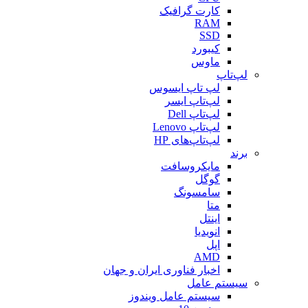
کارت گرافیک
RAM
SSD
کیبورد
ماوس
لپ‌تاپ
لپ تاپ ایسوس
لپ‌تاپ ایسر
لپ‌تاپ Dell
لپ‌تاپ Lenovo
لپ‌تاپ‌های HP
برند
مایکروسافت
گوگل
سامسونگ
متا
اینتل
انویدیا
اپل
AMD
اخبار فناوری ایران و جهان
سیستم عامل
سیستم عامل ویندوز