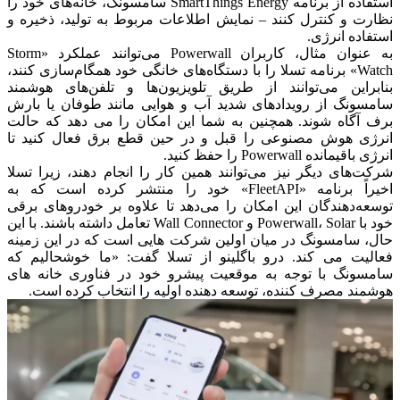
استفاده از برنامه SmartThings Energy سامسونگ، خانه‌های خود را
نظارت و کنترل کنند – نمایش اطلاعات مربوط به تولید، ذخیره و
استفاده انرژی.
به عنوان مثال، کاربران Powerwall می‌توانند عملکرد «Storm
Watch» برنامه تسلا را با دستگاه‌های خانگی خود همگام‌سازی کنند،
بنابراین می‌توانند از طریق تلویزیون‌ها و تلفن‌های هوشمند
سامسونگ از رویدادهای شدید آب و هوایی مانند طوفان یا بارش
برف آگاه شوند.
همچنین به شما این امکان را می دهد که حالت
انرژی هوش مصنوعی را قبل و در حین قطع برق فعال کنید تا
انرژی باقیمانده Powerwall را حفظ کنید.
شرکت‌های دیگر نیز می‌توانند همین کار را انجام دهند، زیرا تسلا
اخیراً برنامه «FleetAPI» خود را منتشر کرده است که به
توسعه‌دهندگان این امکان را می‌دهد تا علاوه بر خودروهای برقی
خود با Powerwall، Solar و Wall Connector تعامل داشته باشند.
با این
حال، سامسونگ در میان اولین شرکت هایی است که در این زمینه
فعالیت می کند.
درو باگلینو از تسلا گفت: «ما خوشحالیم که
سامسونگ با توجه به موقعیت پیشرو خود در فناوری خانه های
هوشمند مصرف کننده، توسعه دهنده اولیه را انتخاب کرده است.