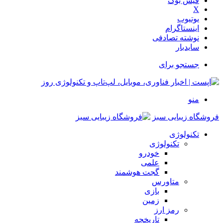
فیس بوک
X
یوتیوب
اینستاگرام
نوشته تصادفی
سایدبار
جستجو برای
منو
فروشگاه زیبایی سبز
تکنولوژی
تکنولوژی
خودرو
علمی
گجت هوشمند
متاورس
بازی
زمین
رمز ارز
تاریخچه