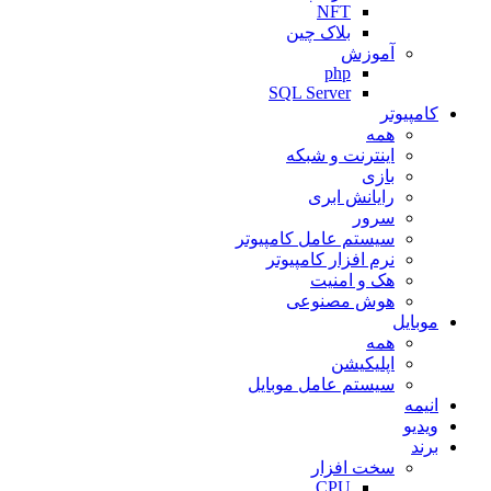
NFT
بلاک چین
آموزش
php
SQL Server
کامپیوتر
همه
اینترنت و شبکه
بازی
رایانش ابری
سرور
سیستم عامل کامپیوتر
نرم افزار کامپیوتر
هک و امنیت
هوش مصنوعی
موبایل
همه
اپلیکیشن
سیستم عامل موبایل
انیمه
ویدیو
برند
سخت افزار
CPU