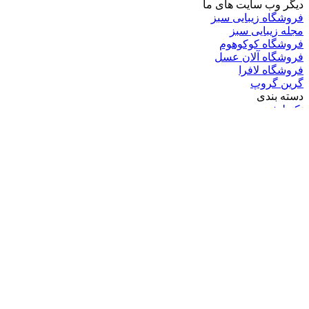
دیگر وب سایت های ما
فروشگاه زیبایی سبز
مجله زیبایی سبز
فروشگاه کوکوهوم
فروشگاه آلان عسل
فروشگاه لافرا
گرین گروپ
دسته بندی
تکنولوژی
کامپیوتر
موبایل
انیمه
ویدیو
برندهای محبوب:
مایکروسافت
اپل
گوگل
سامسونگ
لینوکس
متا
آدرس ایمیل خود را وارد کنید
© کپی‌رایت 2026, تمامی حقوق متعلق است به |
گرین گروپ