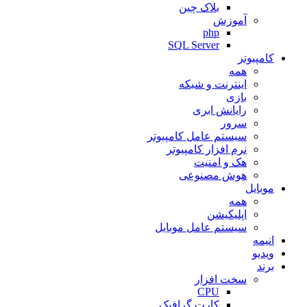
بلاک چین
آموزش
php
SQL Server
کامپیوتر
همه
اینترنت و شبکه
بازی
رایانش ابری
سرور
سیستم عامل کامپیوتر
نرم افزار کامپیوتر
هک و امنیت
هوش مصنوعی
موبایل
همه
اپلیکیشن
سیستم عامل موبایل
انیمه
ویدیو
برند
سخت افزار
CPU
کارت گرافیک