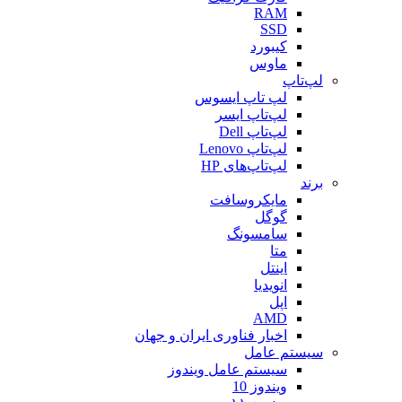
RAM
SSD
کیبورد
ماوس
لپ‌تاپ
لپ تاپ ایسوس
لپ‌تاپ ایسر
لپ‌تاپ Dell
لپ‌تاپ Lenovo
لپ‌تاپ‌های HP
برند
مایکروسافت
گوگل
سامسونگ
متا
اینتل
انویدیا
اپل
AMD
اخبار فناوری ایران و جهان
سیستم عامل
سیستم عامل ویندوز
ویندوز 10