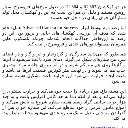
هر دو کهکشان IC 563 و IC 564 در طول موج‌های فروسرخ بسیار
روشن هستند و دلیل آن هم این است که این دو کهکشان محل تولد
ستارگان جوان زیادی در داخل خود هستند.
اما رصد دوم توسط ابزار Advanced Camera for Surveys هابل انجام
شده که هدف آن بررسی کهکشان‌های جالی و پرنور بود.‌ این دو
رصد به این‌خاطر جداگانه انجام شده‌اند چونکه تلسکوپ هابل
همزمان نمی‌تواند نورهای عادی و فروسرخ را ثبت کند.‌
همانطور که می‌دانید ستارگان از گردوغبار و ابر و گاز و در فضای
سرد بین ستاره‌ای شکل می‌گیرند. دمای سرد باعث می‌شود تا ابرها
و گازها روی هم متراکم شوند و در اثر نیروی جاذبه مواد بیشتری
جذب هم می‌شوند و در نهایت متراکم‌ترین قسمت ابرها می‌پاشد و
باعث ایجاد حرارت می‌شود. این فرایند باعث تشکیل هسته ستاره
می‌شود.
این هسته داغ، مواد زیادی را جذب خود می‌کند و حرارت بیشتری را
تولید می‌کند و بعد از آنکه دما به حد کافی افزایش یافت و به چند
هزار درجه سانتی گراد رسید هسته ستاره شروع به تابش می‌کند و
امواج مادون قرمز از خود ساطع می‌کند. این ستاره جوان پس از
گذراندن مراحلی تبدیل به یک ستاره عادی می‌شود و‌حالت پایدار پیدا
می‌کند.