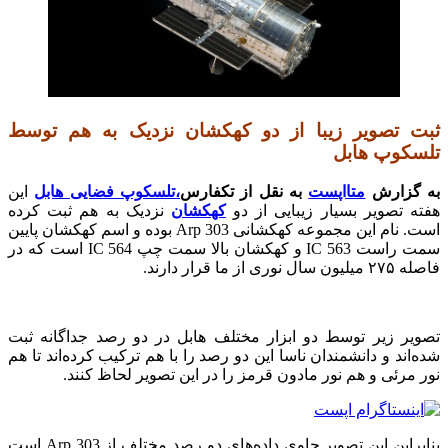
ثبت تصویر زیبا از دو کهکشان نزدیک به هم توسط
تلسکوپ هاب
ل
به گزارش
متااپست
به نقل از تکفارس
،تلسکوپ فضایی هابل
این
هفته تصویر بسیار زیبایی از دو
کهکشان
نزدیک به هم ثبت کرده
است. نام این مجموعه کهکشانی Arp 303 بوده و اسم کهکشان پایین
سمت راست IC 563 و کهکشان بالا سمت چپ IC 564 است که در
فاصله ۲۷۵ میلیون سال نوری از ما قرار دارند. ‌
تصویر زیر توسط دو ابزار مختلف هابل در دو رصد جداگانه ثبت
شده‌اند و‌‌ دانشمندان ناسا این دو رصد را با هم ترکیب کرده‌اند تا هم
نور مرئی و هم نور مادون قرمز را در این تصویر لحاظ کنند.
بنابراین این تصویر حاوی داده‌های دو رصد مختلف‌ از Arp 303 است