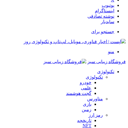
یوتیوب
اینستاگرام
نوشته تصادفی
سایدبار
جستجو برای
منو
فروشگاه زیبایی سبز
تکنولوژی
تکنولوژی
خودرو
علمی
گجت هوشمند
متاورس
بازی
زمین
رمز ارز
تاریخچه
NFT