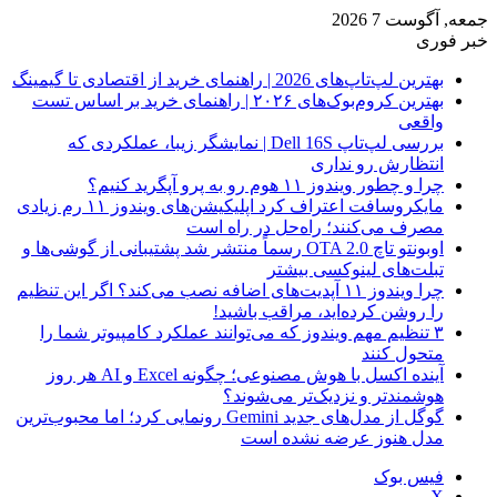
جمعه, آگوست 7 2026
خبر فوری
بهترین لپ‌تاپ‌های 2026 | راهنمای خرید از اقتصادی تا گیمینگ
بهترین کروم‌بوک‌های ۲۰۲۶ | راهنمای خرید بر اساس تست
واقعی
بررسی لپ‌تاپ Dell 16S | نمایشگر زیبا، عملکردی که
انتظارش رو نداری
چرا و چطور ویندوز ۱۱ هوم رو به پرو آپگرید کنیم؟
مایکروسافت اعتراف کرد اپلیکیشن‌های ویندوز ۱۱ رم زیادی
مصرف می‌کنند؛ راه‌حل در راه است
اوبونتو تاچ OTA 2.0 رسماً منتشر شد پشتیبانی از گوشی‌ها و
تبلت‌های لینوکسی بیشتر
چرا ویندوز ۱۱ آپدیت‌های اضافه نصب می‌کند؟ اگر این تنظیم
را روشن کرده‌اید، مراقب باشید!
۳ تنظیم مهم ویندوز که می‌توانند عملکرد کامپیوتر شما را
متحول کنند
آینده اکسل با هوش مصنوعی؛ چگونه Excel و AI هر روز
هوشمندتر و نزدیک‌تر می‌شوند؟
گوگل از مدل‌های جدید Gemini رونمایی کرد؛ اما محبوب‌ترین
مدل هنوز عرضه نشده است
فیس بوک
X