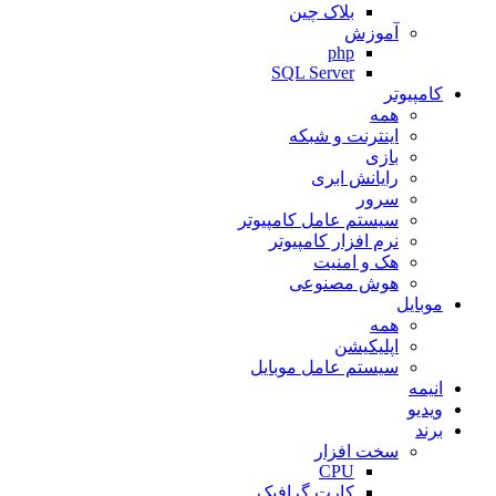
بلاک چین
آموزش
php
SQL Server
کامپیوتر
همه
اینترنت و شبکه
بازی
رایانش ابری
سرور
سیستم عامل کامپیوتر
نرم افزار کامپیوتر
هک و امنیت
هوش مصنوعی
موبایل
همه
اپلیکیشن
سیستم عامل موبایل
انیمه
ویدیو
برند
سخت افزار
CPU
کارت گرافیک