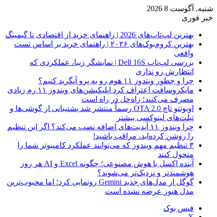
شنبه, آگوست 8 2026
خبر فوری
بهترین لپ‌تاپ‌های 2026 | راهنمای خرید از اقتصادی تا گیمینگ
بهترین کروم‌بوک‌های ۲۰۲۶ | راهنمای خرید بر اساس تست
واقعی
بررسی لپ‌تاپ Dell 16S | نمایشگر زیبا، عملکردی که
انتظارش رو نداری
چرا و چطور ویندوز ۱۱ هوم رو به پرو آپگرید کنیم؟
مایکروسافت اعتراف کرد اپلیکیشن‌های ویندوز ۱۱ رم زیادی
مصرف می‌کنند؛ راه‌حل در راه است
اوبونتو تاچ OTA 2.0 رسماً منتشر شد پشتیبانی از گوشی‌ها و
تبلت‌های لینوکسی بیشتر
چرا ویندوز ۱۱ آپدیت‌های اضافه نصب می‌کند؟ اگر این تنظیم
را روشن کرده‌اید، مراقب باشید!
۳ تنظیم مهم ویندوز که می‌توانند عملکرد کامپیوتر شما را
متحول کنند
آینده اکسل با هوش مصنوعی؛ چگونه Excel و AI هر روز
هوشمندتر و نزدیک‌تر می‌شوند؟
گوگل از مدل‌های جدید Gemini رونمایی کرد؛ اما محبوب‌ترین
مدل هنوز عرضه نشده است
فیس بوک
X