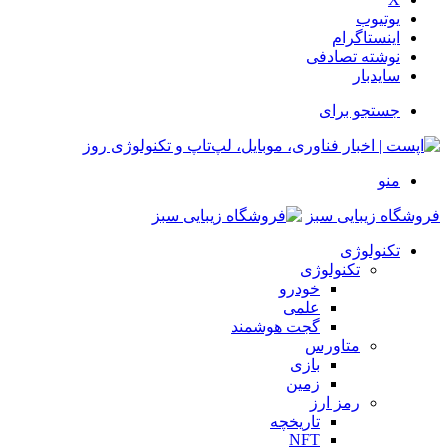
یوتیوب
اینستاگرام
نوشته تصادفی
سایدبار
جستجو برای
منو
فروشگاه زیبایی سبز
تکنولوژی
تکنولوژی
خودرو
علمی
گجت هوشمند
متاورس
بازی
زمین
رمز ارز
تاریخچه
NFT