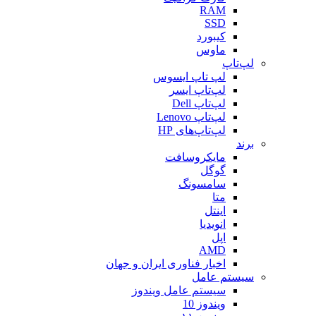
RAM
SSD
کیبورد
ماوس
لپ‌تاپ
لپ تاپ ایسوس
لپ‌تاپ ایسر
لپ‌تاپ Dell
لپ‌تاپ Lenovo
لپ‌تاپ‌های HP
برند
مایکروسافت
گوگل
سامسونگ
متا
اینتل
انویدیا
اپل
AMD
اخبار فناوری ایران و جهان
سیستم عامل
سیستم عامل ویندوز
ویندوز 10