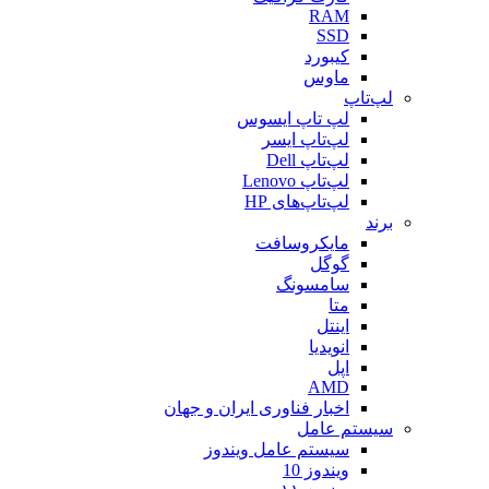
RAM
SSD
کیبورد
ماوس
لپ‌تاپ
لپ تاپ ایسوس
لپ‌تاپ ایسر
لپ‌تاپ Dell
لپ‌تاپ Lenovo
لپ‌تاپ‌های HP
برند
مایکروسافت
گوگل
سامسونگ
متا
اینتل
انویدیا
اپل
AMD
اخبار فناوری ایران و جهان
سیستم عامل
سیستم عامل ویندوز
ویندوز 10