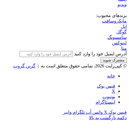
ویدیو
برندهای محبوب:
مایکروسافت
اپل
گوگل
سامسونگ
لینوکس
متا
آدرس ایمیل خود را وارد کنید
© کپی‌رایت 2026, تمامی حقوق متعلق است به |
گرین گروپ
خانه
فیس بوک
X
یوتیوب
اینستاگرام
فیس بوک
X
واتس آپ
تلگرام
وایبر
دکمه بازگشت به بالا