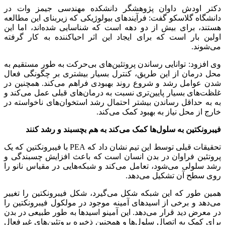
دکتر اودش داوان پژوهشگر دانشکده مهندسی جیمز وات در
دانشگاه گلاسکو گفت: فرآیندهای بیولوژیکی که زیربنای این مطالعه
هستند، برای بیش از دو دهه است که شناسایی شده‌اند، اما این
اولین بار است که برای ایجاد این اثر احیاکننده به کار گرفته
می‌شوند.
وی افزود: توانایی رساندن پروتئین‌های بی‌حرکت به طور مستقیم به
محل درمان از این طریق، کنترل بسیار بیشتری بر چگونگی فعال
شدن عوامل رشد و شروع روند بهبودی فراهم می‌کند. همچنین در
غلظت‌های بسیار پایین‌تری نسبت به درمان‌های قبلی عمل می‌کند و
به به حداقل رساندن بیشتر احتمال رشد استخوان‌های ناخواسته در
خارج از محل نیاز به بهبود کمک می‌کند.
فیبرونکتین به سلول‌ها کمک می‌کند به هم بچسبند و رشد کنند
تحقیقات قبلی توسط این تیم نشان داد که PEA با فیبرونکتین که یک
پروتئین فراوان در بدن انسان است که باعث افزایش چسبندگی و
رشد سلولی می‌شود، تعامل می‌کند و شبکه‌هایی در مقیاس نانو را
روی سطح آن تشکیل می‌دهد.
همین طور که این شبکه شکل می‌گیرد، شکل فیبرونکتین را تغییر
می‌دهد و برخی از اسیدهای آمینه موجود در مولکول فیبرونکتین را
در معرض دید قرار می‌دهد. این آمینو اسیدها به طور طبیعی در بدن
برای کمک به اتصال سلول‌ها و همچنین ذخیره پروتئین‌های غیرفعال