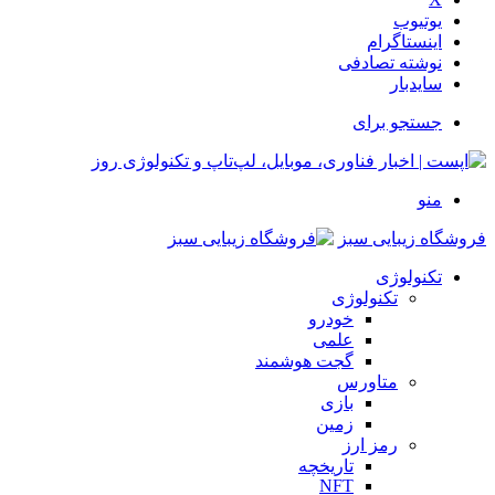
یوتیوب
اینستاگرام
نوشته تصادفی
سایدبار
جستجو برای
منو
فروشگاه زیبایی سبز
تکنولوژی
تکنولوژی
خودرو
علمی
گجت هوشمند
متاورس
بازی
زمین
رمز ارز
تاریخچه
NFT