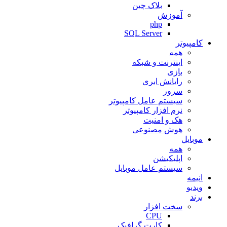
بلاک چین
آموزش
php
SQL Server
کامپیوتر
همه
اینترنت و شبکه
بازی
رایانش ابری
سرور
سیستم عامل کامپیوتر
نرم افزار کامپیوتر
هک و امنیت
هوش مصنوعی
موبایل
همه
اپلیکیشن
سیستم عامل موبایل
انیمه
ویدیو
برند
سخت افزار
CPU
کارت گرافیک