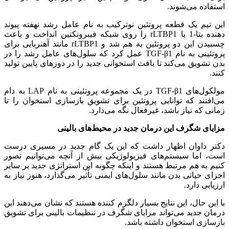
استفاده می‌شوند.
این تیم یک قطعه پروتئین نوترکیب به نام عامل رشد نهفته پیوند
دهنده بتا-1 یا rLTBP1 را روی شبکه فیبرونکتین انداخت و باعث
چسبیدن این دو پروتئین به هم شد و rLTBP1 مانند آهنربایی برای
پروتئینی به نام TGF-β1 عمل کرد که سلول‌های عامل رشد را در
بدن تشویق می‌کند تا بافت استخوانی جدید را در دوزهای پایین تولید
کنند.
مولکول‌های TGF-β1 در یک مجموعه پروتئینی به نام LAP به دام
می‌افتند که توانایی پروتئین برای تشویق بازسازی استخوان را تا
زمانی که نیاز باشد، غیرفعال نگه می‌دارد.
مزایای شگرف این درمان جدید در محیط‌های بالینی
دکتر داوان اظهار داشت که این یک گام جدید در مسیری درست
است، اما سیستم‌های فیزیولوژیکی بیش از آنچه می‌توانیم تصور
کنیم به هم مرتبط هستند و اینکه چگونه این استراتژی جدید بر سایر
اجزای حیاتی بدن مانند سلول‌های ایمنی تأثیر می‌گذارد، هنوز نیاز به
ارزیابی دارد.
با این حال، این نتایج بسیار دلگرم کننده هستند که نشان می‌دهند این
درمان جدید می‌تواند مزایای شگرف در تنظیمات بالینی برای تشویق
بازسازی استخوان داشته باشد.