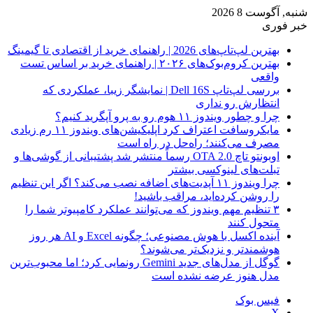
شنبه, آگوست 8 2026
خبر فوری
بهترین لپ‌تاپ‌های 2026 | راهنمای خرید از اقتصادی تا گیمینگ
بهترین کروم‌بوک‌های ۲۰۲۶ | راهنمای خرید بر اساس تست
واقعی
بررسی لپ‌تاپ Dell 16S | نمایشگر زیبا، عملکردی که
انتظارش رو نداری
چرا و چطور ویندوز ۱۱ هوم رو به پرو آپگرید کنیم؟
مایکروسافت اعتراف کرد اپلیکیشن‌های ویندوز ۱۱ رم زیادی
مصرف می‌کنند؛ راه‌حل در راه است
اوبونتو تاچ OTA 2.0 رسماً منتشر شد پشتیبانی از گوشی‌ها و
تبلت‌های لینوکسی بیشتر
چرا ویندوز ۱۱ آپدیت‌های اضافه نصب می‌کند؟ اگر این تنظیم
را روشن کرده‌اید، مراقب باشید!
۳ تنظیم مهم ویندوز که می‌توانند عملکرد کامپیوتر شما را
متحول کنند
آینده اکسل با هوش مصنوعی؛ چگونه Excel و AI هر روز
هوشمندتر و نزدیک‌تر می‌شوند؟
گوگل از مدل‌های جدید Gemini رونمایی کرد؛ اما محبوب‌ترین
مدل هنوز عرضه نشده است
فیس بوک
X