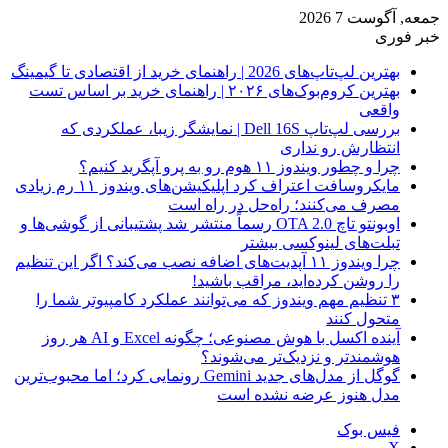
جمعه, آگوست 7 2026
خبر فوری
بهترین لپ‌تاپ‌های 2026 | راهنمای خرید از اقتصادی تا گیمینگ
بهترین کروم‌بوک‌های ۲۰۲۶ | راهنمای خرید بر اساس تست
واقعی
بررسی لپ‌تاپ Dell 16S | نمایشگر زیبا، عملکردی که
انتظارش رو نداری
چرا و چطور ویندوز ۱۱ هوم رو به پرو آپگرید کنیم؟
مایکروسافت اعتراف کرد اپلیکیشن‌های ویندوز ۱۱ رم زیادی
مصرف می‌کنند؛ راه‌حل در راه است
اوبونتو تاچ OTA 2.0 رسماً منتشر شد پشتیبانی از گوشی‌ها و
تبلت‌های لینوکسی بیشتر
چرا ویندوز ۱۱ آپدیت‌های اضافه نصب می‌کند؟ اگر این تنظیم
را روشن کرده‌اید، مراقب باشید!
۳ تنظیم مهم ویندوز که می‌توانند عملکرد کامپیوتر شما را
متحول کنند
آینده اکسل با هوش مصنوعی؛ چگونه Excel و AI هر روز
هوشمندتر و نزدیک‌تر می‌شوند؟
گوگل از مدل‌های جدید Gemini رونمایی کرد؛ اما محبوب‌ترین
مدل هنوز عرضه نشده است
فیس بوک
X