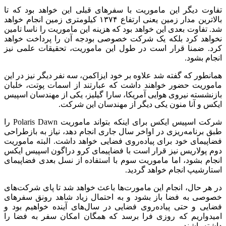
تفاوت دیگر این ماموریت با سفرهای قبلی این خواهد بود که تا
بالاترین مدار زمین یعنی ارتفاع ۱۳۷۴ کیلومتری زمین انجام خواهد
شد. تفاوت بعدی این خواهد بود که هزینه این ماموریت را ناسا تامین
نخواهد کرد بلکه یک شرکت خصوصی بودجه آن را پرداخت خواهد
کرد. ضمنا قرار است در طول این ماموریت، تحقیقات علمی نیز
انجام بشود.
همانطور که گفته شد علاوه بر خود ایزاکمن، سه نفر دیگر نیز در این
ماموریت حضور خواهند داشت که عبارتند از اسمات پوتت، خلبان
بازنشسته نیروی هوایی آمریکا، سارا گیلیز، یکی از مهندسان اسپیس
ایکس و آنا منون یکی دیگر از مهندسان این شرکت.
شرکت اسپیس ایکس برای اینکه بتواند ماموریت Polaris Dawn را
طبق برنامه‌ریزی در اواخر سال جاری انجام دهد، نیاز به بازطراحی
فضاپیمای خود برای پیاده‌روی فضایی خواهد داشت. البته ماموریت
دوم پولاریس نیز قرار است با فضاپیمای کرو دراگون اسپیس ایکس
انجام بشود، اما ماموریت سوم با استفاده از نسل بعدی فضاپیمای
استارشیپ انجام خواهد گردید.
در هر حال، انجام این مامورت‌ها باعث خواهد شد تا پای شرکت‌های
خصوصی به فضا باز بشود و به احتمال زیاد شاهد رونق سفرهای
فضایی و حتی پیاده‌روی فضایی در سال‌های آینده خواهیم بود و
امیدواریم که روزی فرا برسد که همگان امکان سفر به فضا را
داشته باشند.