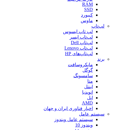
RAM
SSD
کیبورد
ماوس
لپ‌تاپ
لپ تاپ ایسوس
لپ‌تاپ ایسر
لپ‌تاپ Dell
لپ‌تاپ Lenovo
لپ‌تاپ‌های HP
برند
مایکروسافت
گوگل
سامسونگ
متا
اینتل
انویدیا
اپل
AMD
اخبار فناوری ایران و جهان
سیستم عامل
سیستم عامل ویندوز
ویندوز 10