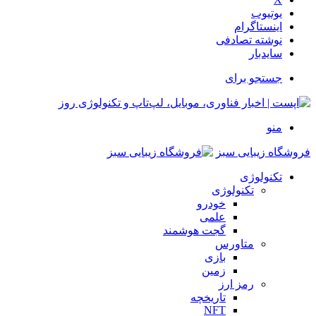
یوتیوب
اینستاگرام
نوشته تصادفی
سایدبار
جستجو برای
منو
فروشگاه زیبایی سبز
تکنولوژی
تکنولوژی
خودرو
علمی
گجت هوشمند
متاورس
بازی
زمین
رمز ارز
تاریخچه
NFT