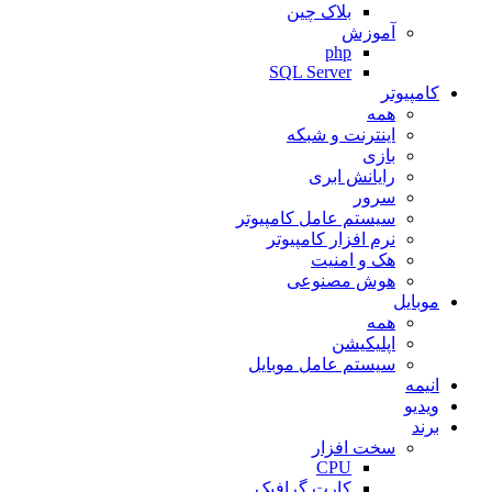
بلاک چین
آموزش
php
SQL Server
کامپیوتر
همه
اینترنت و شبکه
بازی
رایانش ابری
سرور
سیستم عامل کامپیوتر
نرم افزار کامپیوتر
هک و امنیت
هوش مصنوعی
موبایل
همه
اپلیکیشن
سیستم عامل موبایل
انیمه
ویدیو
برند
سخت افزار
CPU
کارت گرافیک