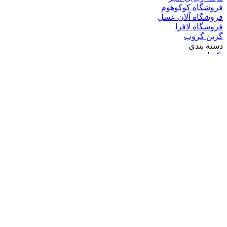
فروشگاه کوکوهوم
فروشگاه آلان عسل
فروشگاه لافرا
گرین گروپ
دسته بندی
تکنولوژی
کامپیوتر
موبایل
انیمه
ویدیو
برندهای محبوب:
مایکروسافت
اپل
گوگل
سامسونگ
لینوکس
متا
آدرس ایمیل خود را وارد کنید
© کپی‌رایت 2026, تمامی حقوق متعلق است به |
گرین گروپ
خانه