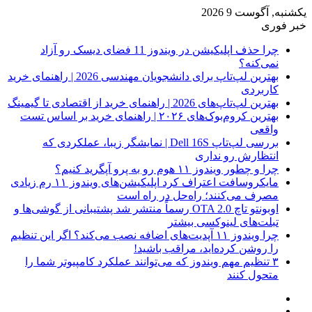
یکشنبه, آگوست 9 2026
خبر فوری
چرا حذف اپلیکیشن در ویندوز 11 فضای دیسک رو آزاد
نمی‌کنه؟
بهترین لپ‌تاپ برای دانشجویان مهندسی 2026 | راهنمای خرید
کاربردی
بهترین لپ‌تاپ‌های 2026 | راهنمای خرید از اقتصادی تا گیمینگ
بهترین کروم‌بوک‌های ۲۰۲۶ | راهنمای خرید بر اساس تست
واقعی
بررسی لپ‌تاپ Dell 16S | نمایشگر زیبا، عملکردی که
انتظارش رو نداری
چرا و چطور ویندوز ۱۱ هوم رو به پرو آپگرید کنیم؟
مایکروسافت اعتراف کرد اپلیکیشن‌های ویندوز ۱۱ رم زیادی
مصرف می‌کنند؛ راه‌حل در راه است
اوبونتو تاچ OTA 2.0 رسماً منتشر شد پشتیبانی از گوشی‌ها و
تبلت‌های لینوکسی بیشتر
چرا ویندوز ۱۱ آپدیت‌های اضافه نصب می‌کند؟ اگر این تنظیم
را روشن کرده‌اید، مراقب باشید!
۳ تنظیم مهم ویندوز که می‌توانند عملکرد کامپیوتر شما را
متحول کنند
فیس
X
بوک