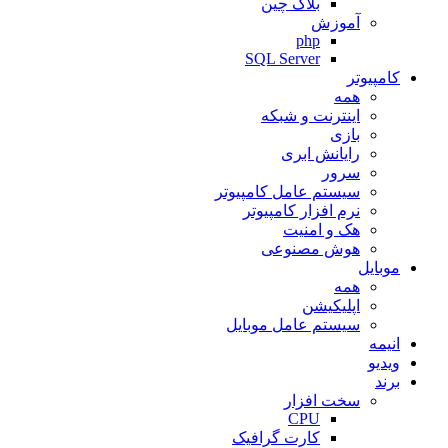
بلاک چین
آموزش
php
SQL Server
کامپیوتر
همه
اینترنت و شبکه
بازی
رایانش ابری
سرور
سیستم عامل کامپیوتر
نرم افزار کامپیوتر
هک و امنیت
هوش مصنوعی
موبایل
همه
اپلیکیشن
سیستم عامل موبایل
انیمه
ویدیو
برند
سخت افزار
CPU
کارت گرافیک