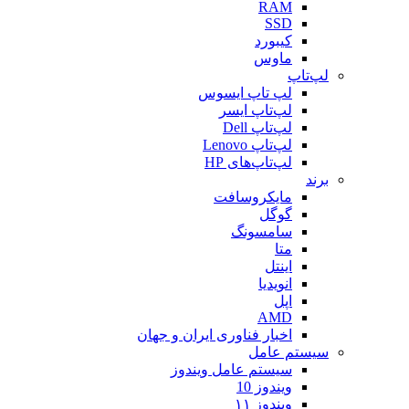
RAM
SSD
کیبورد
ماوس
لپ‌تاپ
لپ تاپ ایسوس
لپ‌تاپ ایسر
لپ‌تاپ Dell
لپ‌تاپ Lenovo
لپ‌تاپ‌های HP
برند
مایکروسافت
گوگل
سامسونگ
متا
اینتل
انویدیا
اپل
AMD
اخبار فناوری ایران و جهان
سیستم عامل
سیستم عامل ویندوز
ویندوز 10
ویندوز ۱۱