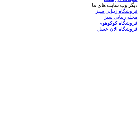
دیگر وب سایت های ما
فروشگاه زیبایی سبز
مجله زیبایی سبز
فروشگاه کوکوهوم
فروشگاه آلان عسل
فروشگاه لافرا
گرین گروپ
دسته بندی
تکنولوژی
کامپیوتر
موبایل
انیمه
ویدیو
برندهای محبوب:
مایکروسافت
اپل
گوگل
سامسونگ
لینوکس
متا
آدرس
ایمیل