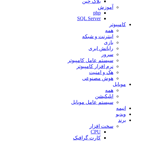
بلاک چین
آموزش
php
SQL Server
کامپیوتر
همه
اینترنت و شبکه
بازی
رایانش ابری
سرور
سیستم عامل کامپیوتر
نرم افزار کامپیوتر
هک و امنیت
هوش مصنوعی
موبایل
همه
اپلیکیشن
سیستم عامل موبایل
انیمه
ویدیو
برند
سخت افزار
CPU
کارت گرافیک