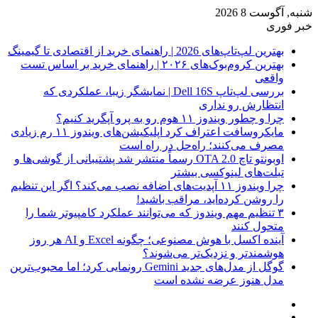
شنبه, آگوست 8 2026
خبر فوری
بهترین لپ‌تاپ‌های 2026 | راهنمای خرید از اقتصادی تا گیمینگ
بهترین کروم‌بوک‌های ۲۰۲۶ | راهنمای خرید بر اساس تست
واقعی
بررسی لپ‌تاپ Dell 16S | نمایشگر زیبا، عملکردی که
انتظارش رو نداری
چرا و چطور ویندوز ۱۱ هوم رو به پرو آپگرید کنیم؟
مایکروسافت اعتراف کرد اپلیکیشن‌های ویندوز ۱۱ رم زیادی
مصرف می‌کنند؛ راه‌حل در راه است
اوبونتو تاچ OTA 2.0 رسماً منتشر شد پشتیبانی از گوشی‌ها و
تبلت‌های لینوکسی بیشتر
چرا ویندوز ۱۱ آپدیت‌های اضافه نصب می‌کند؟ اگر این تنظیم
را روشن کرده‌اید، مراقب باشید!
۳ تنظیم مهم ویندوز که می‌توانند عملکرد کامپیوتر شما را
متحول کنند
آینده اکسل با هوش مصنوعی؛ چگونه Excel و AI هر روز
هوشمندتر و نزدیک‌تر می‌شوند؟
گوگل از مدل‌های جدید Gemini رونمایی کرد؛ اما محبوب‌ترین
مدل هنوز عرضه نشده است
فیس
X
بوک