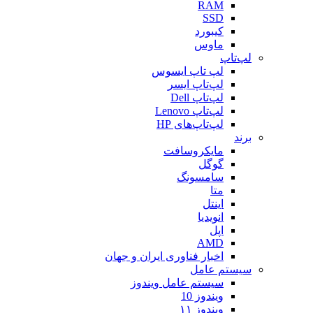
RAM
SSD
کیبورد
ماوس
لپ‌تاپ
لپ تاپ ایسوس
لپ‌تاپ ایسر
لپ‌تاپ Dell
لپ‌تاپ Lenovo
لپ‌تاپ‌های HP
برند
مایکروسافت
گوگل
سامسونگ
متا
اینتل
انویدیا
اپل
AMD
اخبار فناوری ایران و جهان
سیستم عامل
سیستم عامل ویندوز
ویندوز 10
ویندوز ۱۱