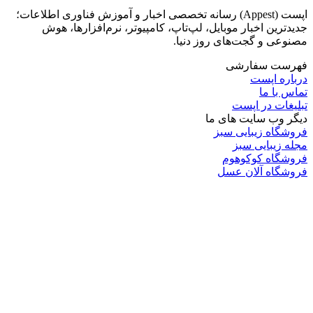
اپست (Appest) رسانه تخصصی اخبار و آموزش فناوری اطلاعات؛
جدیدترین اخبار موبایل، لپ‌تاپ، کامپیوتر، نرم‌افزارها، هوش
مصنوعی و گجت‌های روز دنیا.
فهرست سفارشی
درباره اپست
تماس با ما
تبلیغات در اپست
دیگر وب سایت های ما
فروشگاه زیبایی سبز
مجله زیبایی سبز
فروشگاه کوکوهوم
فروشگاه آلان عسل
فروشگاه لافرا
گرین گروپ
دسته بندی
تکنولوژی
کامپیوتر
موبایل
انیمه
ویدیو
برندهای محبوب: