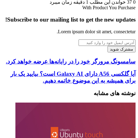
0
37
خواندن این مطلب 1 دقیقه زمان میبرد
With Product You Purchase
Subscribe to our mailing list to get the new updates!
Lorem ipsum dolor sit amet, consectetur.
آدرس
ایمیل
خود
را
سامسونگ
سامسونگ مرورگر خود را در رایانه‌ها عرضه خواهد کرد.
وارد
مرورگر
کنید
خود
آیا
آیا گلکسی A56 دارای Galaxy AI است؟ بیایید یک بار
را
گلکسی
برای همیشه به این موضوع خاتمه دهیم.
در
A56
رایانه‌ها
دارای
نوشته های مشابه
عرضه
Galaxy
AI
خواهد
است؟
کرد.
بیایید
یک
بار
برای
همیشه