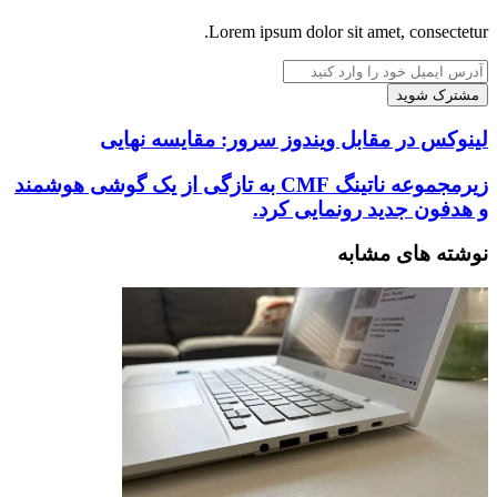
Lorem ipsum dolor sit amet, consectetur.
آدرس
ایمیل
خود
را
لینوکس
لینوکس در مقابل ویندوز سرور: مقایسه نهایی
وارد
در
کنید
مقابل
زیرمجموعه
زیرمجموعه ناتینگ CMF به تازگی از یک گوشی هوشمند
ویندوز
ناتینگ
و هدفون جدید رونمایی کرد.
سرور:
CMF
مقایسه
به
نوشته های مشابه
نهایی
تازگی
از
یک
گوشی
هوشمند
و
هدفون
جدید
رونمایی
کرد.