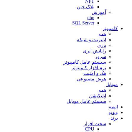
NFT
بلاک چین
آموزش
php
SQL Server
کامپیوتر
همه
اینترنت و شبکه
بازی
رایانش ابری
سرور
سیستم عامل کامپیوتر
نرم افزار کامپیوتر
هک و امنیت
هوش مصنوعی
موبایل
همه
اپلیکیشن
سیستم عامل موبایل
انیمه
ویدیو
برند
سخت افزار
CPU