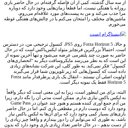
از سه سال گذشته، کمی از آن فاصله گرفته‌ام. در حال حاضر بازی
روزانه یا هفتگی نیست، اما قطعاً زمان‌هایی وجود دارد که دوباره
مرا جذب می‌کند و من به پیست‌های مورد علاقه‌ام می‌روم،
ماشین‌های مختلف را امتحان می‌کنم یا در چالش‌های هفتگی غوطه
می‌خورم.
و حالا، Forza Horizon 5 روی PS5، کنسول ترجیحی من، در دسترس
است. احتمالاً بزرگترین فرنچایز متولد ایکس‌باکس است که در حال
حاضر به صورت چند پلتفرمی عرضه می‌شود و تنها آخرین نمونه از
این است که به نظر می‌رسد مایکروسافت دیگر به “انحصاری‌های
کنسول” فکر نمی‌کند. به طور کلی، این شرکت نشانه‌های زیادی
داده است که کنسول‌هایی که زیر تلویزیون شما قرار می‌گیرند
اولویت اصلی آن نیستند – انتقال یک بازی پرطرفدار مانند Forza
Horizon 5 فقط یک نمونه دیگر است.
البته، برای من اینطور است، زیرا به این معنی است که دیگر واقعاً
به ایکس باکس نیازی ندارم. ممکن است مدتی آن را نگه دارم، زیرا
من آدم جمع آوری کننده هستم و هنوز چند عنوان در Game Pass
وجود دارد که دوست دارم در مقطعی بازی کنم. اما در حال حاضر
بازی‌های بسیار کمی وجود دارد که برای آن‌ها به ایکس باکس نیاز
باشد، به طوری که می‌توانم آن را دور بیندازم و واقعاً چیز زیادی را
از دست ندهم – در حال حاضر تعداد زیادی بازی وجود دارد که بدون