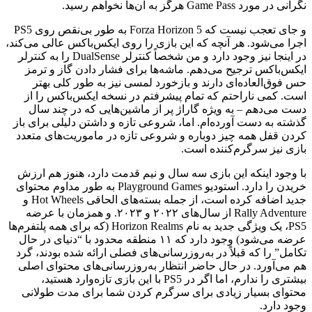
نگرانی در مورد Game Pass هرگز به آن‌ها نخواهم رسید.
و جای تعجب نیست که Forza Horizon 5 به طور بی‌نقص روی PS5
اجرا می‌شود. هر آنچه که این بازی را روی ایکس‌باکس عالی می‌کند،
در اینجا نیز وجود دارد و من شخصاً کنترلر DualSense را به کنترلر
ایکس‌باکس ترجیح می‌دهم. ماشه‌ها برای فشار دادن گاز و ترمز
حس فوق‌العاده‌ای دارند و بازخورد لمسی نیز به طور کلی بهتر
است. کمی ناراحتم که تمام پیشرفتم در نسخه ایکس‌باکس را از
دست می‌دهم – به ویژه گاراژ پر از ماشین‌هایی که در چند سال
گذشته به دست آورده‌ام. اما، شروعی تازه و داشتن دلیلی برای باز
کردن قفل همه چیز دوباره و شروعی تازه در ماموریت‌های متعدد
بازی نیز سرگرم‌کننده است.
با وجود اینکه این بازی سه سال و نیم قدمت دارد، هنوز هم ارزش
خریدن را دارد. استودیو Playground Games به طور مداوم محتوای
جدید اضافه کرده است، از جمله بسته‌های الحاقی Hot Wheels و
Rally Adventure از سال‌های ۲۰۲۲ و ۲۰۲۳. و همزمان با عرضه
PS5، یک ویژگی جدید به نام Horizon Realms (که برای همه پلتفرم‌ها
عرضه می‌شود) وجود دارد که ۱۱ منطقه محدود با “دنیای در حال
تکامل” را که قبلاً در به‌روزرسانی‌های فصلی ارائه شده بودند، گرد
هم می‌آورد. در حال حاضر انتظار به‌روزرسانی‌های محتوای اصلی
بیشتری را ندارم، اما اگر در PS5 با این بازی تازه‌وارد هستید،
محتوای بسیار زیادی برای سرگرم کردن شما برای مدت طولانی
وجود دارد.