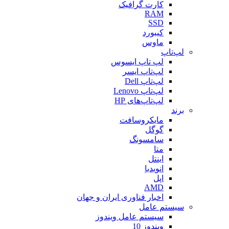
کارت گرافیک
RAM
SSD
کیبورد
ماوس
لپ‌تاپ
لپ تاپ ایسوس
لپ‌تاپ ایسر
لپ‌تاپ Dell
لپ‌تاپ Lenovo
لپ‌تاپ‌های HP
برند
مایکروسافت
گوگل
سامسونگ
متا
اینتل
انویدیا
اپل
AMD
اخبار فناوری ایران و جهان
سیستم عامل
سیستم عامل ویندوز
ویندوز 10