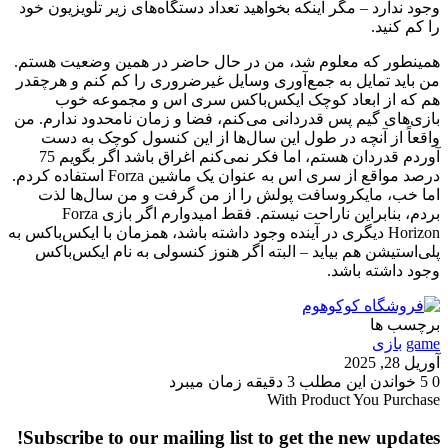
وجود ندارد – مگر اینکه بخواهید تعداد دستگاه‌های زیر تلویزیون خود
را کم کنید.
همینطور که معلوم شد، من در حال حاضر در همین وضعیت هستم.
من باید تمایل به جمع‌آوری وسایل غیرضروری را کم کنم و هرچقدر
هم که از ابعاد کوچک ایکس‌باکس سری اس و مجموعه خوب
بازی‌های گیم پس قدردانی می‌کنم، فضا و زمان نامحدود ندارم. من
واقعاً از آنچه در طول این سال‌ها از این کنسول کوچک به دست
آوردم قدردان هستم، اما فکر نمی‌کنم اغراق باشد اگر بگویم 75
درصد مواقع از سری اس به عنوان یک ماشین Forza استفاده کردم.
اما خب، مایکروسافت پولش را از من گرفت و من سال‌ها لذت
بردم، بنابراین ناراحت نیستم. فقط امیدوارم اگر بازی Forza
Horizon دیگری در آینده وجود داشته باشد، همزمان با ایکس‌باکس به
پلی‌استیشن هم بیاید – البته اگر هنوز کنسولی به نام ایکس‌باکس
وجود داشته باشد.
برچسب ها
game
بازی
آوریل 28, 2025
0
5
خواندن این مطلب 3 دقیقه زمان میبرد
With Product You Purchase
Subscribe to our mailing list to get the new updates!