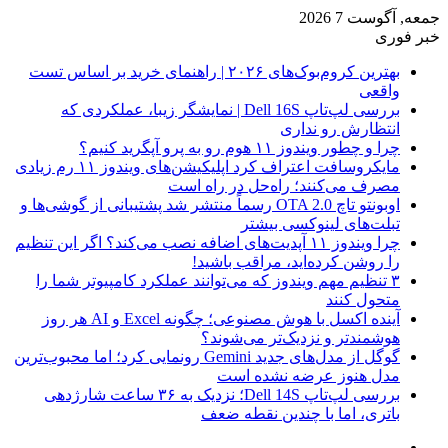
جمعه, آگوست 7 2026
خبر فوری
بهترین کروم‌بوک‌های ۲۰۲۶ | راهنمای خرید بر اساس تست
واقعی
بررسی لپ‌تاپ Dell 16S | نمایشگر زیبا، عملکردی که
انتظارش رو نداری
چرا و چطور ویندوز ۱۱ هوم رو به پرو آپگرید کنیم؟
مایکروسافت اعتراف کرد اپلیکیشن‌های ویندوز ۱۱ رم زیادی
مصرف می‌کنند؛ راه‌حل در راه است
اوبونتو تاچ OTA 2.0 رسماً منتشر شد پشتیبانی از گوشی‌ها و
تبلت‌های لینوکسی بیشتر
چرا ویندوز ۱۱ آپدیت‌های اضافه نصب می‌کند؟ اگر این تنظیم
را روشن کرده‌اید، مراقب باشید!
۳ تنظیم مهم ویندوز که می‌توانند عملکرد کامپیوتر شما را
متحول کنند
آینده اکسل با هوش مصنوعی؛ چگونه Excel و AI هر روز
هوشمندتر و نزدیک‌تر می‌شوند؟
گوگل از مدل‌های جدید Gemini رونمایی کرد؛ اما محبوب‌ترین
مدل هنوز عرضه نشده است
بررسی لپ‌تاپ Dell 14S؛ نزدیک به ۳۶ ساعت شارژدهی
باتری، اما با چندین نقطه ضعف
فیس