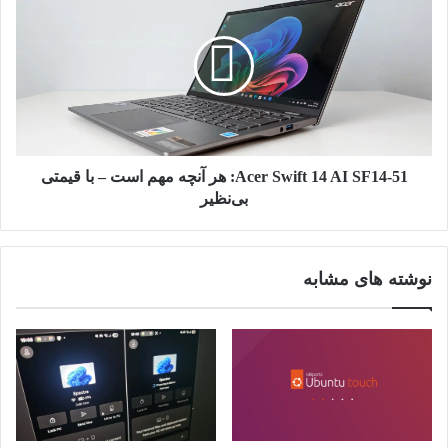
ایکس
Swift
باکس
14
ندارم
AI
SF14-
51:
هر
آنچه
مهم
است
Acer Swift 14 AI SF14-51: هر آنچه مهم است – با قیمتی
–
بی‌نظیر
با
قیمتی
بی‌نظیر
نوشته های مشابه