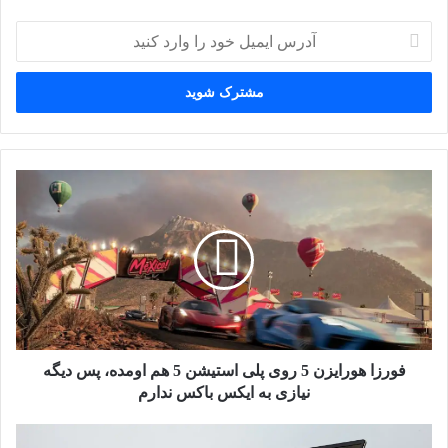
آدرس
ایمیل
خود
را
وارد
کنید
فورزا
هورایزن
5
روی
پلی
استیشن
5
هم
اومده،
پس
فورزا هورایزن 5 روی پلی استیشن 5 هم اومده، پس دیگه
دیگه
نیازی به ایکس باکس ندارم
نیازی
به
Acer