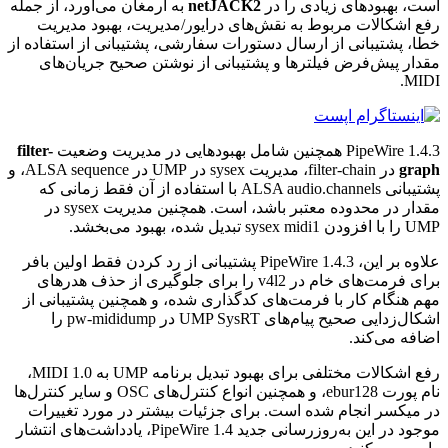
است، بهبودهای زیادی را در
netJACK2
به ارمغان می‌آورد، از جمله
رفع اشکالات مربوط به نقش‌های درایور/مدیریت، بهبود مدیریت
خطا، پشتیبانی از ارسال دستورات سفارشی، پشتیبانی از استفاده از
مقدار پیش‌فرض فیلترها و پشتیبانی از نوشتن صحیح جریان‌های
MIDI.
PipeWire 1.4.3 همچنین شامل بهبودهایی در مدیریت وضعیت
filter-
graph
در filter-chain، مدیریت sysex در UMP در ALSA sequence، و
پشتیبانی ALSA audio.channels با استفاده از آن فقط زمانی که
مقدار در محدوده معتبر باشد، است. همچنین مدیریت sysex در
UMP را با افزودن sysex midi1 تبدیل شده، بهبود می‌بخشد.
علاوه بر این، PipeWire 1.4.3 پشتیبانی از رد کردن فقط اولین بافر
برای فرمت‌های خام در v4l2 را برای جلوگیری از حذف هدرهای
مهم هنگام کار با فرمت‌های کدگذاری شده، و همچنین پشتیبانی از
اشکال‌زدایی صحیح پیام‌های UMP SysRT در pw-mididump را
اضافه می‌کند.
رفع اشکالات مختلفی برای بهبود تبدیل برنامه UMP به MIDI 1.0،
نام پورت ebur128، و همچنین انواع کنترل‌های OSC و سایر کنترل‌ها
در میکسر انجام شده است. برای جزئیات بیشتر در مورد تغییرات
موجود در این به‌روزرسانی جدید PipeWire 1.4، یادداشت‌های انتشار