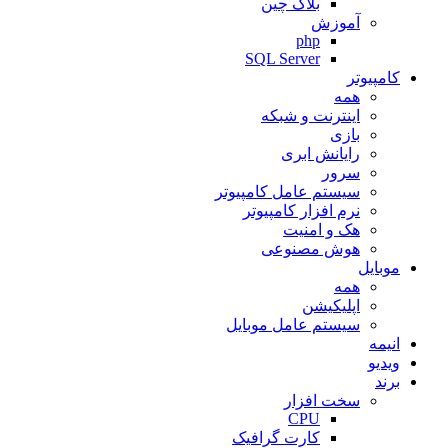
بلاک چین
آموزش
php
SQL Server
کامپیوتر
همه
اینترنت و شبکه
بازی
رایانش ابری
سرور
سیستم عامل کامپیوتر
نرم افزار کامپیوتر
هک و امنیت
هوش مصنوعی
موبایل
همه
اپلیکیشن
سیستم عامل موبایل
انیمه
ویدیو
برند
سخت افزار
CPU
کارت گرافیک