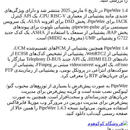
را بررسی کنید.
PipeWire 1.4 در تاریخ 6 مارس 2025 منتشر شد و دارای ویژگی‌های
جدیدی مانند پشتیبانی از معماری CPU RISC-V، یک API کنترل
JACK برای PipeWire، پخش DSD برای افزونه ALSA، یک سرویس
سیستمی برای pipewire-pulse، پشتیبانی بلوتوث برای پیوندهای
پخش BAP، پشتیبانی از سمعک با استفاده از ASHA، یک کدک جدید
G722 و پشتیبانی UMP (معروف به MIDI2) است.
PipeWire 1.4 همچنین پشتیبانی از PCM‌های تقسیم‌شده UCM،
پشتیبانی از WebRTC2، پشتیبانی از تشخیص کدک‌های EC958 از
داده‌های HDMI ELD، یک API جدید Telephony D-BUS سازگار با
oFono، یک افزونه videoconvert مبتنی بر FFmpeg، پشتیبانی از
سوکت‌های انتزاعی در پروتکل بومی، و پشتیبانی از زمان‌بندی PTP
برای جریان‌های RTP را معرفی کرد.
PipeWire به صورت پیش‌فرض با بسیاری از توزیع‌های محبوب گنو/
لینوکس نصب شده است و گزینه پیش‌فرض برای مدیریت
جریان‌های چندرسانه‌ای و سخت‌افزار است. همچنین به صورت
پیش‌فرض برای مدیریت دوربین در مرورگر وب موزیلا فایرفاکس
استفاده می‌شود. می‌توانید نسخه PipeWire 1.4.3 را همین حالا از
صفحه رسمی گیت‌لب دانلود کنید.
برچسب ها