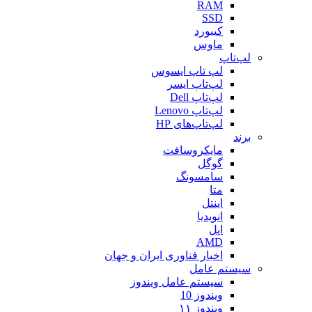
RAM
SSD
کیبورد
ماوس
لپ‌تاپ
لپ تاپ ایسوس
لپ‌تاپ ایسر
لپ‌تاپ Dell
لپ‌تاپ Lenovo
لپ‌تاپ‌های HP
برند
مایکروسافت
گوگل
سامسونگ
متا
اینتل
انویدیا
اپل
AMD
اخبار فناوری ایران و جهان
سیستم عامل
سیستم عامل ویندوز
ویندوز 10
ویندوز ۱۱