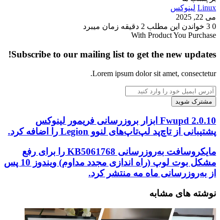
Linux
لینوکس
می 22, 2025
0
3
خواندن این مطلب 2 دقیقه زمان میبرد
With Product You Purchase
Subscribe to our mailing list to get the new updates!
Lorem ipsum dolor sit amet, consectetur.
آدرس
ایمیل
خود
را
Fwupd
Fwupd 2.0.10 ابزار بروزرسانی فریمور لینوکس
وارد
2.0.10
پشتیبانی از تاچ‌پد لپ‌تاپ‌های لنوو Legion را اضافه کرد.
کنید
ابزار
بروزرسانی
مایکروسافت
مایکروسافت به‌روزرسانی KB5061768 را برای رفع
فریمور
به‌روزرسانی
مشکل بوت لوپ (راه اندازی مجدد مداوم) ویندوز 10 پس
لینوکس
KB5061768
از به‌روزرسانی ماه مه منتشر کرد.
پشتیبانی
را
از
برای
نوشته های مشابه
تاچ‌پد
رفع
لپ‌تاپ‌های
مشکل
لنوو
بوت