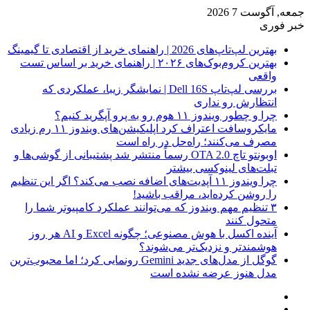
جمعه, آگوست 7 2026
خبر فوری
بهترین لپ‌تاپ‌های 2026 | راهنمای خرید از اقتصادی تا گیمینگ
بهترین کروم‌بوک‌های ۲۰۲۶ | راهنمای خرید بر اساس تست
واقعی
بررسی لپ‌تاپ Dell 16S | نمایشگر زیبا، عملکردی که
انتظارش رو نداری
چرا و چطور ویندوز ۱۱ هوم رو به پرو آپگرید کنیم؟
مایکروسافت اعتراف کرد اپلیکیشن‌های ویندوز ۱۱ رم زیادی
مصرف می‌کنند؛ راه‌حل در راه است
اوبونتو تاچ OTA 2.0 رسماً منتشر شد پشتیبانی از گوشی‌ها و
تبلت‌های لینوکسی بیشتر
چرا ویندوز ۱۱ آپدیت‌های اضافه نصب می‌کند؟ اگر این تنظیم
را روشن کرده‌اید، مراقب باشید!
۳ تنظیم مهم ویندوز که می‌توانند عملکرد کامپیوتر شما را
متحول کنند
آینده اکسل با هوش مصنوعی؛ چگونه Excel و AI هر روز
هوشمندتر و نزدیک‌تر می‌شوند؟
گوگل از مدل‌های جدید Gemini رونمایی کرد؛ اما محبوب‌ترین
مدل هنوز عرضه نشده است
فیس
X
بوک